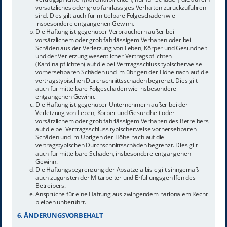
vorsätzliches oder grob fahrlässiges Verhalten zurückzuführen
sind. Dies gilt auch für mittelbare Folgeschäden wie
insbesondere entgangenen Gewinn.
Die Haftung ist gegenüber Verbrauchern außer bei
vorsätzlichem oder grob fahrlässigem Verhalten oder bei
Schäden aus der Verletzung von Leben, Körper und Gesundheit
und der Verletzung wesentlicher Vertragspflichten
(Kardinalpflichten) auf die bei Vertragsschluss typischerweise
vorhersehbaren Schäden und im übrigen der Höhe nach auf die
vertragstypischen Durchschnittsschäden begrenzt. Dies gilt
auch für mittelbare Folgeschäden wie insbesondere
entgangenen Gewinn.
Die Haftung ist gegenüber Unternehmern außer bei der
Verletzung von Leben, Körper und Gesundheit oder
vorsätzlichem oder grob fahrlässigem Verhalten des Betreibers
auf die bei Vertragsschluss typischerweise vorhersehbaren
Schäden und im Übrigen der Höhe nach auf die
vertragstypischen Durchschnittsschäden begrenzt. Dies gilt
auch für mittelbare Schäden, insbesondere entgangenen
Gewinn.
Die Haftungsbegrenzung der Absätze a bis c gilt sinngemäß
auch zugunsten der Mitarbeiter und Erfüllungsgehilfen des
Betreibers.
Ansprüche für eine Haftung aus zwingendem nationalem Recht
bleiben unberührt.
6. ÄNDERUNGSVORBEHALT