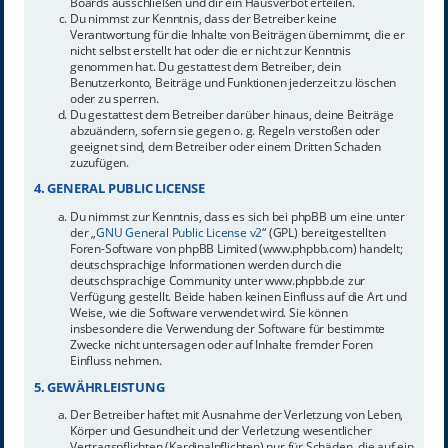
Boards ausschließen und dir ein Hausverbot erteilen.
Du nimmst zur Kenntnis, dass der Betreiber keine
Verantwortung für die Inhalte von Beiträgen übernimmt, die er
nicht selbst erstellt hat oder die er nicht zur Kenntnis
genommen hat. Du gestattest dem Betreiber, dein
Benutzerkonto, Beiträge und Funktionen jederzeit zu löschen
oder zu sperren.
Du gestattest dem Betreiber darüber hinaus, deine Beiträge
abzuändern, sofern sie gegen o. g. Regeln verstoßen oder
geeignet sind, dem Betreiber oder einem Dritten Schaden
zuzufügen.
4. GENERAL PUBLIC LICENSE
Du nimmst zur Kenntnis, dass es sich bei phpBB um eine unter
der „
GNU General Public License v2
“ (GPL) bereitgestellten
Foren-Software von phpBB Limited (www.phpbb.com) handelt;
deutschsprachige Informationen werden durch die
deutschsprachige Community unter www.phpbb.de zur
Verfügung gestellt. Beide haben keinen Einfluss auf die Art und
Weise, wie die Software verwendet wird. Sie können
insbesondere die Verwendung der Software für bestimmte
Zwecke nicht untersagen oder auf Inhalte fremder Foren
Einfluss nehmen.
5. GEWÄHRLEISTUNG
Der Betreiber haftet mit Ausnahme der Verletzung von Leben,
Körper und Gesundheit und der Verletzung wesentlicher
Vertragspflichten (Kardinalpflichten) nur für Schäden, die auf ein