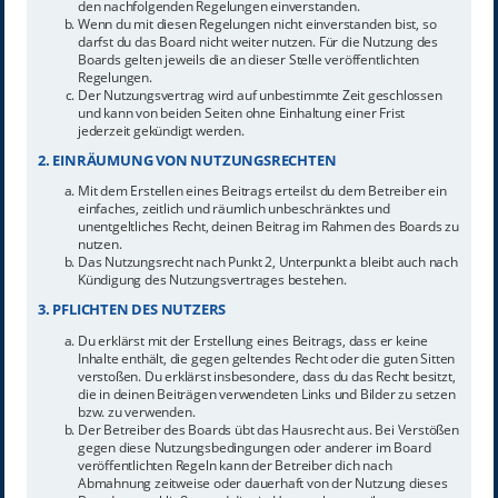
den nachfolgenden Regelungen einverstanden.
Wenn du mit diesen Regelungen nicht einverstanden bist, so
darfst du das Board nicht weiter nutzen. Für die Nutzung des
Boards gelten jeweils die an dieser Stelle veröffentlichten
Regelungen.
Der Nutzungsvertrag wird auf unbestimmte Zeit geschlossen
und kann von beiden Seiten ohne Einhaltung einer Frist
jederzeit gekündigt werden.
2. EINRÄUMUNG VON NUTZUNGSRECHTEN
Mit dem Erstellen eines Beitrags erteilst du dem Betreiber ein
einfaches, zeitlich und räumlich unbeschränktes und
unentgeltliches Recht, deinen Beitrag im Rahmen des Boards zu
nutzen.
Das Nutzungsrecht nach Punkt 2, Unterpunkt a bleibt auch nach
Kündigung des Nutzungsvertrages bestehen.
3. PFLICHTEN DES NUTZERS
Du erklärst mit der Erstellung eines Beitrags, dass er keine
Inhalte enthält, die gegen geltendes Recht oder die guten Sitten
verstoßen. Du erklärst insbesondere, dass du das Recht besitzt,
die in deinen Beiträgen verwendeten Links und Bilder zu setzen
bzw. zu verwenden.
Der Betreiber des Boards übt das Hausrecht aus. Bei Verstößen
gegen diese Nutzungsbedingungen oder anderer im Board
veröffentlichten Regeln kann der Betreiber dich nach
Abmahnung zeitweise oder dauerhaft von der Nutzung dieses