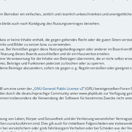
dem Betreiber ein einfaches, zeitlich und räumlich unbeschränktes und unentgeltlic
a bleibt auch nach Kündigung des Nutzungsvertrages bestehen.
 dass er keine Inhalte enthält, die gegen geltendes Recht oder die guten Sitten vers
Links und Bilder zu setzen bzw. zu verwenden.
aus. Bei Verstößen gegen diese Nutzungsbedingungen oder anderer im Board veröffe
Nutzung dieses Boards ausschließen und dir ein Hausverbot erteilen.
ine Verantwortung für die Inhalte von Beiträgen übernimmt, die er nicht selbst erste
to, Beiträge und Funktionen jederzeit zu löschen oder zu sperren.
deine Beiträge abzuändern, sofern sie gegen o. g. Regeln verstoßen oder geeignet 
BB um eine unter der „
GNU General Public License v2
“ (GPL) bereitgestellten Fore
en durch die deutschsprachige Community unter www.phpbb.de zur Verfügung gestel
können insbesondere die Verwendung der Software für bestimmte Zwecke nicht unter
ung von Leben, Körper und Gesundheit und der Verletzung wesentlicher Vertragspfli
halten zurückzuführen sind. Dies gilt auch für mittelbare Folgeschäden wie insbeso
r bei vorsätzlichem oder grob fahrlässigem Verhalten oder bei Schäden aus der Ve