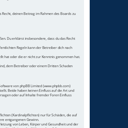
hes Recht, deinen Beitrag im Rahmen des Boards zu
toßen. Du erklärst insbesondere, dass du das Recht
ntlichten Regeln kann der Betreiber dich nach
llt hat oder die er nicht zur Kenntnis genommen hat.
sind, dem Betreiber oder einem Dritten Schaden
n-Software von phpBB Limited (www.phpbb.com)
lt. Beide haben keinen Einfluss auf die Art und
sagen oder auf Inhalte fremder Foren Einfluss
chten (Kardinalpflichten) nur für Schäden, die auf
ndere entgangenen Gewinn.
rletzung von Leben, Körper und Gesundheit und der