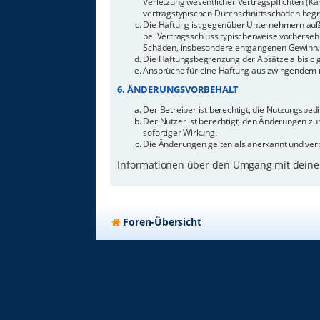
Verletzung wesentlicher Vertragspflichten (Ka
vertragstypischen Durchschnittsschäden begr
Die Haftung ist gegenüber Unternehmern außer
bei Vertragsschluss typischerweise vorherseh
Schäden, insbesondere entgangenen Gewinn.
Die Haftungsbegrenzung der Absätze a bis c g
Ansprüche für eine Haftung aus zwingendem n
6. ÄNDERUNGSVORBEHALT
Der Betreiber ist berechtigt, die Nutzungsbe
Der Nutzer ist berechtigt, den Änderungen zu
sofortiger Wirkung.
Die Änderungen gelten als anerkannt und ver
Informationen über den Umgang mit deinen
Foren-Übersicht