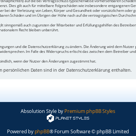
rdinalpflichten) auf die bei Vertragsschluss typischerweise vorhersehbaren Schäde
enzt. Dies gilt auch für mittelbare Folgeschäden wie insbesondere entgangenen Ge
 bei der Verletzung von Leben, Körper und Gesundheit oder vorsätzlichem oder gr
baren Schäden und im Übrigen der Höhe nach auf die vertragstypischen Durchschnit
ilt sinngemäß auch zugunsten der Mitarbeiter und Erfüllungsgehilfen des Betreiber
ationalem Recht bleiben unberührt.
dingungen und die Datenschutzerklärung zu ändern. Die Änderung wird dem Nutzer pe
 widersprechen. Im Falle des Widerspruchs erlischt das zwischen dem Betreiber un
bindlich, wenn der Nutzer den Änderungen zugestimmt hat.
 persönlichen Daten sind in der Datenschutzerklärung enthalten.
Absolution Style by
Premium phpBB Styles
Powered by
phpBB
® Forum Software © phpBB Limited