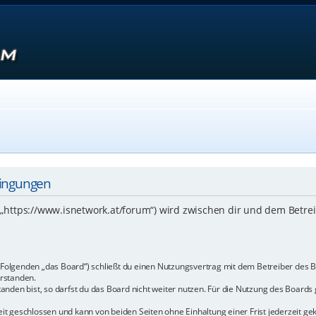
dingungen
 („https://www.isnetwork.at/forum“) wird zwischen dir und dem Betre
m Folgenden „das Board“) schließt du einen Nutzungsvertrag mit dem Betreiber des B
rstanden.
den bist, so darfst du das Board nicht weiter nutzen. Für die Nutzung des Boards ge
t geschlossen und kann von beiden Seiten ohne Einhaltung einer Frist jederzeit ge