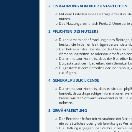
2. EINRÄUMUNG VON NUTZUNGSRECHTEN
Mit dem Erstellen eines Beitrags erteilst du 
nutzen.
Das Nutzungsrecht nach Punkt 2, Unterpunkt 
3. PFLICHTEN DES NUTZERS
Du erklärst mit der Erstellung eines Beitrags,
besitzt, die in deinen Beiträgen verwendeten 
Der Betreiber des Boards übt das Hausrecht 
Abmahnung zeitweise oder dauerhaft von der 
Du nimmst zur Kenntnis, dass der Betreiber ke
Du gestattest dem Betreiber, dein Benutzerkon
Du gestattest dem Betreiber darüber hinaus, 
zuzufügen.
4. GENERAL PUBLIC LICENSE
Du nimmst zur Kenntnis, dass es sich bei php
handelt; deutschsprachige Informationen werd
Weise, wie die Software verwendet wird. Sie 
nehmen.
5. GEWÄHRLEISTUNG
Der Betreiber haftet mit Ausnahme der Verletz
ein vorsätzliches oder grob fahrlässiges Ver
Die Haftung ist gegenüber Verbrauchern auße