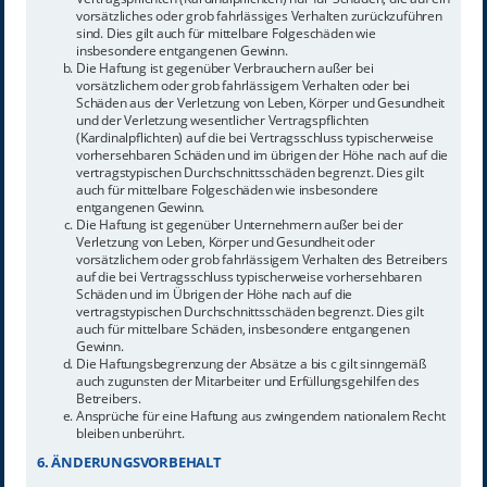
vorsätzliches oder grob fahrlässiges Verhalten zurückzuführen
sind. Dies gilt auch für mittelbare Folgeschäden wie
insbesondere entgangenen Gewinn.
Die Haftung ist gegenüber Verbrauchern außer bei
vorsätzlichem oder grob fahrlässigem Verhalten oder bei
Schäden aus der Verletzung von Leben, Körper und Gesundheit
und der Verletzung wesentlicher Vertragspflichten
(Kardinalpflichten) auf die bei Vertragsschluss typischerweise
vorhersehbaren Schäden und im übrigen der Höhe nach auf die
vertragstypischen Durchschnittsschäden begrenzt. Dies gilt
auch für mittelbare Folgeschäden wie insbesondere
entgangenen Gewinn.
Die Haftung ist gegenüber Unternehmern außer bei der
Verletzung von Leben, Körper und Gesundheit oder
vorsätzlichem oder grob fahrlässigem Verhalten des Betreibers
auf die bei Vertragsschluss typischerweise vorhersehbaren
Schäden und im Übrigen der Höhe nach auf die
vertragstypischen Durchschnittsschäden begrenzt. Dies gilt
auch für mittelbare Schäden, insbesondere entgangenen
Gewinn.
Die Haftungsbegrenzung der Absätze a bis c gilt sinngemäß
auch zugunsten der Mitarbeiter und Erfüllungsgehilfen des
Betreibers.
Ansprüche für eine Haftung aus zwingendem nationalem Recht
bleiben unberührt.
6. ÄNDERUNGSVORBEHALT