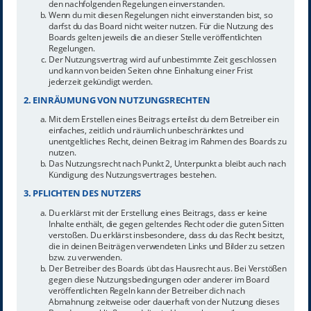
den nachfolgenden Regelungen einverstanden.
Wenn du mit diesen Regelungen nicht einverstanden bist, so
darfst du das Board nicht weiter nutzen. Für die Nutzung des
Boards gelten jeweils die an dieser Stelle veröffentlichten
Regelungen.
Der Nutzungsvertrag wird auf unbestimmte Zeit geschlossen
und kann von beiden Seiten ohne Einhaltung einer Frist
jederzeit gekündigt werden.
2. EINRÄUMUNG VON NUTZUNGSRECHTEN
Mit dem Erstellen eines Beitrags erteilst du dem Betreiber ein
einfaches, zeitlich und räumlich unbeschränktes und
unentgeltliches Recht, deinen Beitrag im Rahmen des Boards zu
nutzen.
Das Nutzungsrecht nach Punkt 2, Unterpunkt a bleibt auch nach
Kündigung des Nutzungsvertrages bestehen.
3. PFLICHTEN DES NUTZERS
Du erklärst mit der Erstellung eines Beitrags, dass er keine
Inhalte enthält, die gegen geltendes Recht oder die guten Sitten
verstoßen. Du erklärst insbesondere, dass du das Recht besitzt,
die in deinen Beiträgen verwendeten Links und Bilder zu setzen
bzw. zu verwenden.
Der Betreiber des Boards übt das Hausrecht aus. Bei Verstößen
gegen diese Nutzungsbedingungen oder anderer im Board
veröffentlichten Regeln kann der Betreiber dich nach
Abmahnung zeitweise oder dauerhaft von der Nutzung dieses