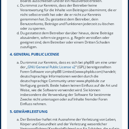
Boards ausschließen und dir ein Hausverbot erteilen.
Du nimmst zur Kenntnis, dass der Betreiber keine
Verantwortung für die Inhalte von Beiträgen übernimmt, die er
nicht selbst erstellt hat oder die er nicht zur Kenntnis
genommen hat. Du gestattest dem Betreiber, dein
Benutzerkonto, Beiträge und Funktionen jederzeit zu löschen
oder zu sperren.
Du gestattest dem Betreiber darüber hinaus, deine Beiträge
abzuändern, sofern sie gegen o. g. Regeln verstoßen oder
geeignet sind, dem Betreiber oder einem Dritten Schaden
zuzufügen.
4. GENERAL PUBLIC LICENSE
Du nimmst zur Kenntnis, dass es sich bei phpBB um eine unter
der „
GNU General Public License v2
“ (GPL) bereitgestellten
Foren-Software von phpBB Limited (www.phpbb.com) handelt;
deutschsprachige Informationen werden durch die
deutschsprachige Community unter www.phpbb.de zur
Verfügung gestellt. Beide haben keinen Einfluss auf die Art und
Weise, wie die Software verwendet wird. Sie können
insbesondere die Verwendung der Software für bestimmte
Zwecke nicht untersagen oder auf Inhalte fremder Foren
Einfluss nehmen.
5. GEWÄHRLEISTUNG
Der Betreiber haftet mit Ausnahme der Verletzung von Leben,
Körper und Gesundheit und der Verletzung wesentlicher
Vertragspflichten (Kardinalpflichten) nur für Schäden, die auf ein