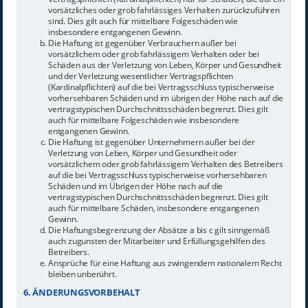
vorsätzliches oder grob fahrlässiges Verhalten zurückzuführen
sind. Dies gilt auch für mittelbare Folgeschäden wie
insbesondere entgangenen Gewinn.
Die Haftung ist gegenüber Verbrauchern außer bei
vorsätzlichem oder grob fahrlässigem Verhalten oder bei
Schäden aus der Verletzung von Leben, Körper und Gesundheit
und der Verletzung wesentlicher Vertragspflichten
(Kardinalpflichten) auf die bei Vertragsschluss typischerweise
vorhersehbaren Schäden und im übrigen der Höhe nach auf die
vertragstypischen Durchschnittsschäden begrenzt. Dies gilt
auch für mittelbare Folgeschäden wie insbesondere
entgangenen Gewinn.
Die Haftung ist gegenüber Unternehmern außer bei der
Verletzung von Leben, Körper und Gesundheit oder
vorsätzlichem oder grob fahrlässigem Verhalten des Betreibers
auf die bei Vertragsschluss typischerweise vorhersehbaren
Schäden und im Übrigen der Höhe nach auf die
vertragstypischen Durchschnittsschäden begrenzt. Dies gilt
auch für mittelbare Schäden, insbesondere entgangenen
Gewinn.
Die Haftungsbegrenzung der Absätze a bis c gilt sinngemäß
auch zugunsten der Mitarbeiter und Erfüllungsgehilfen des
Betreibers.
Ansprüche für eine Haftung aus zwingendem nationalem Recht
bleiben unberührt.
6. ÄNDERUNGSVORBEHALT