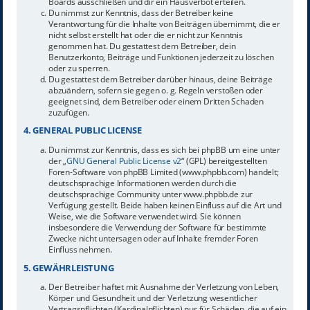
Boards ausschließen und dir ein Hausverbot erteilen.
Du nimmst zur Kenntnis, dass der Betreiber keine
Verantwortung für die Inhalte von Beiträgen übernimmt, die er
nicht selbst erstellt hat oder die er nicht zur Kenntnis
genommen hat. Du gestattest dem Betreiber, dein
Benutzerkonto, Beiträge und Funktionen jederzeit zu löschen
oder zu sperren.
Du gestattest dem Betreiber darüber hinaus, deine Beiträge
abzuändern, sofern sie gegen o. g. Regeln verstoßen oder
geeignet sind, dem Betreiber oder einem Dritten Schaden
zuzufügen.
4. GENERAL PUBLIC LICENSE
Du nimmst zur Kenntnis, dass es sich bei phpBB um eine unter
der „
GNU General Public License v2
“ (GPL) bereitgestellten
Foren-Software von phpBB Limited (www.phpbb.com) handelt;
deutschsprachige Informationen werden durch die
deutschsprachige Community unter www.phpbb.de zur
Verfügung gestellt. Beide haben keinen Einfluss auf die Art und
Weise, wie die Software verwendet wird. Sie können
insbesondere die Verwendung der Software für bestimmte
Zwecke nicht untersagen oder auf Inhalte fremder Foren
Einfluss nehmen.
5. GEWÄHRLEISTUNG
Der Betreiber haftet mit Ausnahme der Verletzung von Leben,
Körper und Gesundheit und der Verletzung wesentlicher
Vertragspflichten (Kardinalpflichten) nur für Schäden, die auf ein