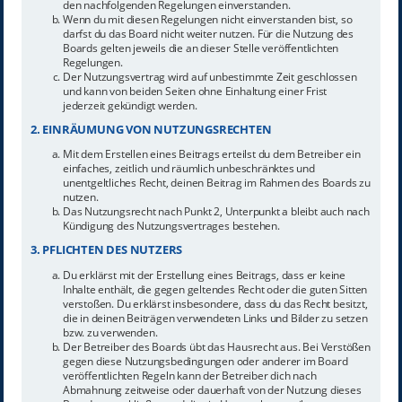
den nachfolgenden Regelungen einverstanden.
Wenn du mit diesen Regelungen nicht einverstanden bist, so
darfst du das Board nicht weiter nutzen. Für die Nutzung des
Boards gelten jeweils die an dieser Stelle veröffentlichten
Regelungen.
Der Nutzungsvertrag wird auf unbestimmte Zeit geschlossen
und kann von beiden Seiten ohne Einhaltung einer Frist
jederzeit gekündigt werden.
2. EINRÄUMUNG VON NUTZUNGSRECHTEN
Mit dem Erstellen eines Beitrags erteilst du dem Betreiber ein
einfaches, zeitlich und räumlich unbeschränktes und
unentgeltliches Recht, deinen Beitrag im Rahmen des Boards zu
nutzen.
Das Nutzungsrecht nach Punkt 2, Unterpunkt a bleibt auch nach
Kündigung des Nutzungsvertrages bestehen.
3. PFLICHTEN DES NUTZERS
Du erklärst mit der Erstellung eines Beitrags, dass er keine
Inhalte enthält, die gegen geltendes Recht oder die guten Sitten
verstoßen. Du erklärst insbesondere, dass du das Recht besitzt,
die in deinen Beiträgen verwendeten Links und Bilder zu setzen
bzw. zu verwenden.
Der Betreiber des Boards übt das Hausrecht aus. Bei Verstößen
gegen diese Nutzungsbedingungen oder anderer im Board
veröffentlichten Regeln kann der Betreiber dich nach
Abmahnung zeitweise oder dauerhaft von der Nutzung dieses