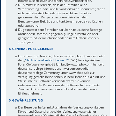
Boards ausschließen und dir ein Hausverbot erteilen.
Du nimmst zur Kenntnis, dass der Betreiber keine
Verantwortung für die Inhalte von Beiträgen übernimmt, die er
nicht selbst erstellt hat oder die er nicht zur Kenntnis
genommen hat. Du gestattest dem Betreiber, dein
Benutzerkonto, Beiträge und Funktionen jederzeit zu löschen
oder zu sperren.
Du gestattest dem Betreiber darüber hinaus, deine Beiträge
abzuändern, sofern sie gegen o. g. Regeln verstoßen oder
geeignet sind, dem Betreiber oder einem Dritten Schaden
zuzufügen.
4. GENERAL PUBLIC LICENSE
Du nimmst zur Kenntnis, dass es sich bei phpBB um eine unter
der „
GNU General Public License v2
“ (GPL) bereitgestellten
Foren-Software von phpBB Limited (www.phpbb.com) handelt;
deutschsprachige Informationen werden durch die
deutschsprachige Community unter www.phpbb.de zur
Verfügung gestellt. Beide haben keinen Einfluss auf die Art und
Weise, wie die Software verwendet wird. Sie können
insbesondere die Verwendung der Software für bestimmte
Zwecke nicht untersagen oder auf Inhalte fremder Foren
Einfluss nehmen.
5. GEWÄHRLEISTUNG
Der Betreiber haftet mit Ausnahme der Verletzung von Leben,
Körper und Gesundheit und der Verletzung wesentlicher
Vertragspflichten (Kardinalpflichten) nur für Schäden, die auf ein