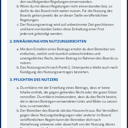
den nachfolgenden Regelungen einverstanden.
Wenn du mit diesen Regelungen nicht einverstanden bist, so
darfst du das Board nicht weiter nutzen. Für die Nutzung des
Boards gelten jeweils die an dieser Stelle veröffentlichten
Regelungen.
Der Nutzungsvertrag wird auf unbestimmte Zeit geschlossen
und kann von beiden Seiten ohne Einhaltung einer Frist
jederzeit gekündigt werden.
2. EINRÄUMUNG VON NUTZUNGSRECHTEN
Mit dem Erstellen eines Beitrags erteilst du dem Betreiber ein
einfaches, zeitlich und räumlich unbeschränktes und
unentgeltliches Recht, deinen Beitrag im Rahmen des Boards zu
nutzen.
Das Nutzungsrecht nach Punkt 2, Unterpunkt a bleibt auch nach
Kündigung des Nutzungsvertrages bestehen.
3. PFLICHTEN DES NUTZERS
Du erklärst mit der Erstellung eines Beitrags, dass er keine
Inhalte enthält, die gegen geltendes Recht oder die guten Sitten
verstoßen. Du erklärst insbesondere, dass du das Recht besitzt,
die in deinen Beiträgen verwendeten Links und Bilder zu setzen
bzw. zu verwenden.
Der Betreiber des Boards übt das Hausrecht aus. Bei Verstößen
gegen diese Nutzungsbedingungen oder anderer im Board
veröffentlichten Regeln kann der Betreiber dich nach
Abmahnung zeitweise oder dauerhaft von der Nutzung dieses