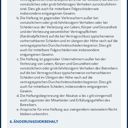
vorsätzliches oder grob fahrlässiges Verhalten zurückzuführen
sind. Dies gilt auch für mittelbare Folgeschäden wie
insbesondere entgangenen Gewinn.
Die Haftung ist gegenüber Verbrauchern außer bei
vorsätzlichem oder grob fahrlässigem Verhalten oder bei
Schäden aus der Verletzung von Leben, Körper und Gesundheit
und der Verletzung wesentlicher Vertragspflichten
(Kardinalpflichten) auf die bei Vertragsschluss typischerweise
vorhersehbaren Schäden und im übrigen der Höhe nach auf die
vertragstypischen Durchschnittsschäden begrenzt. Dies gilt
auch für mittelbare Folgeschäden wie insbesondere
entgangenen Gewinn.
Die Haftung ist gegenüber Unternehmern außer bei der
Verletzung von Leben, Körper und Gesundheit oder
vorsätzlichem oder grob fahrlässigem Verhalten des Betreibers
auf die bei Vertragsschluss typischerweise vorhersehbaren
Schäden und im Übrigen der Höhe nach auf die
vertragstypischen Durchschnittsschäden begrenzt. Dies gilt
auch für mittelbare Schäden, insbesondere entgangenen
Gewinn.
Die Haftungsbegrenzung der Absätze a bis c gilt sinngemäß
auch zugunsten der Mitarbeiter und Erfüllungsgehilfen des
Betreibers.
Ansprüche für eine Haftung aus zwingendem nationalem Recht
bleiben unberührt.
6. ÄNDERUNGSVORBEHALT