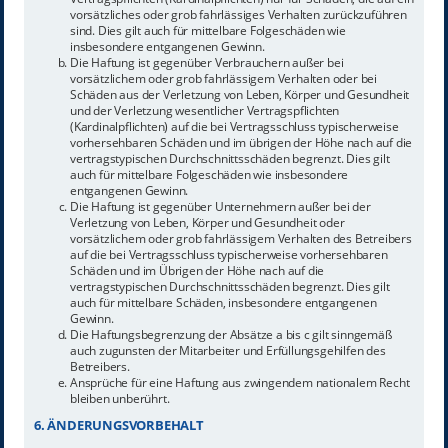
vorsätzliches oder grob fahrlässiges Verhalten zurückzuführen
sind. Dies gilt auch für mittelbare Folgeschäden wie
insbesondere entgangenen Gewinn.
Die Haftung ist gegenüber Verbrauchern außer bei
vorsätzlichem oder grob fahrlässigem Verhalten oder bei
Schäden aus der Verletzung von Leben, Körper und Gesundheit
und der Verletzung wesentlicher Vertragspflichten
(Kardinalpflichten) auf die bei Vertragsschluss typischerweise
vorhersehbaren Schäden und im übrigen der Höhe nach auf die
vertragstypischen Durchschnittsschäden begrenzt. Dies gilt
auch für mittelbare Folgeschäden wie insbesondere
entgangenen Gewinn.
Die Haftung ist gegenüber Unternehmern außer bei der
Verletzung von Leben, Körper und Gesundheit oder
vorsätzlichem oder grob fahrlässigem Verhalten des Betreibers
auf die bei Vertragsschluss typischerweise vorhersehbaren
Schäden und im Übrigen der Höhe nach auf die
vertragstypischen Durchschnittsschäden begrenzt. Dies gilt
auch für mittelbare Schäden, insbesondere entgangenen
Gewinn.
Die Haftungsbegrenzung der Absätze a bis c gilt sinngemäß
auch zugunsten der Mitarbeiter und Erfüllungsgehilfen des
Betreibers.
Ansprüche für eine Haftung aus zwingendem nationalem Recht
bleiben unberührt.
6. ÄNDERUNGSVORBEHALT