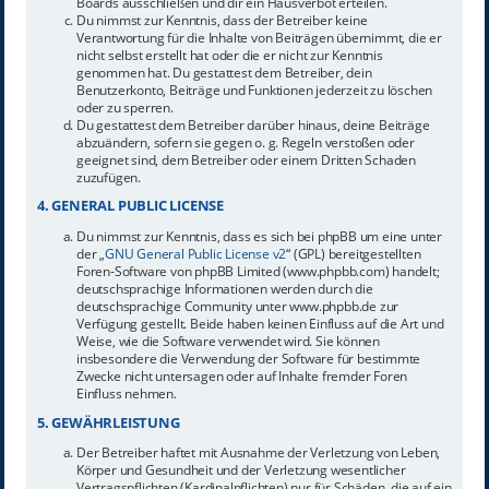
Boards ausschließen und dir ein Hausverbot erteilen.
Du nimmst zur Kenntnis, dass der Betreiber keine
Verantwortung für die Inhalte von Beiträgen übernimmt, die er
nicht selbst erstellt hat oder die er nicht zur Kenntnis
genommen hat. Du gestattest dem Betreiber, dein
Benutzerkonto, Beiträge und Funktionen jederzeit zu löschen
oder zu sperren.
Du gestattest dem Betreiber darüber hinaus, deine Beiträge
abzuändern, sofern sie gegen o. g. Regeln verstoßen oder
geeignet sind, dem Betreiber oder einem Dritten Schaden
zuzufügen.
4. GENERAL PUBLIC LICENSE
Du nimmst zur Kenntnis, dass es sich bei phpBB um eine unter
der „
GNU General Public License v2
“ (GPL) bereitgestellten
Foren-Software von phpBB Limited (www.phpbb.com) handelt;
deutschsprachige Informationen werden durch die
deutschsprachige Community unter www.phpbb.de zur
Verfügung gestellt. Beide haben keinen Einfluss auf die Art und
Weise, wie die Software verwendet wird. Sie können
insbesondere die Verwendung der Software für bestimmte
Zwecke nicht untersagen oder auf Inhalte fremder Foren
Einfluss nehmen.
5. GEWÄHRLEISTUNG
Der Betreiber haftet mit Ausnahme der Verletzung von Leben,
Körper und Gesundheit und der Verletzung wesentlicher
Vertragspflichten (Kardinalpflichten) nur für Schäden, die auf ein