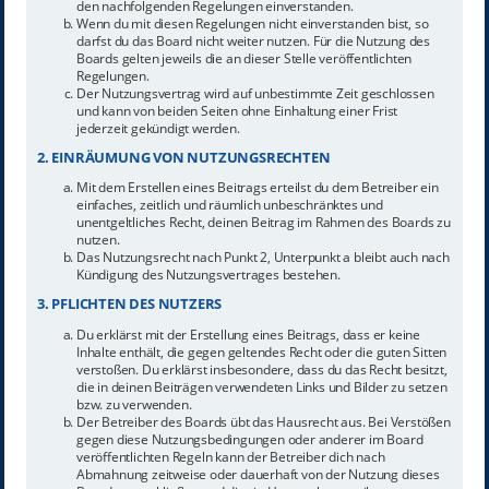
den nachfolgenden Regelungen einverstanden.
Wenn du mit diesen Regelungen nicht einverstanden bist, so
darfst du das Board nicht weiter nutzen. Für die Nutzung des
Boards gelten jeweils die an dieser Stelle veröffentlichten
Regelungen.
Der Nutzungsvertrag wird auf unbestimmte Zeit geschlossen
und kann von beiden Seiten ohne Einhaltung einer Frist
jederzeit gekündigt werden.
2. EINRÄUMUNG VON NUTZUNGSRECHTEN
Mit dem Erstellen eines Beitrags erteilst du dem Betreiber ein
einfaches, zeitlich und räumlich unbeschränktes und
unentgeltliches Recht, deinen Beitrag im Rahmen des Boards zu
nutzen.
Das Nutzungsrecht nach Punkt 2, Unterpunkt a bleibt auch nach
Kündigung des Nutzungsvertrages bestehen.
3. PFLICHTEN DES NUTZERS
Du erklärst mit der Erstellung eines Beitrags, dass er keine
Inhalte enthält, die gegen geltendes Recht oder die guten Sitten
verstoßen. Du erklärst insbesondere, dass du das Recht besitzt,
die in deinen Beiträgen verwendeten Links und Bilder zu setzen
bzw. zu verwenden.
Der Betreiber des Boards übt das Hausrecht aus. Bei Verstößen
gegen diese Nutzungsbedingungen oder anderer im Board
veröffentlichten Regeln kann der Betreiber dich nach
Abmahnung zeitweise oder dauerhaft von der Nutzung dieses