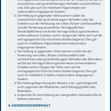
vorsätzliches oder grob fahrlässiges Verhalten zurückzuführen
sind. Dies gilt auch für mittelbare Folgeschäden wie
insbesondere entgangenen Gewinn.
Die Haftung ist gegenüber Verbrauchern außer bei
vorsätzlichem oder grob fahrlässigem Verhalten oder bei
Schäden aus der Verletzung von Leben, Körper und Gesundheit
und der Verletzung wesentlicher Vertragspflichten
(Kardinalpflichten) auf die bei Vertragsschluss typischerweise
vorhersehbaren Schäden und im übrigen der Höhe nach auf die
vertragstypischen Durchschnittsschäden begrenzt. Dies gilt
auch für mittelbare Folgeschäden wie insbesondere
entgangenen Gewinn.
Die Haftung ist gegenüber Unternehmern außer bei der
Verletzung von Leben, Körper und Gesundheit oder
vorsätzlichem oder grob fahrlässigem Verhalten des Betreibers
auf die bei Vertragsschluss typischerweise vorhersehbaren
Schäden und im Übrigen der Höhe nach auf die
vertragstypischen Durchschnittsschäden begrenzt. Dies gilt
auch für mittelbare Schäden, insbesondere entgangenen
Gewinn.
Die Haftungsbegrenzung der Absätze a bis c gilt sinngemäß
auch zugunsten der Mitarbeiter und Erfüllungsgehilfen des
Betreibers.
Ansprüche für eine Haftung aus zwingendem nationalem Recht
bleiben unberührt.
6. ÄNDERUNGSVORBEHALT