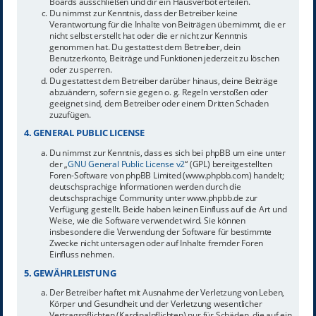
Boards ausschließen und dir ein Hausverbot erteilen.
Du nimmst zur Kenntnis, dass der Betreiber keine
Verantwortung für die Inhalte von Beiträgen übernimmt, die er
nicht selbst erstellt hat oder die er nicht zur Kenntnis
genommen hat. Du gestattest dem Betreiber, dein
Benutzerkonto, Beiträge und Funktionen jederzeit zu löschen
oder zu sperren.
Du gestattest dem Betreiber darüber hinaus, deine Beiträge
abzuändern, sofern sie gegen o. g. Regeln verstoßen oder
geeignet sind, dem Betreiber oder einem Dritten Schaden
zuzufügen.
4. GENERAL PUBLIC LICENSE
Du nimmst zur Kenntnis, dass es sich bei phpBB um eine unter
der „
GNU General Public License v2
“ (GPL) bereitgestellten
Foren-Software von phpBB Limited (www.phpbb.com) handelt;
deutschsprachige Informationen werden durch die
deutschsprachige Community unter www.phpbb.de zur
Verfügung gestellt. Beide haben keinen Einfluss auf die Art und
Weise, wie die Software verwendet wird. Sie können
insbesondere die Verwendung der Software für bestimmte
Zwecke nicht untersagen oder auf Inhalte fremder Foren
Einfluss nehmen.
5. GEWÄHRLEISTUNG
Der Betreiber haftet mit Ausnahme der Verletzung von Leben,
Körper und Gesundheit und der Verletzung wesentlicher
Vertragspflichten (Kardinalpflichten) nur für Schäden, die auf ein