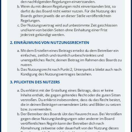
den nachfolgenden Regelungen einverstanden.
Wenn du mit diesen Regelungen nicht einverstanden bist, so
darfst du das Board nicht weiter nutzen. Für die Nutzung des
Boards gelten jeweils die an dieser Stelle veröffentlichten
Regelungen.
Der Nutzungsvertrag wird auf unbestimmte Zeit geschlossen
und kann von beiden Seiten ohne Einhaltung einer Frist
jederzeit gekündigt werden.
2. EINRÄUMUNG VON NUTZUNGSRECHTEN
Mit dem Erstellen eines Beitrags erteilst du dem Betreiber ein
einfaches, zeitlich und räumlich unbeschränktes und
unentgeltliches Recht, deinen Beitrag im Rahmen des Boards zu
nutzen.
Das Nutzungsrecht nach Punkt 2, Unterpunkt a bleibt auch nach
Kündigung des Nutzungsvertrages bestehen.
3. PFLICHTEN DES NUTZERS
Du erklärst mit der Erstellung eines Beitrags, dass er keine
Inhalte enthält, die gegen geltendes Recht oder die guten Sitten
verstoßen. Du erklärst insbesondere, dass du das Recht besitzt,
die in deinen Beiträgen verwendeten Links und Bilder zu setzen
bzw. zu verwenden.
Der Betreiber des Boards übt das Hausrecht aus. Bei Verstößen
gegen diese Nutzungsbedingungen oder anderer im Board
veröffentlichten Regeln kann der Betreiber dich nach
Abmahnung zeitweise oder dauerhaft von der Nutzung dieses