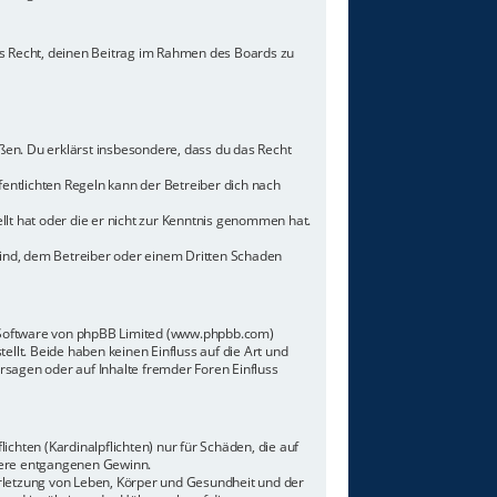
hes Recht, deinen Beitrag im Rahmen des Boards zu
toßen. Du erklärst insbesondere, dass du das Recht
ntlichten Regeln kann der Betreiber dich nach
llt hat oder die er nicht zur Kenntnis genommen hat.
sind, dem Betreiber oder einem Dritten Schaden
n-Software von phpBB Limited (www.phpbb.com)
lt. Beide haben keinen Einfluss auf die Art und
sagen oder auf Inhalte fremder Foren Einfluss
chten (Kardinalpflichten) nur für Schäden, die auf
ndere entgangenen Gewinn.
rletzung von Leben, Körper und Gesundheit und der