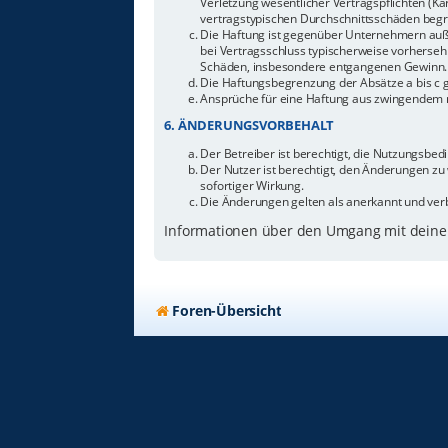
Verletzung wesentlicher Vertragspflichten (Ka
vertragstypischen Durchschnittsschäden begr
Die Haftung ist gegenüber Unternehmern außer
bei Vertragsschluss typischerweise vorherseh
Schäden, insbesondere entgangenen Gewinn.
Die Haftungsbegrenzung der Absätze a bis c g
Ansprüche für eine Haftung aus zwingendem n
6. ÄNDERUNGSVORBEHALT
Der Betreiber ist berechtigt, die Nutzungsbe
Der Nutzer ist berechtigt, den Änderungen zu
sofortiger Wirkung.
Die Änderungen gelten als anerkannt und ver
Informationen über den Umgang mit deinen
Foren-Übersicht