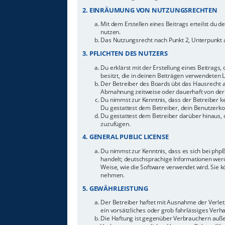
2. EINRÄUMUNG VON NUTZUNGSRECHTEN
Mit dem Erstellen eines Beitrags erteilst du 
nutzen.
Das Nutzungsrecht nach Punkt 2, Unterpunkt 
3. PFLICHTEN DES NUTZERS
Du erklärst mit der Erstellung eines Beitrags,
besitzt, die in deinen Beiträgen verwendeten 
Der Betreiber des Boards übt das Hausrecht 
Abmahnung zeitweise oder dauerhaft von der 
Du nimmst zur Kenntnis, dass der Betreiber ke
Du gestattest dem Betreiber, dein Benutzerkon
Du gestattest dem Betreiber darüber hinaus, 
zuzufügen.
4. GENERAL PUBLIC LICENSE
Du nimmst zur Kenntnis, dass es sich bei php
handelt; deutschsprachige Informationen werd
Weise, wie die Software verwendet wird. Sie 
nehmen.
5. GEWÄHRLEISTUNG
Der Betreiber haftet mit Ausnahme der Verletz
ein vorsätzliches oder grob fahrlässiges Ver
Die Haftung ist gegenüber Verbrauchern auße