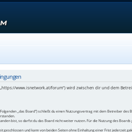
dingungen
 („https://www.isnetwork.at/forum“) wird zwischen dir und dem Betre
m Folgenden „das Board“) schließt du einen Nutzungsvertrag mit dem Betreiber des B
rstanden.
den bist, so darfst du das Board nicht weiter nutzen. Für die Nutzung des Boards ge
t geschlossen und kann von beiden Seiten ohne Einhaltung einer Frist jederzeit ge