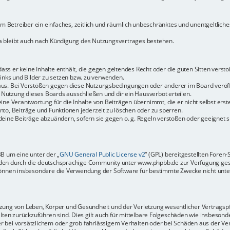
dem Betreiber ein einfaches, zeitlich und räumlich unbeschränktes und unentgeltlic
a bleibt auch nach Kündigung des Nutzungsvertrages bestehen.
 dass er keine Inhalte enthält, die gegen geltendes Recht oder die guten Sitten vers
Links und Bilder zu setzen bzw. zu verwenden.
aus. Bei Verstößen gegen diese Nutzungsbedingungen oder anderer im Board veröffe
Nutzung dieses Boards ausschließen und dir ein Hausverbot erteilen.
ine Verantwortung für die Inhalte von Beiträgen übernimmt, die er nicht selbst erste
to, Beiträge und Funktionen jederzeit zu löschen oder zu sperren.
deine Beiträge abzuändern, sofern sie gegen o. g. Regeln verstoßen oder geeignet 
BB um eine unter der „
GNU General Public License v2
“ (GPL) bereitgestellten Fore
en durch die deutschsprachige Community unter www.phpbb.de zur Verfügung gestel
können insbesondere die Verwendung der Software für bestimmte Zwecke nicht unter
ung von Leben, Körper und Gesundheit und der Verletzung wesentlicher Vertragspfli
halten zurückzuführen sind. Dies gilt auch für mittelbare Folgeschäden wie insbeso
r bei vorsätzlichem oder grob fahrlässigem Verhalten oder bei Schäden aus der Ve