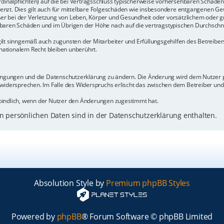
rdinalpflichten) auf die bei Vertragsschluss typischerweise vorhersehbaren Schäde
enzt. Dies gilt auch für mittelbare Folgeschäden wie insbesondere entgangenen Ge
 bei der Verletzung von Leben, Körper und Gesundheit oder vorsätzlichem oder gr
baren Schäden und im Übrigen der Höhe nach auf die vertragstypischen Durchschnit
ilt sinngemäß auch zugunsten der Mitarbeiter und Erfüllungsgehilfen des Betreiber
ationalem Recht bleiben unberührt.
dingungen und die Datenschutzerklärung zu ändern. Die Änderung wird dem Nutzer pe
 widersprechen. Im Falle des Widerspruchs erlischt das zwischen dem Betreiber un
bindlich, wenn der Nutzer den Änderungen zugestimmt hat.
 persönlichen Daten sind in der Datenschutzerklärung enthalten.
Absolution Style by
Premium phpBB Styles
Powered by
phpBB
® Forum Software © phpBB Limited