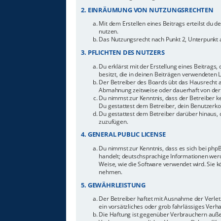
2. EINRÄUMUNG VON NUTZUNGSRECHTEN
Mit dem Erstellen eines Beitrags erteilst du 
nutzen.
Das Nutzungsrecht nach Punkt 2, Unterpunkt 
3. PFLICHTEN DES NUTZERS
Du erklärst mit der Erstellung eines Beitrags,
besitzt, die in deinen Beiträgen verwendeten 
Der Betreiber des Boards übt das Hausrecht 
Abmahnung zeitweise oder dauerhaft von der 
Du nimmst zur Kenntnis, dass der Betreiber ke
Du gestattest dem Betreiber, dein Benutzerkon
Du gestattest dem Betreiber darüber hinaus, 
zuzufügen.
4. GENERAL PUBLIC LICENSE
Du nimmst zur Kenntnis, dass es sich bei php
handelt; deutschsprachige Informationen werd
Weise, wie die Software verwendet wird. Sie 
nehmen.
5. GEWÄHRLEISTUNG
Der Betreiber haftet mit Ausnahme der Verletz
ein vorsätzliches oder grob fahrlässiges Ver
Die Haftung ist gegenüber Verbrauchern auße