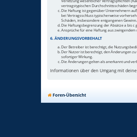
Verletzung wesentlicher Vertragspflichten (Ka
vertragstypischen Durchschnittsschäden begr
Die Haftung ist gegenüber Unternehmern außer
bei Vertragsschluss typischerweise vorherseh
Schäden, insbesondere entgangenen Gewinn.
Die Haftungsbegrenzung der Absätze a bis c g
Ansprüche für eine Haftung aus zwingendem n
6. ÄNDERUNGSVORBEHALT
Der Betreiber ist berechtigt, die Nutzungsbe
Der Nutzer ist berechtigt, den Änderungen zu
sofortiger Wirkung.
Die Änderungen gelten als anerkannt und ver
Informationen über den Umgang mit deinen
Foren-Übersicht