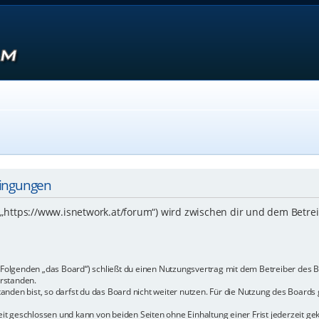
dingungen
 („https://www.isnetwork.at/forum“) wird zwischen dir und dem Betre
m Folgenden „das Board“) schließt du einen Nutzungsvertrag mit dem Betreiber des B
rstanden.
den bist, so darfst du das Board nicht weiter nutzen. Für die Nutzung des Boards ge
t geschlossen und kann von beiden Seiten ohne Einhaltung einer Frist jederzeit ge