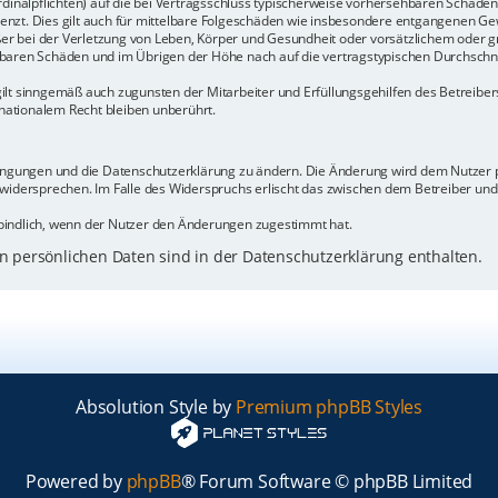
rdinalpflichten) auf die bei Vertragsschluss typischerweise vorhersehbaren Schäde
enzt. Dies gilt auch für mittelbare Folgeschäden wie insbesondere entgangenen Ge
 bei der Verletzung von Leben, Körper und Gesundheit oder vorsätzlichem oder gr
baren Schäden und im Übrigen der Höhe nach auf die vertragstypischen Durchschnit
ilt sinngemäß auch zugunsten der Mitarbeiter und Erfüllungsgehilfen des Betreiber
ationalem Recht bleiben unberührt.
dingungen und die Datenschutzerklärung zu ändern. Die Änderung wird dem Nutzer pe
 widersprechen. Im Falle des Widerspruchs erlischt das zwischen dem Betreiber un
bindlich, wenn der Nutzer den Änderungen zugestimmt hat.
 persönlichen Daten sind in der Datenschutzerklärung enthalten.
Absolution Style by
Premium phpBB Styles
Powered by
phpBB
® Forum Software © phpBB Limited