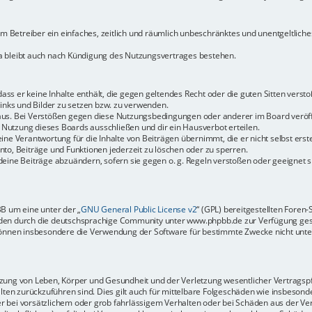
dem Betreiber ein einfaches, zeitlich und räumlich unbeschränktes und unentgeltlic
a bleibt auch nach Kündigung des Nutzungsvertrages bestehen.
 dass er keine Inhalte enthält, die gegen geltendes Recht oder die guten Sitten vers
Links und Bilder zu setzen bzw. zu verwenden.
aus. Bei Verstößen gegen diese Nutzungsbedingungen oder anderer im Board veröffe
Nutzung dieses Boards ausschließen und dir ein Hausverbot erteilen.
ine Verantwortung für die Inhalte von Beiträgen übernimmt, die er nicht selbst erste
to, Beiträge und Funktionen jederzeit zu löschen oder zu sperren.
deine Beiträge abzuändern, sofern sie gegen o. g. Regeln verstoßen oder geeignet 
BB um eine unter der „
GNU General Public License v2
“ (GPL) bereitgestellten Fore
en durch die deutschsprachige Community unter www.phpbb.de zur Verfügung gestel
können insbesondere die Verwendung der Software für bestimmte Zwecke nicht unter
ung von Leben, Körper und Gesundheit und der Verletzung wesentlicher Vertragspfli
halten zurückzuführen sind. Dies gilt auch für mittelbare Folgeschäden wie insbeso
r bei vorsätzlichem oder grob fahrlässigem Verhalten oder bei Schäden aus der Ve