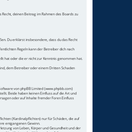
hes Recht, deinen Beitrag im Rahmen des Boards zu
toßen. Du erklärst insbesondere, dass du das Recht
ntlichten Regeln kann der Betreiber dich nach
llt hat oder die er nicht zur Kenntnis genommen hat.
sind, dem Betreiber oder einem Dritten Schaden
n-Software von phpBB Limited (www.phpbb.com)
lt. Beide haben keinen Einfluss auf die Art und
sagen oder auf Inhalte fremder Foren Einfluss
chten (Kardinalpflichten) nur für Schäden, die auf
ndere entgangenen Gewinn.
rletzung von Leben, Körper und Gesundheit und der