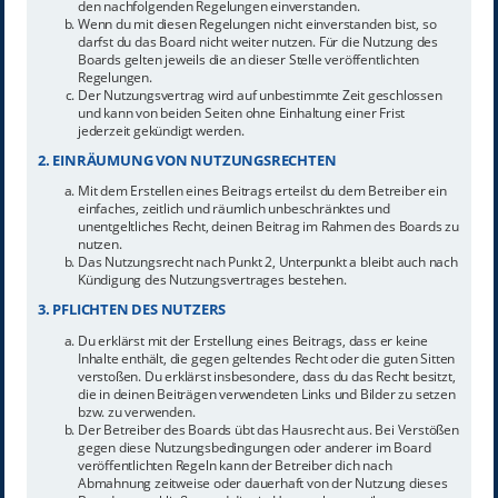
den nachfolgenden Regelungen einverstanden.
Wenn du mit diesen Regelungen nicht einverstanden bist, so
darfst du das Board nicht weiter nutzen. Für die Nutzung des
Boards gelten jeweils die an dieser Stelle veröffentlichten
Regelungen.
Der Nutzungsvertrag wird auf unbestimmte Zeit geschlossen
und kann von beiden Seiten ohne Einhaltung einer Frist
jederzeit gekündigt werden.
2. EINRÄUMUNG VON NUTZUNGSRECHTEN
Mit dem Erstellen eines Beitrags erteilst du dem Betreiber ein
einfaches, zeitlich und räumlich unbeschränktes und
unentgeltliches Recht, deinen Beitrag im Rahmen des Boards zu
nutzen.
Das Nutzungsrecht nach Punkt 2, Unterpunkt a bleibt auch nach
Kündigung des Nutzungsvertrages bestehen.
3. PFLICHTEN DES NUTZERS
Du erklärst mit der Erstellung eines Beitrags, dass er keine
Inhalte enthält, die gegen geltendes Recht oder die guten Sitten
verstoßen. Du erklärst insbesondere, dass du das Recht besitzt,
die in deinen Beiträgen verwendeten Links und Bilder zu setzen
bzw. zu verwenden.
Der Betreiber des Boards übt das Hausrecht aus. Bei Verstößen
gegen diese Nutzungsbedingungen oder anderer im Board
veröffentlichten Regeln kann der Betreiber dich nach
Abmahnung zeitweise oder dauerhaft von der Nutzung dieses