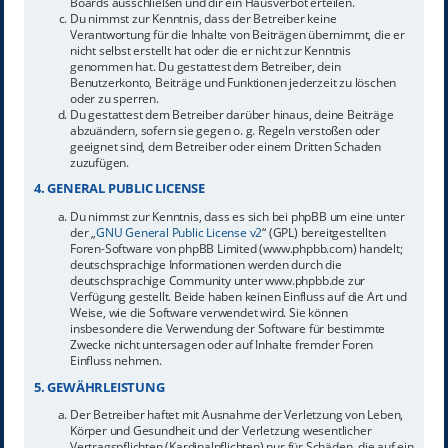
Boards ausschließen und dir ein Hausverbot erteilen.
Du nimmst zur Kenntnis, dass der Betreiber keine
Verantwortung für die Inhalte von Beiträgen übernimmt, die er
nicht selbst erstellt hat oder die er nicht zur Kenntnis
genommen hat. Du gestattest dem Betreiber, dein
Benutzerkonto, Beiträge und Funktionen jederzeit zu löschen
oder zu sperren.
Du gestattest dem Betreiber darüber hinaus, deine Beiträge
abzuändern, sofern sie gegen o. g. Regeln verstoßen oder
geeignet sind, dem Betreiber oder einem Dritten Schaden
zuzufügen.
4. GENERAL PUBLIC LICENSE
Du nimmst zur Kenntnis, dass es sich bei phpBB um eine unter
der „
GNU General Public License v2
“ (GPL) bereitgestellten
Foren-Software von phpBB Limited (www.phpbb.com) handelt;
deutschsprachige Informationen werden durch die
deutschsprachige Community unter www.phpbb.de zur
Verfügung gestellt. Beide haben keinen Einfluss auf die Art und
Weise, wie die Software verwendet wird. Sie können
insbesondere die Verwendung der Software für bestimmte
Zwecke nicht untersagen oder auf Inhalte fremder Foren
Einfluss nehmen.
5. GEWÄHRLEISTUNG
Der Betreiber haftet mit Ausnahme der Verletzung von Leben,
Körper und Gesundheit und der Verletzung wesentlicher
Vertragspflichten (Kardinalpflichten) nur für Schäden, die auf ein