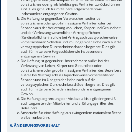
vorsätzliches oder grob fahrlässiges Verhalten zurückzuführen
sind. Dies gilt auch für mittelbare Folgeschäden wie
insbesondere entgangenen Gewinn.
Die Haftung ist gegenüber Verbrauchern außer bei
vorsätzlichem oder grob fahrlässigem Verhalten oder bei
Schäden aus der Verletzung von Leben, Körper und Gesundheit
und der Verletzung wesentlicher Vertragspflichten
(Kardinalpflichten) auf die bei Vertragsschluss typischerweise
vorhersehbaren Schäden und im übrigen der Höhe nach auf die
vertragstypischen Durchschnittsschäden begrenzt. Dies gilt
auch für mittelbare Folgeschäden wie insbesondere
entgangenen Gewinn.
Die Haftung ist gegenüber Unternehmern außer bei der
Verletzung von Leben, Körper und Gesundheit oder
vorsätzlichem oder grob fahrlässigem Verhalten des Betreibers
auf die bei Vertragsschluss typischerweise vorhersehbaren
Schäden und im Übrigen der Höhe nach auf die
vertragstypischen Durchschnittsschäden begrenzt. Dies gilt
auch für mittelbare Schäden, insbesondere entgangenen
Gewinn.
Die Haftungsbegrenzung der Absätze a bis c gilt sinngemäß
auch zugunsten der Mitarbeiter und Erfüllungsgehilfen des
Betreibers.
Ansprüche für eine Haftung aus zwingendem nationalem Recht
bleiben unberührt.
6. ÄNDERUNGSVORBEHALT