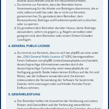
Boards ausschließen und dir ein Hausverbot erteilen.
Du nimmst zur Kenntnis, dass der Betreiber keine
Verantwortung für die Inhalte von Beiträgen übernimmt, die er
nicht selbst erstellt hat oder die er nicht zur Kenntnis
genommen hat. Du gestattest dem Betreiber, dein
Benutzerkonto, Beiträge und Funktionen jederzeit zu löschen
oder zu sperren.
Du gestattest dem Betreiber darüber hinaus, deine Beiträge
abzuändern, sofern sie gegen o. g. Regeln verstoßen oder
geeignet sind, dem Betreiber oder einem Dritten Schaden
zuzufügen.
4. GENERAL PUBLIC LICENSE
Du nimmst zur Kenntnis, dass es sich bei phpBB um eine unter
der „
GNU General Public License v2
“ (GPL) bereitgestellten
Foren-Software von phpBB Limited (www.phpbb.com) handelt;
deutschsprachige Informationen werden durch die
deutschsprachige Community unter www.phpbb.de zur
Verfügung gestellt. Beide haben keinen Einfluss auf die Art und
Weise, wie die Software verwendet wird. Sie können
insbesondere die Verwendung der Software für bestimmte
Zwecke nicht untersagen oder auf Inhalte fremder Foren
Einfluss nehmen.
5. GEWÄHRLEISTUNG
Der Betreiber haftet mit Ausnahme der Verletzung von Leben,
Körper und Gesundheit und der Verletzung wesentlicher
Vertragspflichten (Kardinalpflichten) nur für Schäden, die auf ein