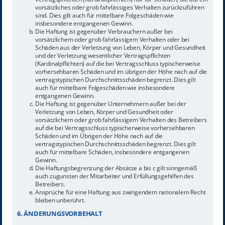
vorsätzliches oder grob fahrlässiges Verhalten zurückzuführen
sind. Dies gilt auch für mittelbare Folgeschäden wie
insbesondere entgangenen Gewinn.
Die Haftung ist gegenüber Verbrauchern außer bei
vorsätzlichem oder grob fahrlässigem Verhalten oder bei
Schäden aus der Verletzung von Leben, Körper und Gesundheit
und der Verletzung wesentlicher Vertragspflichten
(Kardinalpflichten) auf die bei Vertragsschluss typischerweise
vorhersehbaren Schäden und im übrigen der Höhe nach auf die
vertragstypischen Durchschnittsschäden begrenzt. Dies gilt
auch für mittelbare Folgeschäden wie insbesondere
entgangenen Gewinn.
Die Haftung ist gegenüber Unternehmern außer bei der
Verletzung von Leben, Körper und Gesundheit oder
vorsätzlichem oder grob fahrlässigem Verhalten des Betreibers
auf die bei Vertragsschluss typischerweise vorhersehbaren
Schäden und im Übrigen der Höhe nach auf die
vertragstypischen Durchschnittsschäden begrenzt. Dies gilt
auch für mittelbare Schäden, insbesondere entgangenen
Gewinn.
Die Haftungsbegrenzung der Absätze a bis c gilt sinngemäß
auch zugunsten der Mitarbeiter und Erfüllungsgehilfen des
Betreibers.
Ansprüche für eine Haftung aus zwingendem nationalem Recht
bleiben unberührt.
6. ÄNDERUNGSVORBEHALT