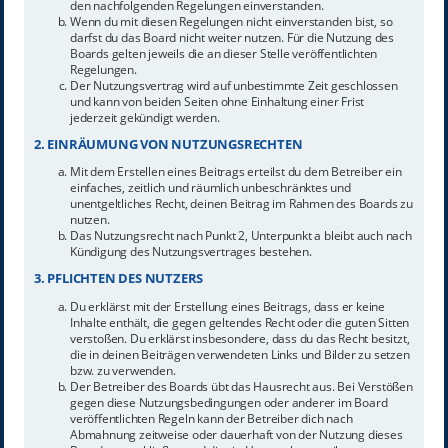
den nachfolgenden Regelungen einverstanden.
Wenn du mit diesen Regelungen nicht einverstanden bist, so
darfst du das Board nicht weiter nutzen. Für die Nutzung des
Boards gelten jeweils die an dieser Stelle veröffentlichten
Regelungen.
Der Nutzungsvertrag wird auf unbestimmte Zeit geschlossen
und kann von beiden Seiten ohne Einhaltung einer Frist
jederzeit gekündigt werden.
2. EINRÄUMUNG VON NUTZUNGSRECHTEN
Mit dem Erstellen eines Beitrags erteilst du dem Betreiber ein
einfaches, zeitlich und räumlich unbeschränktes und
unentgeltliches Recht, deinen Beitrag im Rahmen des Boards zu
nutzen.
Das Nutzungsrecht nach Punkt 2, Unterpunkt a bleibt auch nach
Kündigung des Nutzungsvertrages bestehen.
3. PFLICHTEN DES NUTZERS
Du erklärst mit der Erstellung eines Beitrags, dass er keine
Inhalte enthält, die gegen geltendes Recht oder die guten Sitten
verstoßen. Du erklärst insbesondere, dass du das Recht besitzt,
die in deinen Beiträgen verwendeten Links und Bilder zu setzen
bzw. zu verwenden.
Der Betreiber des Boards übt das Hausrecht aus. Bei Verstößen
gegen diese Nutzungsbedingungen oder anderer im Board
veröffentlichten Regeln kann der Betreiber dich nach
Abmahnung zeitweise oder dauerhaft von der Nutzung dieses