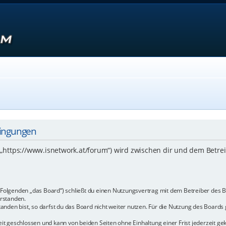
dingungen
 („https://www.isnetwork.at/forum“) wird zwischen dir und dem Betre
m Folgenden „das Board“) schließt du einen Nutzungsvertrag mit dem Betreiber des B
rstanden.
den bist, so darfst du das Board nicht weiter nutzen. Für die Nutzung des Boards ge
t geschlossen und kann von beiden Seiten ohne Einhaltung einer Frist jederzeit ge