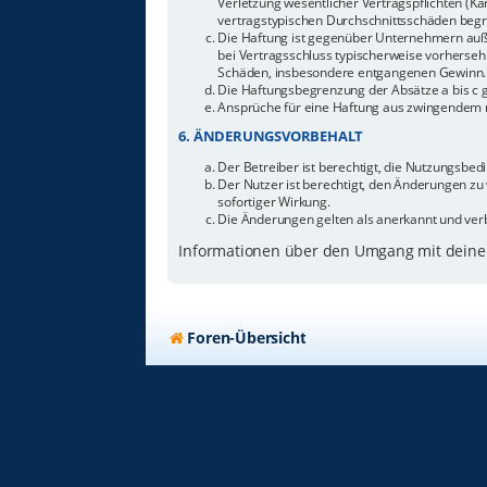
Verletzung wesentlicher Vertragspflichten (Ka
vertragstypischen Durchschnittsschäden begr
Die Haftung ist gegenüber Unternehmern außer
bei Vertragsschluss typischerweise vorherseh
Schäden, insbesondere entgangenen Gewinn.
Die Haftungsbegrenzung der Absätze a bis c g
Ansprüche für eine Haftung aus zwingendem n
6. ÄNDERUNGSVORBEHALT
Der Betreiber ist berechtigt, die Nutzungsbe
Der Nutzer ist berechtigt, den Änderungen zu
sofortiger Wirkung.
Die Änderungen gelten als anerkannt und ver
Informationen über den Umgang mit deinen
Foren-Übersicht