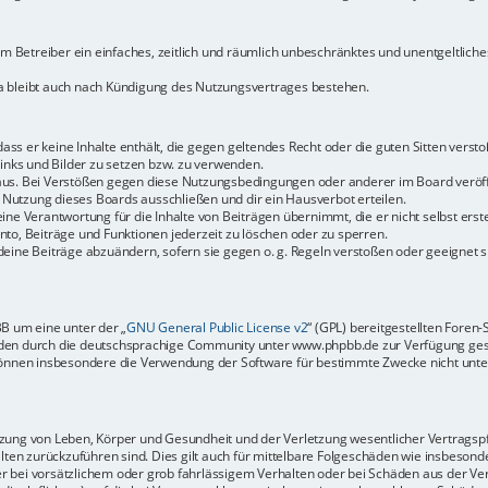
dem Betreiber ein einfaches, zeitlich und räumlich unbeschränktes und unentgeltlic
a bleibt auch nach Kündigung des Nutzungsvertrages bestehen.
 dass er keine Inhalte enthält, die gegen geltendes Recht oder die guten Sitten vers
Links und Bilder zu setzen bzw. zu verwenden.
aus. Bei Verstößen gegen diese Nutzungsbedingungen oder anderer im Board veröffe
Nutzung dieses Boards ausschließen und dir ein Hausverbot erteilen.
ine Verantwortung für die Inhalte von Beiträgen übernimmt, die er nicht selbst erste
to, Beiträge und Funktionen jederzeit zu löschen oder zu sperren.
deine Beiträge abzuändern, sofern sie gegen o. g. Regeln verstoßen oder geeignet 
BB um eine unter der „
GNU General Public License v2
“ (GPL) bereitgestellten Fore
en durch die deutschsprachige Community unter www.phpbb.de zur Verfügung gestel
können insbesondere die Verwendung der Software für bestimmte Zwecke nicht unter
ung von Leben, Körper und Gesundheit und der Verletzung wesentlicher Vertragspfli
halten zurückzuführen sind. Dies gilt auch für mittelbare Folgeschäden wie insbeso
r bei vorsätzlichem oder grob fahrlässigem Verhalten oder bei Schäden aus der Ve