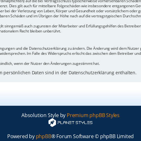
rdinalpflichten) auf die bei Vertragsschluss typischerweise vorhersehbaren Schäde
enzt. Dies gilt auch für mittelbare Folgeschäden wie insbesondere entgangenen Ge
 bei der Verletzung von Leben, Körper und Gesundheit oder vorsätzlichem oder gr
baren Schäden und im Übrigen der Höhe nach auf die vertragstypischen Durchschnit
ilt sinngemäß auch zugunsten der Mitarbeiter und Erfüllungsgehilfen des Betreiber
ationalem Recht bleiben unberührt.
dingungen und die Datenschutzerklärung zu ändern. Die Änderung wird dem Nutzer pe
 widersprechen. Im Falle des Widerspruchs erlischt das zwischen dem Betreiber un
bindlich, wenn der Nutzer den Änderungen zugestimmt hat.
 persönlichen Daten sind in der Datenschutzerklärung enthalten.
Absolution Style by
Premium phpBB Styles
Powered by
phpBB
® Forum Software © phpBB Limited