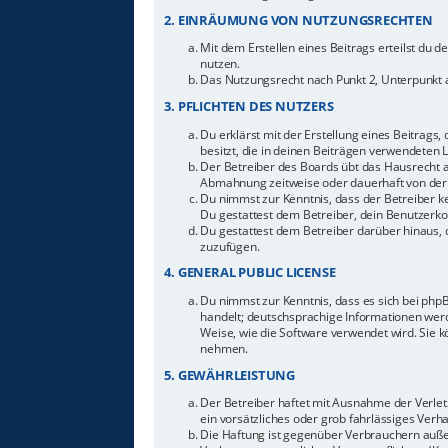
2. EINRÄUMUNG VON NUTZUNGSRECHTEN
Mit dem Erstellen eines Beitrags erteilst du 
nutzen.
Das Nutzungsrecht nach Punkt 2, Unterpunkt 
3. PFLICHTEN DES NUTZERS
Du erklärst mit der Erstellung eines Beitrags,
besitzt, die in deinen Beiträgen verwendeten 
Der Betreiber des Boards übt das Hausrecht 
Abmahnung zeitweise oder dauerhaft von der 
Du nimmst zur Kenntnis, dass der Betreiber ke
Du gestattest dem Betreiber, dein Benutzerkon
Du gestattest dem Betreiber darüber hinaus, 
zuzufügen.
4. GENERAL PUBLIC LICENSE
Du nimmst zur Kenntnis, dass es sich bei php
handelt; deutschsprachige Informationen werd
Weise, wie die Software verwendet wird. Sie 
nehmen.
5. GEWÄHRLEISTUNG
Der Betreiber haftet mit Ausnahme der Verletz
ein vorsätzliches oder grob fahrlässiges Ver
Die Haftung ist gegenüber Verbrauchern auße