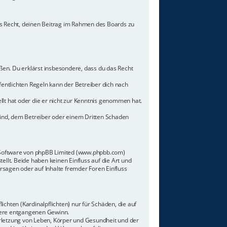
hes Recht, deinen Beitrag im Rahmen des Boards zu
toßen. Du erklärst insbesondere, dass du das Recht
ntlichten Regeln kann der Betreiber dich nach
llt hat oder die er nicht zur Kenntnis genommen hat.
sind, dem Betreiber oder einem Dritten Schaden
n-Software von phpBB Limited (www.phpbb.com)
lt. Beide haben keinen Einfluss auf die Art und
sagen oder auf Inhalte fremder Foren Einfluss
chten (Kardinalpflichten) nur für Schäden, die auf
ndere entgangenen Gewinn.
rletzung von Leben, Körper und Gesundheit und der