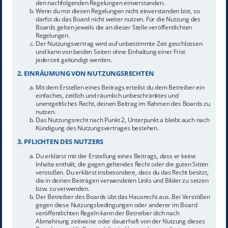
den nachfolgenden Regelungen einverstanden.
Wenn du mit diesen Regelungen nicht einverstanden bist, so
darfst du das Board nicht weiter nutzen. Für die Nutzung des
Boards gelten jeweils die an dieser Stelle veröffentlichten
Regelungen.
Der Nutzungsvertrag wird auf unbestimmte Zeit geschlossen
und kann von beiden Seiten ohne Einhaltung einer Frist
jederzeit gekündigt werden.
2. EINRÄUMUNG VON NUTZUNGSRECHTEN
Mit dem Erstellen eines Beitrags erteilst du dem Betreiber ein
einfaches, zeitlich und räumlich unbeschränktes und
unentgeltliches Recht, deinen Beitrag im Rahmen des Boards zu
nutzen.
Das Nutzungsrecht nach Punkt 2, Unterpunkt a bleibt auch nach
Kündigung des Nutzungsvertrages bestehen.
3. PFLICHTEN DES NUTZERS
Du erklärst mit der Erstellung eines Beitrags, dass er keine
Inhalte enthält, die gegen geltendes Recht oder die guten Sitten
verstoßen. Du erklärst insbesondere, dass du das Recht besitzt,
die in deinen Beiträgen verwendeten Links und Bilder zu setzen
bzw. zu verwenden.
Der Betreiber des Boards übt das Hausrecht aus. Bei Verstößen
gegen diese Nutzungsbedingungen oder anderer im Board
veröffentlichten Regeln kann der Betreiber dich nach
Abmahnung zeitweise oder dauerhaft von der Nutzung dieses