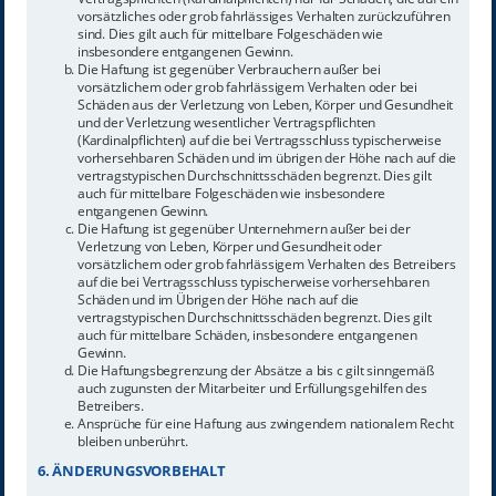
vorsätzliches oder grob fahrlässiges Verhalten zurückzuführen
sind. Dies gilt auch für mittelbare Folgeschäden wie
insbesondere entgangenen Gewinn.
Die Haftung ist gegenüber Verbrauchern außer bei
vorsätzlichem oder grob fahrlässigem Verhalten oder bei
Schäden aus der Verletzung von Leben, Körper und Gesundheit
und der Verletzung wesentlicher Vertragspflichten
(Kardinalpflichten) auf die bei Vertragsschluss typischerweise
vorhersehbaren Schäden und im übrigen der Höhe nach auf die
vertragstypischen Durchschnittsschäden begrenzt. Dies gilt
auch für mittelbare Folgeschäden wie insbesondere
entgangenen Gewinn.
Die Haftung ist gegenüber Unternehmern außer bei der
Verletzung von Leben, Körper und Gesundheit oder
vorsätzlichem oder grob fahrlässigem Verhalten des Betreibers
auf die bei Vertragsschluss typischerweise vorhersehbaren
Schäden und im Übrigen der Höhe nach auf die
vertragstypischen Durchschnittsschäden begrenzt. Dies gilt
auch für mittelbare Schäden, insbesondere entgangenen
Gewinn.
Die Haftungsbegrenzung der Absätze a bis c gilt sinngemäß
auch zugunsten der Mitarbeiter und Erfüllungsgehilfen des
Betreibers.
Ansprüche für eine Haftung aus zwingendem nationalem Recht
bleiben unberührt.
6. ÄNDERUNGSVORBEHALT