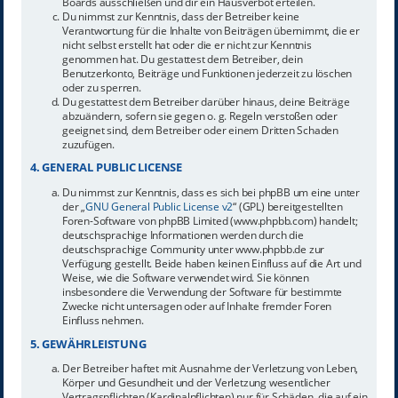
Boards ausschließen und dir ein Hausverbot erteilen.
Du nimmst zur Kenntnis, dass der Betreiber keine
Verantwortung für die Inhalte von Beiträgen übernimmt, die er
nicht selbst erstellt hat oder die er nicht zur Kenntnis
genommen hat. Du gestattest dem Betreiber, dein
Benutzerkonto, Beiträge und Funktionen jederzeit zu löschen
oder zu sperren.
Du gestattest dem Betreiber darüber hinaus, deine Beiträge
abzuändern, sofern sie gegen o. g. Regeln verstoßen oder
geeignet sind, dem Betreiber oder einem Dritten Schaden
zuzufügen.
4. GENERAL PUBLIC LICENSE
Du nimmst zur Kenntnis, dass es sich bei phpBB um eine unter
der „
GNU General Public License v2
“ (GPL) bereitgestellten
Foren-Software von phpBB Limited (www.phpbb.com) handelt;
deutschsprachige Informationen werden durch die
deutschsprachige Community unter www.phpbb.de zur
Verfügung gestellt. Beide haben keinen Einfluss auf die Art und
Weise, wie die Software verwendet wird. Sie können
insbesondere die Verwendung der Software für bestimmte
Zwecke nicht untersagen oder auf Inhalte fremder Foren
Einfluss nehmen.
5. GEWÄHRLEISTUNG
Der Betreiber haftet mit Ausnahme der Verletzung von Leben,
Körper und Gesundheit und der Verletzung wesentlicher
Vertragspflichten (Kardinalpflichten) nur für Schäden, die auf ein