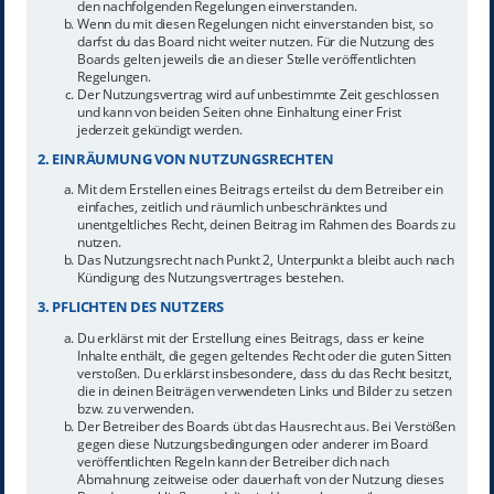
den nachfolgenden Regelungen einverstanden.
Wenn du mit diesen Regelungen nicht einverstanden bist, so
darfst du das Board nicht weiter nutzen. Für die Nutzung des
Boards gelten jeweils die an dieser Stelle veröffentlichten
Regelungen.
Der Nutzungsvertrag wird auf unbestimmte Zeit geschlossen
und kann von beiden Seiten ohne Einhaltung einer Frist
jederzeit gekündigt werden.
2. EINRÄUMUNG VON NUTZUNGSRECHTEN
Mit dem Erstellen eines Beitrags erteilst du dem Betreiber ein
einfaches, zeitlich und räumlich unbeschränktes und
unentgeltliches Recht, deinen Beitrag im Rahmen des Boards zu
nutzen.
Das Nutzungsrecht nach Punkt 2, Unterpunkt a bleibt auch nach
Kündigung des Nutzungsvertrages bestehen.
3. PFLICHTEN DES NUTZERS
Du erklärst mit der Erstellung eines Beitrags, dass er keine
Inhalte enthält, die gegen geltendes Recht oder die guten Sitten
verstoßen. Du erklärst insbesondere, dass du das Recht besitzt,
die in deinen Beiträgen verwendeten Links und Bilder zu setzen
bzw. zu verwenden.
Der Betreiber des Boards übt das Hausrecht aus. Bei Verstößen
gegen diese Nutzungsbedingungen oder anderer im Board
veröffentlichten Regeln kann der Betreiber dich nach
Abmahnung zeitweise oder dauerhaft von der Nutzung dieses