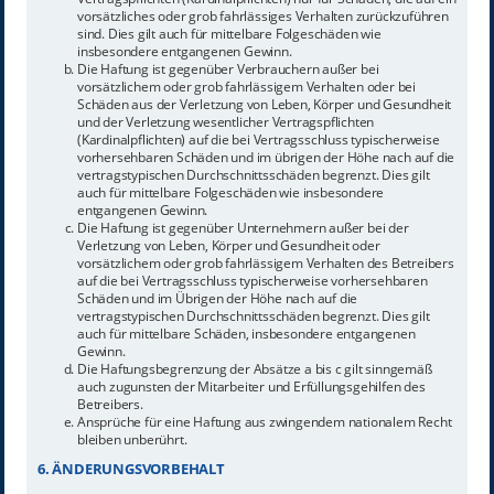
vorsätzliches oder grob fahrlässiges Verhalten zurückzuführen
sind. Dies gilt auch für mittelbare Folgeschäden wie
insbesondere entgangenen Gewinn.
Die Haftung ist gegenüber Verbrauchern außer bei
vorsätzlichem oder grob fahrlässigem Verhalten oder bei
Schäden aus der Verletzung von Leben, Körper und Gesundheit
und der Verletzung wesentlicher Vertragspflichten
(Kardinalpflichten) auf die bei Vertragsschluss typischerweise
vorhersehbaren Schäden und im übrigen der Höhe nach auf die
vertragstypischen Durchschnittsschäden begrenzt. Dies gilt
auch für mittelbare Folgeschäden wie insbesondere
entgangenen Gewinn.
Die Haftung ist gegenüber Unternehmern außer bei der
Verletzung von Leben, Körper und Gesundheit oder
vorsätzlichem oder grob fahrlässigem Verhalten des Betreibers
auf die bei Vertragsschluss typischerweise vorhersehbaren
Schäden und im Übrigen der Höhe nach auf die
vertragstypischen Durchschnittsschäden begrenzt. Dies gilt
auch für mittelbare Schäden, insbesondere entgangenen
Gewinn.
Die Haftungsbegrenzung der Absätze a bis c gilt sinngemäß
auch zugunsten der Mitarbeiter und Erfüllungsgehilfen des
Betreibers.
Ansprüche für eine Haftung aus zwingendem nationalem Recht
bleiben unberührt.
6. ÄNDERUNGSVORBEHALT