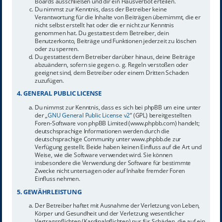
Boards ausschließen und dir ein Hausverbot erteilen.
Du nimmst zur Kenntnis, dass der Betreiber keine
Verantwortung für die Inhalte von Beiträgen übernimmt, die er
nicht selbst erstellt hat oder die er nicht zur Kenntnis
genommen hat. Du gestattest dem Betreiber, dein
Benutzerkonto, Beiträge und Funktionen jederzeit zu löschen
oder zu sperren.
Du gestattest dem Betreiber darüber hinaus, deine Beiträge
abzuändern, sofern sie gegen o. g. Regeln verstoßen oder
geeignet sind, dem Betreiber oder einem Dritten Schaden
zuzufügen.
4. GENERAL PUBLIC LICENSE
Du nimmst zur Kenntnis, dass es sich bei phpBB um eine unter
der „
GNU General Public License v2
“ (GPL) bereitgestellten
Foren-Software von phpBB Limited (www.phpbb.com) handelt;
deutschsprachige Informationen werden durch die
deutschsprachige Community unter www.phpbb.de zur
Verfügung gestellt. Beide haben keinen Einfluss auf die Art und
Weise, wie die Software verwendet wird. Sie können
insbesondere die Verwendung der Software für bestimmte
Zwecke nicht untersagen oder auf Inhalte fremder Foren
Einfluss nehmen.
5. GEWÄHRLEISTUNG
Der Betreiber haftet mit Ausnahme der Verletzung von Leben,
Körper und Gesundheit und der Verletzung wesentlicher
Vertragspflichten (Kardinalpflichten) nur für Schäden, die auf ein