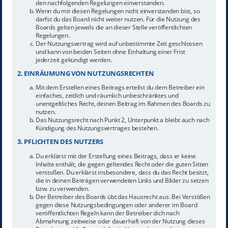
den nachfolgenden Regelungen einverstanden.
Wenn du mit diesen Regelungen nicht einverstanden bist, so
darfst du das Board nicht weiter nutzen. Für die Nutzung des
Boards gelten jeweils die an dieser Stelle veröffentlichten
Regelungen.
Der Nutzungsvertrag wird auf unbestimmte Zeit geschlossen
und kann von beiden Seiten ohne Einhaltung einer Frist
jederzeit gekündigt werden.
2. EINRÄUMUNG VON NUTZUNGSRECHTEN
Mit dem Erstellen eines Beitrags erteilst du dem Betreiber ein
einfaches, zeitlich und räumlich unbeschränktes und
unentgeltliches Recht, deinen Beitrag im Rahmen des Boards zu
nutzen.
Das Nutzungsrecht nach Punkt 2, Unterpunkt a bleibt auch nach
Kündigung des Nutzungsvertrages bestehen.
3. PFLICHTEN DES NUTZERS
Du erklärst mit der Erstellung eines Beitrags, dass er keine
Inhalte enthält, die gegen geltendes Recht oder die guten Sitten
verstoßen. Du erklärst insbesondere, dass du das Recht besitzt,
die in deinen Beiträgen verwendeten Links und Bilder zu setzen
bzw. zu verwenden.
Der Betreiber des Boards übt das Hausrecht aus. Bei Verstößen
gegen diese Nutzungsbedingungen oder anderer im Board
veröffentlichten Regeln kann der Betreiber dich nach
Abmahnung zeitweise oder dauerhaft von der Nutzung dieses