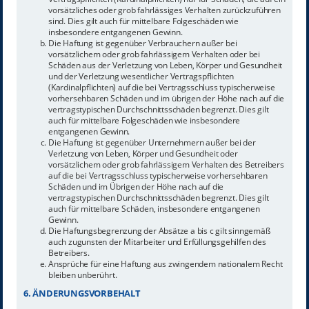
vorsätzliches oder grob fahrlässiges Verhalten zurückzuführen
sind. Dies gilt auch für mittelbare Folgeschäden wie
insbesondere entgangenen Gewinn.
Die Haftung ist gegenüber Verbrauchern außer bei
vorsätzlichem oder grob fahrlässigem Verhalten oder bei
Schäden aus der Verletzung von Leben, Körper und Gesundheit
und der Verletzung wesentlicher Vertragspflichten
(Kardinalpflichten) auf die bei Vertragsschluss typischerweise
vorhersehbaren Schäden und im übrigen der Höhe nach auf die
vertragstypischen Durchschnittsschäden begrenzt. Dies gilt
auch für mittelbare Folgeschäden wie insbesondere
entgangenen Gewinn.
Die Haftung ist gegenüber Unternehmern außer bei der
Verletzung von Leben, Körper und Gesundheit oder
vorsätzlichem oder grob fahrlässigem Verhalten des Betreibers
auf die bei Vertragsschluss typischerweise vorhersehbaren
Schäden und im Übrigen der Höhe nach auf die
vertragstypischen Durchschnittsschäden begrenzt. Dies gilt
auch für mittelbare Schäden, insbesondere entgangenen
Gewinn.
Die Haftungsbegrenzung der Absätze a bis c gilt sinngemäß
auch zugunsten der Mitarbeiter und Erfüllungsgehilfen des
Betreibers.
Ansprüche für eine Haftung aus zwingendem nationalem Recht
bleiben unberührt.
6. ÄNDERUNGSVORBEHALT