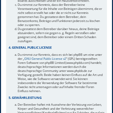
Boards ausschließen und dir ein Hausverbot erteilen.
Du nimmst zur Kenntnis, dass der Betreiber keine
Verantwortung für die Inhalte von Beiträgen übernimmt, die er
nicht selbst erstellt hat oder die er nicht zur Kenntnis
genommen hat. Du gestattest dem Betreiber, dein
Benutzerkonto, Beiträge und Funktionen jederzeit zu löschen
oder zu sperren.
Du gestattest dem Betreiber darüber hinaus, deine Beiträge
abzuändern, sofern sie gegen o. g. Regeln verstoßen oder
geeignet sind, dem Betreiber oder einem Dritten Schaden
zuzufügen.
4. GENERAL PUBLIC LICENSE
Du nimmst zur Kenntnis, dass es sich bei phpBB um eine unter
der „
GNU General Public License v2
“ (GPL) bereitgestellten
Foren-Software von phpBB Limited (www.phpbb.com) handelt;
deutschsprachige Informationen werden durch die
deutschsprachige Community unter www.phpbb.de zur
Verfügung gestellt. Beide haben keinen Einfluss auf die Art und
Weise, wie die Software verwendet wird. Sie können
insbesondere die Verwendung der Software für bestimmte
Zwecke nicht untersagen oder auf Inhalte fremder Foren
Einfluss nehmen.
5. GEWÄHRLEISTUNG
Der Betreiber haftet mit Ausnahme der Verletzung von Leben,
Körper und Gesundheit und der Verletzung wesentlicher
Vertragspflichten (Kardinalpflichten) nur für Schäden, die auf ein