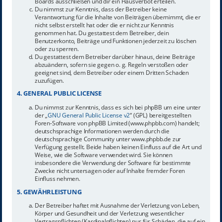
Boards ausschließen und dir ein Hausverbot erteilen.
Du nimmst zur Kenntnis, dass der Betreiber keine
Verantwortung für die Inhalte von Beiträgen übernimmt, die er
nicht selbst erstellt hat oder die er nicht zur Kenntnis
genommen hat. Du gestattest dem Betreiber, dein
Benutzerkonto, Beiträge und Funktionen jederzeit zu löschen
oder zu sperren.
Du gestattest dem Betreiber darüber hinaus, deine Beiträge
abzuändern, sofern sie gegen o. g. Regeln verstoßen oder
geeignet sind, dem Betreiber oder einem Dritten Schaden
zuzufügen.
4. GENERAL PUBLIC LICENSE
Du nimmst zur Kenntnis, dass es sich bei phpBB um eine unter
der „
GNU General Public License v2
“ (GPL) bereitgestellten
Foren-Software von phpBB Limited (www.phpbb.com) handelt;
deutschsprachige Informationen werden durch die
deutschsprachige Community unter www.phpbb.de zur
Verfügung gestellt. Beide haben keinen Einfluss auf die Art und
Weise, wie die Software verwendet wird. Sie können
insbesondere die Verwendung der Software für bestimmte
Zwecke nicht untersagen oder auf Inhalte fremder Foren
Einfluss nehmen.
5. GEWÄHRLEISTUNG
Der Betreiber haftet mit Ausnahme der Verletzung von Leben,
Körper und Gesundheit und der Verletzung wesentlicher
Vertragspflichten (Kardinalpflichten) nur für Schäden, die auf ein