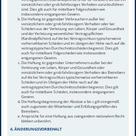
vorsätzliches oder grob fahrlässiges Verhalten zurückzuführen
sind. Dies gilt auch für mittelbare Folgeschäden wie
insbesondere entgangenen Gewinn.
Die Haftung ist gegenüber Verbrauchern außer bei
vorsätzlichem oder grob fahrlässigem Verhalten oder bei
Schäden aus der Verletzung von Leben, Körper und Gesundheit
und der Verletzung wesentlicher Vertragspflichten
(Kardinalpflichten) auf die bei Vertragsschluss typischerweise
vorhersehbaren Schäden und im übrigen der Höhe nach auf die
vertragstypischen Durchschnittsschäden begrenzt. Dies gilt
auch für mittelbare Folgeschäden wie insbesondere
entgangenen Gewinn.
Die Haftung ist gegenüber Unternehmern außer bei der
Verletzung von Leben, Körper und Gesundheit oder
vorsätzlichem oder grob fahrlässigem Verhalten des Betreibers
auf die bei Vertragsschluss typischerweise vorhersehbaren
Schäden und im Übrigen der Höhe nach auf die
vertragstypischen Durchschnittsschäden begrenzt. Dies gilt
auch für mittelbare Schäden, insbesondere entgangenen
Gewinn.
Die Haftungsbegrenzung der Absätze a bis c gilt sinngemäß
auch zugunsten der Mitarbeiter und Erfüllungsgehilfen des
Betreibers.
Ansprüche für eine Haftung aus zwingendem nationalem Recht
bleiben unberührt.
6. ÄNDERUNGSVORBEHALT