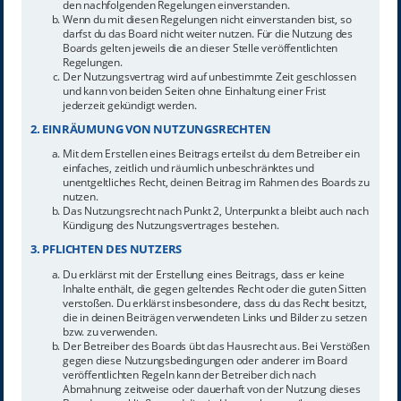
den nachfolgenden Regelungen einverstanden.
Wenn du mit diesen Regelungen nicht einverstanden bist, so
darfst du das Board nicht weiter nutzen. Für die Nutzung des
Boards gelten jeweils die an dieser Stelle veröffentlichten
Regelungen.
Der Nutzungsvertrag wird auf unbestimmte Zeit geschlossen
und kann von beiden Seiten ohne Einhaltung einer Frist
jederzeit gekündigt werden.
2. EINRÄUMUNG VON NUTZUNGSRECHTEN
Mit dem Erstellen eines Beitrags erteilst du dem Betreiber ein
einfaches, zeitlich und räumlich unbeschränktes und
unentgeltliches Recht, deinen Beitrag im Rahmen des Boards zu
nutzen.
Das Nutzungsrecht nach Punkt 2, Unterpunkt a bleibt auch nach
Kündigung des Nutzungsvertrages bestehen.
3. PFLICHTEN DES NUTZERS
Du erklärst mit der Erstellung eines Beitrags, dass er keine
Inhalte enthält, die gegen geltendes Recht oder die guten Sitten
verstoßen. Du erklärst insbesondere, dass du das Recht besitzt,
die in deinen Beiträgen verwendeten Links und Bilder zu setzen
bzw. zu verwenden.
Der Betreiber des Boards übt das Hausrecht aus. Bei Verstößen
gegen diese Nutzungsbedingungen oder anderer im Board
veröffentlichten Regeln kann der Betreiber dich nach
Abmahnung zeitweise oder dauerhaft von der Nutzung dieses