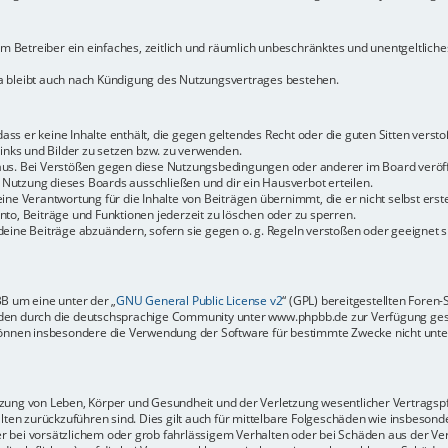
dem Betreiber ein einfaches, zeitlich und räumlich unbeschränktes und unentgeltlic
a bleibt auch nach Kündigung des Nutzungsvertrages bestehen.
 dass er keine Inhalte enthält, die gegen geltendes Recht oder die guten Sitten vers
Links und Bilder zu setzen bzw. zu verwenden.
aus. Bei Verstößen gegen diese Nutzungsbedingungen oder anderer im Board veröffe
Nutzung dieses Boards ausschließen und dir ein Hausverbot erteilen.
ine Verantwortung für die Inhalte von Beiträgen übernimmt, die er nicht selbst erste
to, Beiträge und Funktionen jederzeit zu löschen oder zu sperren.
deine Beiträge abzuändern, sofern sie gegen o. g. Regeln verstoßen oder geeignet 
BB um eine unter der „
GNU General Public License v2
“ (GPL) bereitgestellten Fore
en durch die deutschsprachige Community unter www.phpbb.de zur Verfügung gestel
können insbesondere die Verwendung der Software für bestimmte Zwecke nicht unter
ung von Leben, Körper und Gesundheit und der Verletzung wesentlicher Vertragspfli
halten zurückzuführen sind. Dies gilt auch für mittelbare Folgeschäden wie insbeso
r bei vorsätzlichem oder grob fahrlässigem Verhalten oder bei Schäden aus der Ve