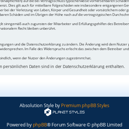
rdinalpflichten) auf die bei Vertragsschluss typischerweise vorhersehbaren Schäde
enzt. Dies gilt auch für mittelbare Folgeschäden wie insbesondere entgangenen Ge
 bei der Verletzung von Leben, Körper und Gesundheit oder vorsätzlichem oder gr
baren Schäden und im Übrigen der Höhe nach auf die vertragstypischen Durchschnit
ilt sinngemäß auch zugunsten der Mitarbeiter und Erfüllungsgehilfen des Betreiber
ationalem Recht bleiben unberührt.
dingungen und die Datenschutzerklärung zu ändern. Die Änderung wird dem Nutzer pe
 widersprechen. Im Falle des Widerspruchs erlischt das zwischen dem Betreiber un
bindlich, wenn der Nutzer den Änderungen zugestimmt hat.
 persönlichen Daten sind in der Datenschutzerklärung enthalten.
Absolution Style by
Premium phpBB Styles
Powered by
phpBB
® Forum Software © phpBB Limited