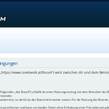
dingungen
 („https://www.isnetwork.at/forum“) wird zwischen dir und dem Betre
m Folgenden „das Board“) schließt du einen Nutzungsvertrag mit dem Betreiber des B
rstanden.
den bist, so darfst du das Board nicht weiter nutzen. Für die Nutzung des Boards ge
t geschlossen und kann von beiden Seiten ohne Einhaltung einer Frist jederzeit ge