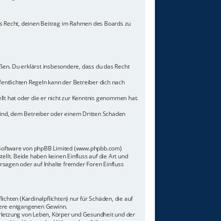
hes Recht, deinen Beitrag im Rahmen des Boards zu
toßen. Du erklärst insbesondere, dass du das Recht
ntlichten Regeln kann der Betreiber dich nach
llt hat oder die er nicht zur Kenntnis genommen hat.
sind, dem Betreiber oder einem Dritten Schaden
n-Software von phpBB Limited (www.phpbb.com)
lt. Beide haben keinen Einfluss auf die Art und
sagen oder auf Inhalte fremder Foren Einfluss
chten (Kardinalpflichten) nur für Schäden, die auf
ndere entgangenen Gewinn.
rletzung von Leben, Körper und Gesundheit und der