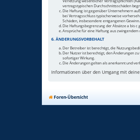
Verletzung wesentlicher Vertragspflichten (Ka
vertragstypischen Durchschnittsschäden begr
Die Haftung ist gegenüber Unternehmern außer
bei Vertragsschluss typischerweise vorherseh
Schäden, insbesondere entgangenen Gewinn.
Die Haftungsbegrenzung der Absätze a bis c g
Ansprüche für eine Haftung aus zwingendem n
6. ÄNDERUNGSVORBEHALT
Der Betreiber ist berechtigt, die Nutzungsbe
Der Nutzer ist berechtigt, den Änderungen zu
sofortiger Wirkung.
Die Änderungen gelten als anerkannt und ver
Informationen über den Umgang mit deinen
Foren-Übersicht