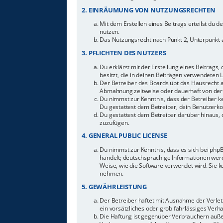
2. EINRÄUMUNG VON NUTZUNGSRECHTEN
Mit dem Erstellen eines Beitrags erteilst du 
nutzen.
Das Nutzungsrecht nach Punkt 2, Unterpunkt 
3. PFLICHTEN DES NUTZERS
Du erklärst mit der Erstellung eines Beitrags,
besitzt, die in deinen Beiträgen verwendeten 
Der Betreiber des Boards übt das Hausrecht 
Abmahnung zeitweise oder dauerhaft von der 
Du nimmst zur Kenntnis, dass der Betreiber ke
Du gestattest dem Betreiber, dein Benutzerkon
Du gestattest dem Betreiber darüber hinaus, 
zuzufügen.
4. GENERAL PUBLIC LICENSE
Du nimmst zur Kenntnis, dass es sich bei php
handelt; deutschsprachige Informationen werd
Weise, wie die Software verwendet wird. Sie 
nehmen.
5. GEWÄHRLEISTUNG
Der Betreiber haftet mit Ausnahme der Verletz
ein vorsätzliches oder grob fahrlässiges Ver
Die Haftung ist gegenüber Verbrauchern auße