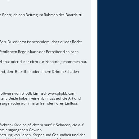
hes Recht, deinen Beitrag im Rahmen des Boards zu
toßen. Du erklärst insbesondere, dass du das Recht
ntlichten Regeln kann der Betreiber dich nach
llt hat oder die er nicht zur Kenntnis genommen hat.
sind, dem Betreiber oder einem Dritten Schaden
n-Software von phpBB Limited (www.phpbb.com)
lt. Beide haben keinen Einfluss auf die Art und
sagen oder auf Inhalte fremder Foren Einfluss
chten (Kardinalpflichten) nur für Schäden, die auf
ndere entgangenen Gewinn.
rletzung von Leben, Körper und Gesundheit und der