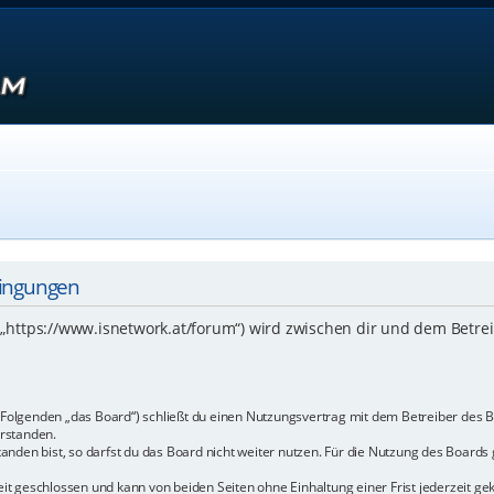
dingungen
 („https://www.isnetwork.at/forum“) wird zwischen dir und dem Betre
m Folgenden „das Board“) schließt du einen Nutzungsvertrag mit dem Betreiber des B
rstanden.
den bist, so darfst du das Board nicht weiter nutzen. Für die Nutzung des Boards ge
t geschlossen und kann von beiden Seiten ohne Einhaltung einer Frist jederzeit ge