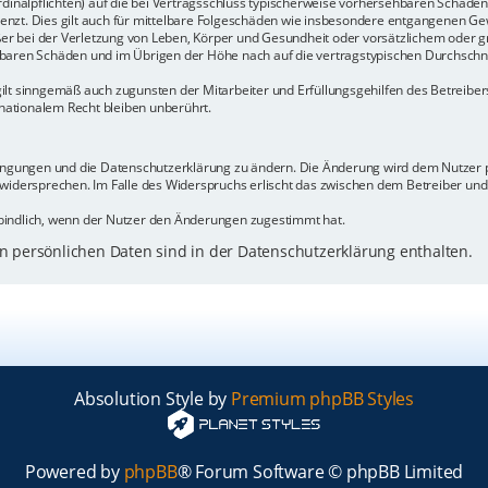
rdinalpflichten) auf die bei Vertragsschluss typischerweise vorhersehbaren Schäde
enzt. Dies gilt auch für mittelbare Folgeschäden wie insbesondere entgangenen Ge
 bei der Verletzung von Leben, Körper und Gesundheit oder vorsätzlichem oder gr
baren Schäden und im Übrigen der Höhe nach auf die vertragstypischen Durchschnit
ilt sinngemäß auch zugunsten der Mitarbeiter und Erfüllungsgehilfen des Betreiber
ationalem Recht bleiben unberührt.
dingungen und die Datenschutzerklärung zu ändern. Die Änderung wird dem Nutzer pe
 widersprechen. Im Falle des Widerspruchs erlischt das zwischen dem Betreiber un
bindlich, wenn der Nutzer den Änderungen zugestimmt hat.
 persönlichen Daten sind in der Datenschutzerklärung enthalten.
Absolution Style by
Premium phpBB Styles
Powered by
phpBB
® Forum Software © phpBB Limited