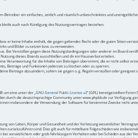
dem Betreiber ein einfaches, zeitlich und räumlich unbeschränktes und unentgeltlic
a bleibt auch nach Kündigung des Nutzungsvertrages bestehen.
 dass er keine Inhalte enthält, die gegen geltendes Recht oder die guten Sitten vers
Links und Bilder zu setzen bzw. zu verwenden.
aus. Bei Verstößen gegen diese Nutzungsbedingungen oder anderer im Board veröffe
Nutzung dieses Boards ausschließen und dir ein Hausverbot erteilen.
ine Verantwortung für die Inhalte von Beiträgen übernimmt, die er nicht selbst erste
to, Beiträge und Funktionen jederzeit zu löschen oder zu sperren.
deine Beiträge abzuändern, sofern sie gegen o. g. Regeln verstoßen oder geeignet 
BB um eine unter der „
GNU General Public License v2
“ (GPL) bereitgestellten Fore
en durch die deutschsprachige Community unter www.phpbb.de zur Verfügung gestel
können insbesondere die Verwendung der Software für bestimmte Zwecke nicht unter
ung von Leben, Körper und Gesundheit und der Verletzung wesentlicher Vertragspfli
halten zurückzuführen sind. Dies gilt auch für mittelbare Folgeschäden wie insbeso
r bei vorsätzlichem oder grob fahrlässigem Verhalten oder bei Schäden aus der Ve