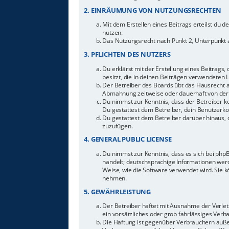
2. EINRÄUMUNG VON NUTZUNGSRECHTEN
Mit dem Erstellen eines Beitrags erteilst du 
nutzen.
Das Nutzungsrecht nach Punkt 2, Unterpunkt 
3. PFLICHTEN DES NUTZERS
Du erklärst mit der Erstellung eines Beitrags,
besitzt, die in deinen Beiträgen verwendeten 
Der Betreiber des Boards übt das Hausrecht 
Abmahnung zeitweise oder dauerhaft von der 
Du nimmst zur Kenntnis, dass der Betreiber ke
Du gestattest dem Betreiber, dein Benutzerkon
Du gestattest dem Betreiber darüber hinaus, 
zuzufügen.
4. GENERAL PUBLIC LICENSE
Du nimmst zur Kenntnis, dass es sich bei php
handelt; deutschsprachige Informationen werd
Weise, wie die Software verwendet wird. Sie 
nehmen.
5. GEWÄHRLEISTUNG
Der Betreiber haftet mit Ausnahme der Verletz
ein vorsätzliches oder grob fahrlässiges Ver
Die Haftung ist gegenüber Verbrauchern auße