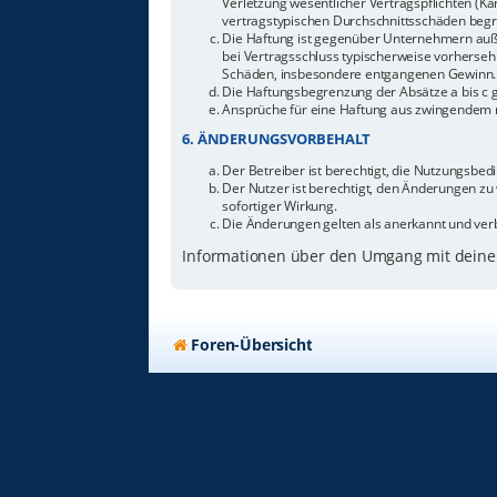
Verletzung wesentlicher Vertragspflichten (Ka
vertragstypischen Durchschnittsschäden begr
Die Haftung ist gegenüber Unternehmern außer
bei Vertragsschluss typischerweise vorherseh
Schäden, insbesondere entgangenen Gewinn.
Die Haftungsbegrenzung der Absätze a bis c g
Ansprüche für eine Haftung aus zwingendem n
6. ÄNDERUNGSVORBEHALT
Der Betreiber ist berechtigt, die Nutzungsbe
Der Nutzer ist berechtigt, den Änderungen zu
sofortiger Wirkung.
Die Änderungen gelten als anerkannt und ver
Informationen über den Umgang mit deinen
Foren-Übersicht