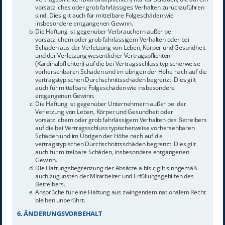
vorsätzliches oder grob fahrlässiges Verhalten zurückzuführen
sind. Dies gilt auch für mittelbare Folgeschäden wie
insbesondere entgangenen Gewinn.
Die Haftung ist gegenüber Verbrauchern außer bei
vorsätzlichem oder grob fahrlässigem Verhalten oder bei
Schäden aus der Verletzung von Leben, Körper und Gesundheit
und der Verletzung wesentlicher Vertragspflichten
(Kardinalpflichten) auf die bei Vertragsschluss typischerweise
vorhersehbaren Schäden und im übrigen der Höhe nach auf die
vertragstypischen Durchschnittsschäden begrenzt. Dies gilt
auch für mittelbare Folgeschäden wie insbesondere
entgangenen Gewinn.
Die Haftung ist gegenüber Unternehmern außer bei der
Verletzung von Leben, Körper und Gesundheit oder
vorsätzlichem oder grob fahrlässigem Verhalten des Betreibers
auf die bei Vertragsschluss typischerweise vorhersehbaren
Schäden und im Übrigen der Höhe nach auf die
vertragstypischen Durchschnittsschäden begrenzt. Dies gilt
auch für mittelbare Schäden, insbesondere entgangenen
Gewinn.
Die Haftungsbegrenzung der Absätze a bis c gilt sinngemäß
auch zugunsten der Mitarbeiter und Erfüllungsgehilfen des
Betreibers.
Ansprüche für eine Haftung aus zwingendem nationalem Recht
bleiben unberührt.
6. ÄNDERUNGSVORBEHALT