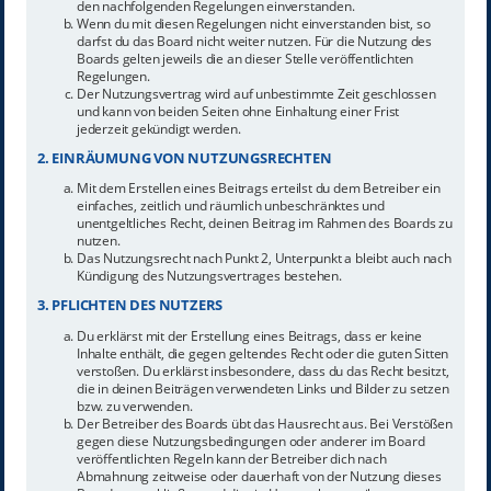
den nachfolgenden Regelungen einverstanden.
Wenn du mit diesen Regelungen nicht einverstanden bist, so
darfst du das Board nicht weiter nutzen. Für die Nutzung des
Boards gelten jeweils die an dieser Stelle veröffentlichten
Regelungen.
Der Nutzungsvertrag wird auf unbestimmte Zeit geschlossen
und kann von beiden Seiten ohne Einhaltung einer Frist
jederzeit gekündigt werden.
2. EINRÄUMUNG VON NUTZUNGSRECHTEN
Mit dem Erstellen eines Beitrags erteilst du dem Betreiber ein
einfaches, zeitlich und räumlich unbeschränktes und
unentgeltliches Recht, deinen Beitrag im Rahmen des Boards zu
nutzen.
Das Nutzungsrecht nach Punkt 2, Unterpunkt a bleibt auch nach
Kündigung des Nutzungsvertrages bestehen.
3. PFLICHTEN DES NUTZERS
Du erklärst mit der Erstellung eines Beitrags, dass er keine
Inhalte enthält, die gegen geltendes Recht oder die guten Sitten
verstoßen. Du erklärst insbesondere, dass du das Recht besitzt,
die in deinen Beiträgen verwendeten Links und Bilder zu setzen
bzw. zu verwenden.
Der Betreiber des Boards übt das Hausrecht aus. Bei Verstößen
gegen diese Nutzungsbedingungen oder anderer im Board
veröffentlichten Regeln kann der Betreiber dich nach
Abmahnung zeitweise oder dauerhaft von der Nutzung dieses