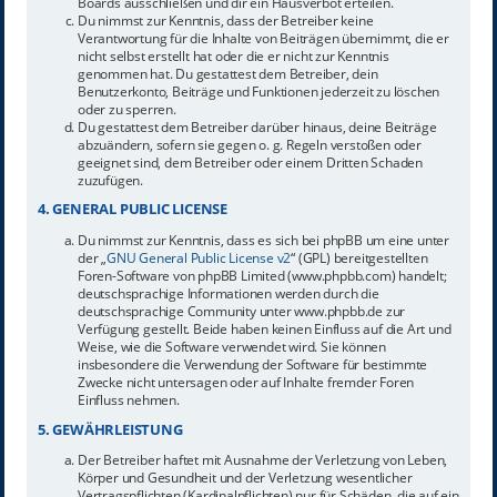
Boards ausschließen und dir ein Hausverbot erteilen.
Du nimmst zur Kenntnis, dass der Betreiber keine
Verantwortung für die Inhalte von Beiträgen übernimmt, die er
nicht selbst erstellt hat oder die er nicht zur Kenntnis
genommen hat. Du gestattest dem Betreiber, dein
Benutzerkonto, Beiträge und Funktionen jederzeit zu löschen
oder zu sperren.
Du gestattest dem Betreiber darüber hinaus, deine Beiträge
abzuändern, sofern sie gegen o. g. Regeln verstoßen oder
geeignet sind, dem Betreiber oder einem Dritten Schaden
zuzufügen.
4. GENERAL PUBLIC LICENSE
Du nimmst zur Kenntnis, dass es sich bei phpBB um eine unter
der „
GNU General Public License v2
“ (GPL) bereitgestellten
Foren-Software von phpBB Limited (www.phpbb.com) handelt;
deutschsprachige Informationen werden durch die
deutschsprachige Community unter www.phpbb.de zur
Verfügung gestellt. Beide haben keinen Einfluss auf die Art und
Weise, wie die Software verwendet wird. Sie können
insbesondere die Verwendung der Software für bestimmte
Zwecke nicht untersagen oder auf Inhalte fremder Foren
Einfluss nehmen.
5. GEWÄHRLEISTUNG
Der Betreiber haftet mit Ausnahme der Verletzung von Leben,
Körper und Gesundheit und der Verletzung wesentlicher
Vertragspflichten (Kardinalpflichten) nur für Schäden, die auf ein