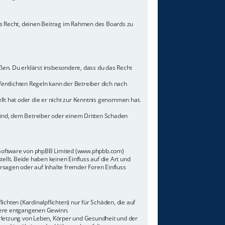
hes Recht, deinen Beitrag im Rahmen des Boards zu
toßen. Du erklärst insbesondere, dass du das Recht
ntlichten Regeln kann der Betreiber dich nach
llt hat oder die er nicht zur Kenntnis genommen hat.
sind, dem Betreiber oder einem Dritten Schaden
n-Software von phpBB Limited (www.phpbb.com)
lt. Beide haben keinen Einfluss auf die Art und
sagen oder auf Inhalte fremder Foren Einfluss
chten (Kardinalpflichten) nur für Schäden, die auf
ndere entgangenen Gewinn.
rletzung von Leben, Körper und Gesundheit und der