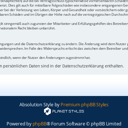
rdinalpflichten) auf die bei Vertragsschluss typischerweise vorhersehbaren Schäde
enzt. Dies gilt auch für mittelbare Folgeschäden wie insbesondere entgangenen Ge
 bei der Verletzung von Leben, Körper und Gesundheit oder vorsätzlichem oder gr
baren Schäden und im Übrigen der Höhe nach auf die vertragstypischen Durchschnit
ilt sinngemäß auch zugunsten der Mitarbeiter und Erfüllungsgehilfen des Betreiber
ationalem Recht bleiben unberührt.
dingungen und die Datenschutzerklärung zu ändern. Die Änderung wird dem Nutzer pe
 widersprechen. Im Falle des Widerspruchs erlischt das zwischen dem Betreiber un
bindlich, wenn der Nutzer den Änderungen zugestimmt hat.
 persönlichen Daten sind in der Datenschutzerklärung enthalten.
Absolution Style by
Premium phpBB Styles
Powered by
phpBB
® Forum Software © phpBB Limited