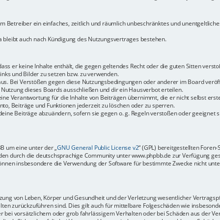
dem Betreiber ein einfaches, zeitlich und räumlich unbeschränktes und unentgeltlic
a bleibt auch nach Kündigung des Nutzungsvertrages bestehen.
 dass er keine Inhalte enthält, die gegen geltendes Recht oder die guten Sitten vers
Links und Bilder zu setzen bzw. zu verwenden.
aus. Bei Verstößen gegen diese Nutzungsbedingungen oder anderer im Board veröffe
Nutzung dieses Boards ausschließen und dir ein Hausverbot erteilen.
ine Verantwortung für die Inhalte von Beiträgen übernimmt, die er nicht selbst erste
to, Beiträge und Funktionen jederzeit zu löschen oder zu sperren.
deine Beiträge abzuändern, sofern sie gegen o. g. Regeln verstoßen oder geeignet 
BB um eine unter der „
GNU General Public License v2
“ (GPL) bereitgestellten Fore
en durch die deutschsprachige Community unter www.phpbb.de zur Verfügung gestel
können insbesondere die Verwendung der Software für bestimmte Zwecke nicht unter
ung von Leben, Körper und Gesundheit und der Verletzung wesentlicher Vertragspfli
halten zurückzuführen sind. Dies gilt auch für mittelbare Folgeschäden wie insbeso
r bei vorsätzlichem oder grob fahrlässigem Verhalten oder bei Schäden aus der Ve