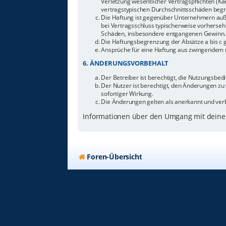
Verletzung wesentlicher Vertragspflichten (Ka
vertragstypischen Durchschnittsschäden begr
Die Haftung ist gegenüber Unternehmern außer
bei Vertragsschluss typischerweise vorherseh
Schäden, insbesondere entgangenen Gewinn.
Die Haftungsbegrenzung der Absätze a bis c g
Ansprüche für eine Haftung aus zwingendem n
6. ÄNDERUNGSVORBEHALT
Der Betreiber ist berechtigt, die Nutzungsbe
Der Nutzer ist berechtigt, den Änderungen zu
sofortiger Wirkung.
Die Änderungen gelten als anerkannt und ver
Informationen über den Umgang mit deinen
Foren-Übersicht