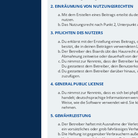
2. EINRÄUMUNG VON NUTZUNGSRECHTEN
Mit dem Erstellen eines Beitrags erteilst du 
nutzen.
Das Nutzungsrecht nach Punkt 2, Unterpunkt 
3. PFLICHTEN DES NUTZERS
Du erklärst mit der Erstellung eines Beitrags,
besitzt, die in deinen Beiträgen verwendeten 
Der Betreiber des Boards übt das Hausrecht 
Abmahnung zeitweise oder dauerhaft von der 
Du nimmst zur Kenntnis, dass der Betreiber ke
Du gestattest dem Betreiber, dein Benutzerkon
Du gestattest dem Betreiber darüber hinaus, 
zuzufügen.
4. GENERAL PUBLIC LICENSE
Du nimmst zur Kenntnis, dass es sich bei php
handelt; deutschsprachige Informationen werd
Weise, wie die Software verwendet wird. Sie 
nehmen.
5. GEWÄHRLEISTUNG
Der Betreiber haftet mit Ausnahme der Verletz
ein vorsätzliches oder grob fahrlässiges Ver
Die Haftung ist gegenüber Verbrauchern auße