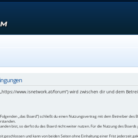
dingungen
 („https://www.isnetwork.at/forum“) wird zwischen dir und dem Betre
m Folgenden „das Board“) schließt du einen Nutzungsvertrag mit dem Betreiber des B
rstanden.
den bist, so darfst du das Board nicht weiter nutzen. Für die Nutzung des Boards ge
t geschlossen und kann von beiden Seiten ohne Einhaltung einer Frist jederzeit ge