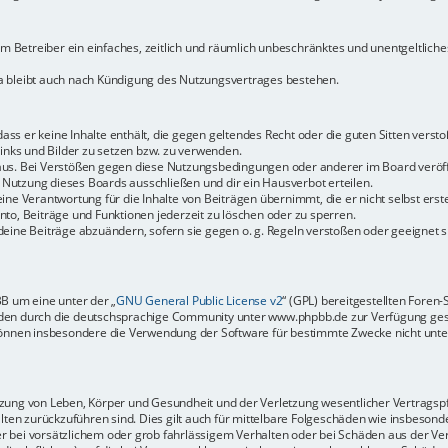
dem Betreiber ein einfaches, zeitlich und räumlich unbeschränktes und unentgeltlic
a bleibt auch nach Kündigung des Nutzungsvertrages bestehen.
 dass er keine Inhalte enthält, die gegen geltendes Recht oder die guten Sitten vers
Links und Bilder zu setzen bzw. zu verwenden.
aus. Bei Verstößen gegen diese Nutzungsbedingungen oder anderer im Board veröffe
Nutzung dieses Boards ausschließen und dir ein Hausverbot erteilen.
ine Verantwortung für die Inhalte von Beiträgen übernimmt, die er nicht selbst erste
to, Beiträge und Funktionen jederzeit zu löschen oder zu sperren.
deine Beiträge abzuändern, sofern sie gegen o. g. Regeln verstoßen oder geeignet 
BB um eine unter der „
GNU General Public License v2
“ (GPL) bereitgestellten Fore
en durch die deutschsprachige Community unter www.phpbb.de zur Verfügung gestel
können insbesondere die Verwendung der Software für bestimmte Zwecke nicht unter
ung von Leben, Körper und Gesundheit und der Verletzung wesentlicher Vertragspfli
halten zurückzuführen sind. Dies gilt auch für mittelbare Folgeschäden wie insbeso
r bei vorsätzlichem oder grob fahrlässigem Verhalten oder bei Schäden aus der Ve