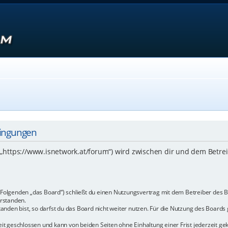
dingungen
 („https://www.isnetwork.at/forum“) wird zwischen dir und dem Betre
m Folgenden „das Board“) schließt du einen Nutzungsvertrag mit dem Betreiber des B
rstanden.
den bist, so darfst du das Board nicht weiter nutzen. Für die Nutzung des Boards ge
t geschlossen und kann von beiden Seiten ohne Einhaltung einer Frist jederzeit ge