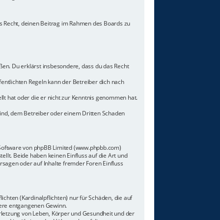
hes Recht, deinen Beitrag im Rahmen des Boards zu
toßen. Du erklärst insbesondere, dass du das Recht
ntlichten Regeln kann der Betreiber dich nach
llt hat oder die er nicht zur Kenntnis genommen hat.
sind, dem Betreiber oder einem Dritten Schaden
n-Software von phpBB Limited (www.phpbb.com)
lt. Beide haben keinen Einfluss auf die Art und
sagen oder auf Inhalte fremder Foren Einfluss
chten (Kardinalpflichten) nur für Schäden, die auf
ndere entgangenen Gewinn.
rletzung von Leben, Körper und Gesundheit und der