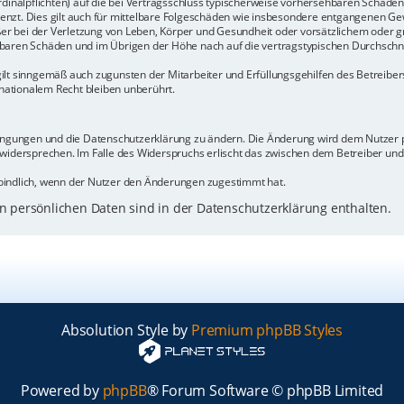
rdinalpflichten) auf die bei Vertragsschluss typischerweise vorhersehbaren Schäde
enzt. Dies gilt auch für mittelbare Folgeschäden wie insbesondere entgangenen Ge
 bei der Verletzung von Leben, Körper und Gesundheit oder vorsätzlichem oder gr
baren Schäden und im Übrigen der Höhe nach auf die vertragstypischen Durchschnit
ilt sinngemäß auch zugunsten der Mitarbeiter und Erfüllungsgehilfen des Betreiber
ationalem Recht bleiben unberührt.
dingungen und die Datenschutzerklärung zu ändern. Die Änderung wird dem Nutzer pe
 widersprechen. Im Falle des Widerspruchs erlischt das zwischen dem Betreiber un
bindlich, wenn der Nutzer den Änderungen zugestimmt hat.
 persönlichen Daten sind in der Datenschutzerklärung enthalten.
Absolution Style by
Premium phpBB Styles
Powered by
phpBB
® Forum Software © phpBB Limited