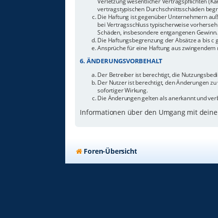
Verletzung wesentlicher Vertragspflichten (Ka
vertragstypischen Durchschnittsschäden begr
Die Haftung ist gegenüber Unternehmern außer
bei Vertragsschluss typischerweise vorherseh
Schäden, insbesondere entgangenen Gewinn.
Die Haftungsbegrenzung der Absätze a bis c g
Ansprüche für eine Haftung aus zwingendem n
6. ÄNDERUNGSVORBEHALT
Der Betreiber ist berechtigt, die Nutzungsbe
Der Nutzer ist berechtigt, den Änderungen zu
sofortiger Wirkung.
Die Änderungen gelten als anerkannt und ver
Informationen über den Umgang mit deinen
Foren-Übersicht