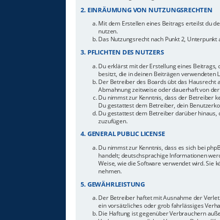
2. EINRÄUMUNG VON NUTZUNGSRECHTEN
Mit dem Erstellen eines Beitrags erteilst du 
nutzen.
Das Nutzungsrecht nach Punkt 2, Unterpunkt 
3. PFLICHTEN DES NUTZERS
Du erklärst mit der Erstellung eines Beitrags,
besitzt, die in deinen Beiträgen verwendeten 
Der Betreiber des Boards übt das Hausrecht 
Abmahnung zeitweise oder dauerhaft von der 
Du nimmst zur Kenntnis, dass der Betreiber ke
Du gestattest dem Betreiber, dein Benutzerkon
Du gestattest dem Betreiber darüber hinaus, 
zuzufügen.
4. GENERAL PUBLIC LICENSE
Du nimmst zur Kenntnis, dass es sich bei php
handelt; deutschsprachige Informationen werd
Weise, wie die Software verwendet wird. Sie 
nehmen.
5. GEWÄHRLEISTUNG
Der Betreiber haftet mit Ausnahme der Verletz
ein vorsätzliches oder grob fahrlässiges Ver
Die Haftung ist gegenüber Verbrauchern auße