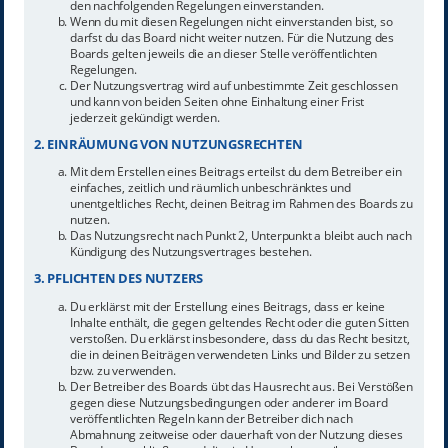
den nachfolgenden Regelungen einverstanden.
Wenn du mit diesen Regelungen nicht einverstanden bist, so
darfst du das Board nicht weiter nutzen. Für die Nutzung des
Boards gelten jeweils die an dieser Stelle veröffentlichten
Regelungen.
Der Nutzungsvertrag wird auf unbestimmte Zeit geschlossen
und kann von beiden Seiten ohne Einhaltung einer Frist
jederzeit gekündigt werden.
2. EINRÄUMUNG VON NUTZUNGSRECHTEN
Mit dem Erstellen eines Beitrags erteilst du dem Betreiber ein
einfaches, zeitlich und räumlich unbeschränktes und
unentgeltliches Recht, deinen Beitrag im Rahmen des Boards zu
nutzen.
Das Nutzungsrecht nach Punkt 2, Unterpunkt a bleibt auch nach
Kündigung des Nutzungsvertrages bestehen.
3. PFLICHTEN DES NUTZERS
Du erklärst mit der Erstellung eines Beitrags, dass er keine
Inhalte enthält, die gegen geltendes Recht oder die guten Sitten
verstoßen. Du erklärst insbesondere, dass du das Recht besitzt,
die in deinen Beiträgen verwendeten Links und Bilder zu setzen
bzw. zu verwenden.
Der Betreiber des Boards übt das Hausrecht aus. Bei Verstößen
gegen diese Nutzungsbedingungen oder anderer im Board
veröffentlichten Regeln kann der Betreiber dich nach
Abmahnung zeitweise oder dauerhaft von der Nutzung dieses