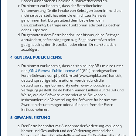
Boards ausschließen und dir ein Hausverbot erteilen.
Du nimmst zur Kenntnis, dass der Betreiber keine
Verantwortung für die Inhalte von Beiträgen übernimmt, die er
nicht selbst erstellt hat oder die er nicht zur Kenntnis
genommen hat. Du gestattest dem Betreiber, dein
Benutzerkonto, Beiträge und Funktionen jederzeit zu löschen
oder zu sperren.
Du gestattest dem Betreiber darüber hinaus, deine Beiträge
abzuändern, sofern sie gegen o. g. Regeln verstoßen oder
geeignet sind, dem Betreiber oder einem Dritten Schaden
zuzufügen.
4. GENERAL PUBLIC LICENSE
Du nimmst zur Kenntnis, dass es sich bei phpBB um eine unter
der „
GNU General Public License v2
“ (GPL) bereitgestellten
Foren-Software von phpBB Limited (www.phpbb.com) handelt;
deutschsprachige Informationen werden durch die
deutschsprachige Community unter www.phpbb.de zur
Verfügung gestellt. Beide haben keinen Einfluss auf die Art und
Weise, wie die Software verwendet wird. Sie können
insbesondere die Verwendung der Software für bestimmte
Zwecke nicht untersagen oder auf Inhalte fremder Foren
Einfluss nehmen.
5. GEWÄHRLEISTUNG
Der Betreiber haftet mit Ausnahme der Verletzung von Leben,
Körper und Gesundheit und der Verletzung wesentlicher
Vertragspflichten (Kardinalpflichten) nur für Schäden, die auf ein