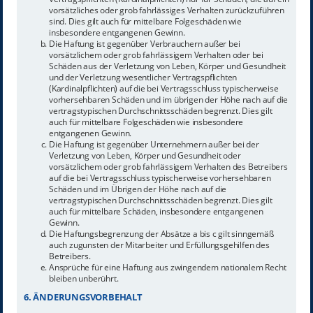
vorsätzliches oder grob fahrlässiges Verhalten zurückzuführen
sind. Dies gilt auch für mittelbare Folgeschäden wie
insbesondere entgangenen Gewinn.
Die Haftung ist gegenüber Verbrauchern außer bei
vorsätzlichem oder grob fahrlässigem Verhalten oder bei
Schäden aus der Verletzung von Leben, Körper und Gesundheit
und der Verletzung wesentlicher Vertragspflichten
(Kardinalpflichten) auf die bei Vertragsschluss typischerweise
vorhersehbaren Schäden und im übrigen der Höhe nach auf die
vertragstypischen Durchschnittsschäden begrenzt. Dies gilt
auch für mittelbare Folgeschäden wie insbesondere
entgangenen Gewinn.
Die Haftung ist gegenüber Unternehmern außer bei der
Verletzung von Leben, Körper und Gesundheit oder
vorsätzlichem oder grob fahrlässigem Verhalten des Betreibers
auf die bei Vertragsschluss typischerweise vorhersehbaren
Schäden und im Übrigen der Höhe nach auf die
vertragstypischen Durchschnittsschäden begrenzt. Dies gilt
auch für mittelbare Schäden, insbesondere entgangenen
Gewinn.
Die Haftungsbegrenzung der Absätze a bis c gilt sinngemäß
auch zugunsten der Mitarbeiter und Erfüllungsgehilfen des
Betreibers.
Ansprüche für eine Haftung aus zwingendem nationalem Recht
bleiben unberührt.
6. ÄNDERUNGSVORBEHALT