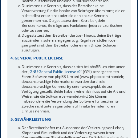
Boards ausschließen und dir ein Hausverbot erteilen.
Du nimmst zur Kenntnis, dass der Betreiber keine
Verantwortung für die Inhalte von Beiträgen übernimmt, die er
nicht selbst erstellt hat oder die er nicht zur Kenntnis
genommen hat. Du gestattest dem Betreiber, dein
Benutzerkonto, Beiträge und Funktionen jederzeit zu löschen
oder zu sperren.
Du gestattest dem Betreiber darüber hinaus, deine Beiträge
abzuändern, sofern sie gegen o. g. Regeln verstoßen oder
geeignet sind, dem Betreiber oder einem Dritten Schaden
zuzufügen.
4. GENERAL PUBLIC LICENSE
Du nimmst zur Kenntnis, dass es sich bei phpBB um eine unter
der „
GNU General Public License v2
“ (GPL) bereitgestellten
Foren-Software von phpBB Limited (www.phpbb.com) handelt;
deutschsprachige Informationen werden durch die
deutschsprachige Community unter www.phpbb.de zur
Verfügung gestellt. Beide haben keinen Einfluss auf die Art und
Weise, wie die Software verwendet wird. Sie können
insbesondere die Verwendung der Software für bestimmte
Zwecke nicht untersagen oder auf Inhalte fremder Foren
Einfluss nehmen.
5. GEWÄHRLEISTUNG
Der Betreiber haftet mit Ausnahme der Verletzung von Leben,
Körper und Gesundheit und der Verletzung wesentlicher
Vertragspflichten (Kardinalpflichten) nur für Schäden, die auf ein