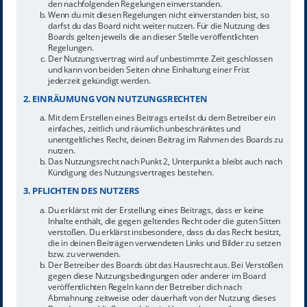
den nachfolgenden Regelungen einverstanden.
Wenn du mit diesen Regelungen nicht einverstanden bist, so
darfst du das Board nicht weiter nutzen. Für die Nutzung des
Boards gelten jeweils die an dieser Stelle veröffentlichten
Regelungen.
Der Nutzungsvertrag wird auf unbestimmte Zeit geschlossen
und kann von beiden Seiten ohne Einhaltung einer Frist
jederzeit gekündigt werden.
2. EINRÄUMUNG VON NUTZUNGSRECHTEN
Mit dem Erstellen eines Beitrags erteilst du dem Betreiber ein
einfaches, zeitlich und räumlich unbeschränktes und
unentgeltliches Recht, deinen Beitrag im Rahmen des Boards zu
nutzen.
Das Nutzungsrecht nach Punkt 2, Unterpunkt a bleibt auch nach
Kündigung des Nutzungsvertrages bestehen.
3. PFLICHTEN DES NUTZERS
Du erklärst mit der Erstellung eines Beitrags, dass er keine
Inhalte enthält, die gegen geltendes Recht oder die guten Sitten
verstoßen. Du erklärst insbesondere, dass du das Recht besitzt,
die in deinen Beiträgen verwendeten Links und Bilder zu setzen
bzw. zu verwenden.
Der Betreiber des Boards übt das Hausrecht aus. Bei Verstößen
gegen diese Nutzungsbedingungen oder anderer im Board
veröffentlichten Regeln kann der Betreiber dich nach
Abmahnung zeitweise oder dauerhaft von der Nutzung dieses