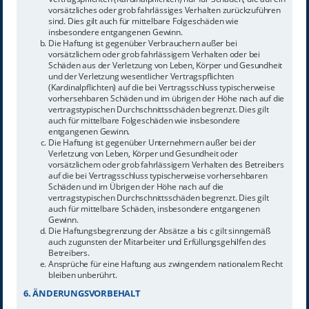
vorsätzliches oder grob fahrlässiges Verhalten zurückzuführen
sind. Dies gilt auch für mittelbare Folgeschäden wie
insbesondere entgangenen Gewinn.
Die Haftung ist gegenüber Verbrauchern außer bei
vorsätzlichem oder grob fahrlässigem Verhalten oder bei
Schäden aus der Verletzung von Leben, Körper und Gesundheit
und der Verletzung wesentlicher Vertragspflichten
(Kardinalpflichten) auf die bei Vertragsschluss typischerweise
vorhersehbaren Schäden und im übrigen der Höhe nach auf die
vertragstypischen Durchschnittsschäden begrenzt. Dies gilt
auch für mittelbare Folgeschäden wie insbesondere
entgangenen Gewinn.
Die Haftung ist gegenüber Unternehmern außer bei der
Verletzung von Leben, Körper und Gesundheit oder
vorsätzlichem oder grob fahrlässigem Verhalten des Betreibers
auf die bei Vertragsschluss typischerweise vorhersehbaren
Schäden und im Übrigen der Höhe nach auf die
vertragstypischen Durchschnittsschäden begrenzt. Dies gilt
auch für mittelbare Schäden, insbesondere entgangenen
Gewinn.
Die Haftungsbegrenzung der Absätze a bis c gilt sinngemäß
auch zugunsten der Mitarbeiter und Erfüllungsgehilfen des
Betreibers.
Ansprüche für eine Haftung aus zwingendem nationalem Recht
bleiben unberührt.
6. ÄNDERUNGSVORBEHALT