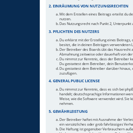
2. EINRÄUMUNG VON NUTZUNGSRECHTEN
Mit dem Erstellen eines Beitrags erteilst du 
nutzen.
Das Nutzungsrecht nach Punkt 2, Unterpunkt 
3. PFLICHTEN DES NUTZERS
Du erklärst mit der Erstellung eines Beitrags,
besitzt, die in deinen Beiträgen verwendeten 
Der Betreiber des Boards übt das Hausrecht 
Abmahnung zeitweise oder dauerhaft von der 
Du nimmst zur Kenntnis, dass der Betreiber ke
Du gestattest dem Betreiber, dein Benutzerkon
Du gestattest dem Betreiber darüber hinaus, 
zuzufügen.
4. GENERAL PUBLIC LICENSE
Du nimmst zur Kenntnis, dass es sich bei php
handelt; deutschsprachige Informationen werd
Weise, wie die Software verwendet wird. Sie 
nehmen.
5. GEWÄHRLEISTUNG
Der Betreiber haftet mit Ausnahme der Verletz
ein vorsätzliches oder grob fahrlässiges Ver
Die Haftung ist gegenüber Verbrauchern auße