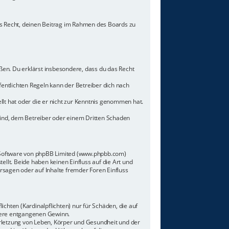
hes Recht, deinen Beitrag im Rahmen des Boards zu
toßen. Du erklärst insbesondere, dass du das Recht
ntlichten Regeln kann der Betreiber dich nach
llt hat oder die er nicht zur Kenntnis genommen hat.
sind, dem Betreiber oder einem Dritten Schaden
n-Software von phpBB Limited (www.phpbb.com)
lt. Beide haben keinen Einfluss auf die Art und
sagen oder auf Inhalte fremder Foren Einfluss
chten (Kardinalpflichten) nur für Schäden, die auf
ndere entgangenen Gewinn.
rletzung von Leben, Körper und Gesundheit und der