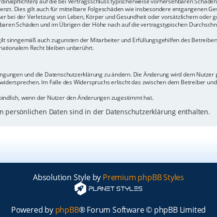
rdinalpflichten) auf die bei Vertragsschluss typischerweise vorhersehbaren Schäde
enzt. Dies gilt auch für mittelbare Folgeschäden wie insbesondere entgangenen Ge
 bei der Verletzung von Leben, Körper und Gesundheit oder vorsätzlichem oder gr
baren Schäden und im Übrigen der Höhe nach auf die vertragstypischen Durchschnit
ilt sinngemäß auch zugunsten der Mitarbeiter und Erfüllungsgehilfen des Betreiber
ationalem Recht bleiben unberührt.
dingungen und die Datenschutzerklärung zu ändern. Die Änderung wird dem Nutzer pe
 widersprechen. Im Falle des Widerspruchs erlischt das zwischen dem Betreiber un
bindlich, wenn der Nutzer den Änderungen zugestimmt hat.
 persönlichen Daten sind in der Datenschutzerklärung enthalten.
Absolution Style by
Premium phpBB Styles
Powered by
phpBB
® Forum Software © phpBB Limited