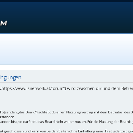
dingungen
 („https://www.isnetwork.at/forum“) wird zwischen dir und dem Betre
m Folgenden „das Board“) schließt du einen Nutzungsvertrag mit dem Betreiber des B
rstanden.
den bist, so darfst du das Board nicht weiter nutzen. Für die Nutzung des Boards ge
t geschlossen und kann von beiden Seiten ohne Einhaltung einer Frist jederzeit ge