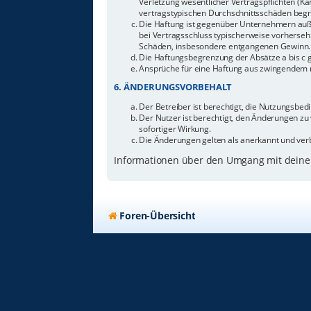
Verletzung wesentlicher Vertragspflichten (Ka
vertragstypischen Durchschnittsschäden begr
Die Haftung ist gegenüber Unternehmern außer
bei Vertragsschluss typischerweise vorherseh
Schäden, insbesondere entgangenen Gewinn.
Die Haftungsbegrenzung der Absätze a bis c g
Ansprüche für eine Haftung aus zwingendem n
6. ÄNDERUNGSVORBEHALT
Der Betreiber ist berechtigt, die Nutzungsbe
Der Nutzer ist berechtigt, den Änderungen zu
sofortiger Wirkung.
Die Änderungen gelten als anerkannt und ver
Informationen über den Umgang mit deinen
Foren-Übersicht