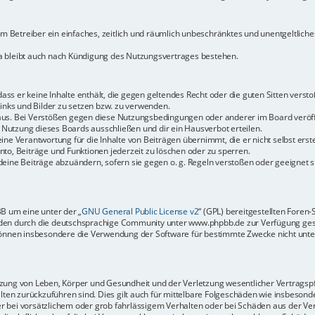
dem Betreiber ein einfaches, zeitlich und räumlich unbeschränktes und unentgeltlic
a bleibt auch nach Kündigung des Nutzungsvertrages bestehen.
 dass er keine Inhalte enthält, die gegen geltendes Recht oder die guten Sitten vers
Links und Bilder zu setzen bzw. zu verwenden.
aus. Bei Verstößen gegen diese Nutzungsbedingungen oder anderer im Board veröffe
Nutzung dieses Boards ausschließen und dir ein Hausverbot erteilen.
ine Verantwortung für die Inhalte von Beiträgen übernimmt, die er nicht selbst erste
to, Beiträge und Funktionen jederzeit zu löschen oder zu sperren.
deine Beiträge abzuändern, sofern sie gegen o. g. Regeln verstoßen oder geeignet 
BB um eine unter der „
GNU General Public License v2
“ (GPL) bereitgestellten Fore
en durch die deutschsprachige Community unter www.phpbb.de zur Verfügung gestel
können insbesondere die Verwendung der Software für bestimmte Zwecke nicht unter
ung von Leben, Körper und Gesundheit und der Verletzung wesentlicher Vertragspfli
halten zurückzuführen sind. Dies gilt auch für mittelbare Folgeschäden wie insbeso
r bei vorsätzlichem oder grob fahrlässigem Verhalten oder bei Schäden aus der Ve