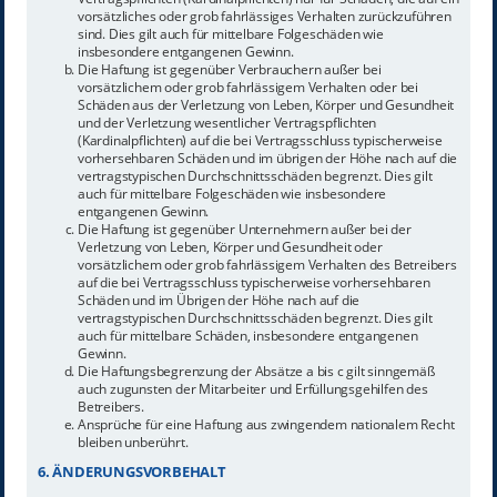
vorsätzliches oder grob fahrlässiges Verhalten zurückzuführen
sind. Dies gilt auch für mittelbare Folgeschäden wie
insbesondere entgangenen Gewinn.
Die Haftung ist gegenüber Verbrauchern außer bei
vorsätzlichem oder grob fahrlässigem Verhalten oder bei
Schäden aus der Verletzung von Leben, Körper und Gesundheit
und der Verletzung wesentlicher Vertragspflichten
(Kardinalpflichten) auf die bei Vertragsschluss typischerweise
vorhersehbaren Schäden und im übrigen der Höhe nach auf die
vertragstypischen Durchschnittsschäden begrenzt. Dies gilt
auch für mittelbare Folgeschäden wie insbesondere
entgangenen Gewinn.
Die Haftung ist gegenüber Unternehmern außer bei der
Verletzung von Leben, Körper und Gesundheit oder
vorsätzlichem oder grob fahrlässigem Verhalten des Betreibers
auf die bei Vertragsschluss typischerweise vorhersehbaren
Schäden und im Übrigen der Höhe nach auf die
vertragstypischen Durchschnittsschäden begrenzt. Dies gilt
auch für mittelbare Schäden, insbesondere entgangenen
Gewinn.
Die Haftungsbegrenzung der Absätze a bis c gilt sinngemäß
auch zugunsten der Mitarbeiter und Erfüllungsgehilfen des
Betreibers.
Ansprüche für eine Haftung aus zwingendem nationalem Recht
bleiben unberührt.
6. ÄNDERUNGSVORBEHALT