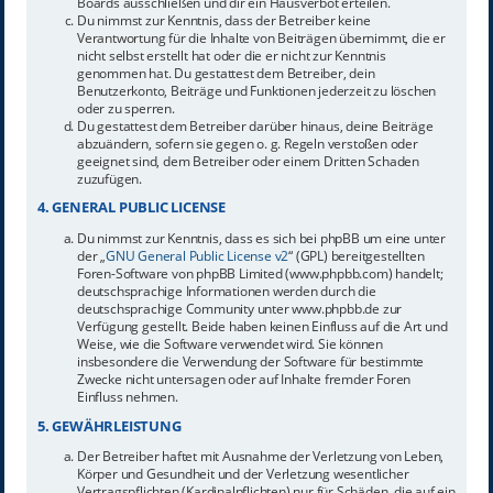
Boards ausschließen und dir ein Hausverbot erteilen.
Du nimmst zur Kenntnis, dass der Betreiber keine
Verantwortung für die Inhalte von Beiträgen übernimmt, die er
nicht selbst erstellt hat oder die er nicht zur Kenntnis
genommen hat. Du gestattest dem Betreiber, dein
Benutzerkonto, Beiträge und Funktionen jederzeit zu löschen
oder zu sperren.
Du gestattest dem Betreiber darüber hinaus, deine Beiträge
abzuändern, sofern sie gegen o. g. Regeln verstoßen oder
geeignet sind, dem Betreiber oder einem Dritten Schaden
zuzufügen.
4. GENERAL PUBLIC LICENSE
Du nimmst zur Kenntnis, dass es sich bei phpBB um eine unter
der „
GNU General Public License v2
“ (GPL) bereitgestellten
Foren-Software von phpBB Limited (www.phpbb.com) handelt;
deutschsprachige Informationen werden durch die
deutschsprachige Community unter www.phpbb.de zur
Verfügung gestellt. Beide haben keinen Einfluss auf die Art und
Weise, wie die Software verwendet wird. Sie können
insbesondere die Verwendung der Software für bestimmte
Zwecke nicht untersagen oder auf Inhalte fremder Foren
Einfluss nehmen.
5. GEWÄHRLEISTUNG
Der Betreiber haftet mit Ausnahme der Verletzung von Leben,
Körper und Gesundheit und der Verletzung wesentlicher
Vertragspflichten (Kardinalpflichten) nur für Schäden, die auf ein