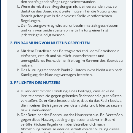
den nachfolgenden Regelungen einverstanden.
Wenn du mit diesen Regelungen nicht einverstanden bist, so
darfst du das Board nicht weiter nutzen. Für die Nutzung des
Boards gelten jeweils die an dieser Stelle veröffentlichten
Regelungen.
Der Nutzungsvertrag wird auf unbestimmte Zeit geschlossen
und kann von beiden Seiten ohne Einhaltung einer Frist
jederzeit gekündigt werden.
2. EINRÄUMUNG VON NUTZUNGSRECHTEN
Mit dem Erstellen eines Beitrags erteilst du dem Betreiber ein
einfaches, zeitlich und räumlich unbeschränktes und
unentgeltliches Recht, deinen Beitrag im Rahmen des Boards zu
nutzen.
Das Nutzungsrecht nach Punkt 2, Unterpunkt a bleibt auch nach
Kündigung des Nutzungsvertrages bestehen.
3. PFLICHTEN DES NUTZERS
Du erklärst mit der Erstellung eines Beitrags, dass er keine
Inhalte enthält, die gegen geltendes Recht oder die guten Sitten
verstoßen. Du erklärst insbesondere, dass du das Recht besitzt,
die in deinen Beiträgen verwendeten Links und Bilder zu setzen
bzw. zu verwenden.
Der Betreiber des Boards übt das Hausrecht aus. Bei Verstößen
gegen diese Nutzungsbedingungen oder anderer im Board
veröffentlichten Regeln kann der Betreiber dich nach
Abmahnung zeitweise oder dauerhaft von der Nutzung dieses