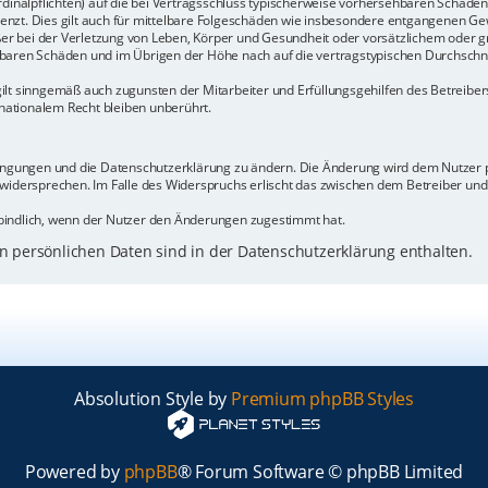
rdinalpflichten) auf die bei Vertragsschluss typischerweise vorhersehbaren Schäde
enzt. Dies gilt auch für mittelbare Folgeschäden wie insbesondere entgangenen Ge
 bei der Verletzung von Leben, Körper und Gesundheit oder vorsätzlichem oder gr
baren Schäden und im Übrigen der Höhe nach auf die vertragstypischen Durchschnit
ilt sinngemäß auch zugunsten der Mitarbeiter und Erfüllungsgehilfen des Betreiber
ationalem Recht bleiben unberührt.
dingungen und die Datenschutzerklärung zu ändern. Die Änderung wird dem Nutzer pe
 widersprechen. Im Falle des Widerspruchs erlischt das zwischen dem Betreiber un
bindlich, wenn der Nutzer den Änderungen zugestimmt hat.
 persönlichen Daten sind in der Datenschutzerklärung enthalten.
Absolution Style by
Premium phpBB Styles
Powered by
phpBB
® Forum Software © phpBB Limited