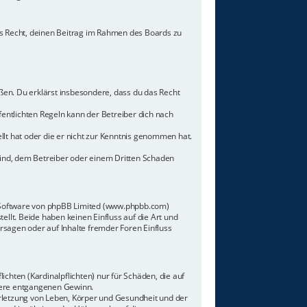
hes Recht, deinen Beitrag im Rahmen des Boards zu
toßen. Du erklärst insbesondere, dass du das Recht
ntlichten Regeln kann der Betreiber dich nach
llt hat oder die er nicht zur Kenntnis genommen hat.
sind, dem Betreiber oder einem Dritten Schaden
n-Software von phpBB Limited (www.phpbb.com)
lt. Beide haben keinen Einfluss auf die Art und
sagen oder auf Inhalte fremder Foren Einfluss
chten (Kardinalpflichten) nur für Schäden, die auf
ndere entgangenen Gewinn.
rletzung von Leben, Körper und Gesundheit und der