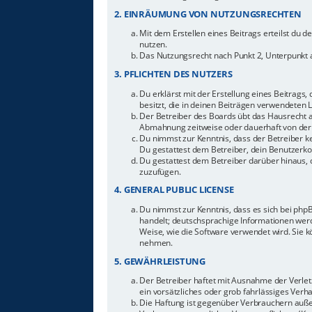
2. EINRÄUMUNG VON NUTZUNGSRECHTEN
Mit dem Erstellen eines Beitrags erteilst du 
nutzen.
Das Nutzungsrecht nach Punkt 2, Unterpunkt 
3. PFLICHTEN DES NUTZERS
Du erklärst mit der Erstellung eines Beitrags,
besitzt, die in deinen Beiträgen verwendeten 
Der Betreiber des Boards übt das Hausrecht 
Abmahnung zeitweise oder dauerhaft von der 
Du nimmst zur Kenntnis, dass der Betreiber ke
Du gestattest dem Betreiber, dein Benutzerkon
Du gestattest dem Betreiber darüber hinaus, 
zuzufügen.
4. GENERAL PUBLIC LICENSE
Du nimmst zur Kenntnis, dass es sich bei php
handelt; deutschsprachige Informationen werd
Weise, wie die Software verwendet wird. Sie 
nehmen.
5. GEWÄHRLEISTUNG
Der Betreiber haftet mit Ausnahme der Verletz
ein vorsätzliches oder grob fahrlässiges Ver
Die Haftung ist gegenüber Verbrauchern auße