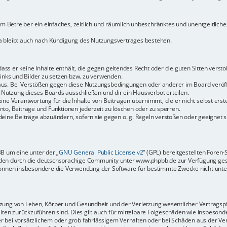
dem Betreiber ein einfaches, zeitlich und räumlich unbeschränktes und unentgeltlic
a bleibt auch nach Kündigung des Nutzungsvertrages bestehen.
 dass er keine Inhalte enthält, die gegen geltendes Recht oder die guten Sitten vers
Links und Bilder zu setzen bzw. zu verwenden.
aus. Bei Verstößen gegen diese Nutzungsbedingungen oder anderer im Board veröffe
Nutzung dieses Boards ausschließen und dir ein Hausverbot erteilen.
ine Verantwortung für die Inhalte von Beiträgen übernimmt, die er nicht selbst erste
to, Beiträge und Funktionen jederzeit zu löschen oder zu sperren.
deine Beiträge abzuändern, sofern sie gegen o. g. Regeln verstoßen oder geeignet 
BB um eine unter der „
GNU General Public License v2
“ (GPL) bereitgestellten Fore
en durch die deutschsprachige Community unter www.phpbb.de zur Verfügung gestel
können insbesondere die Verwendung der Software für bestimmte Zwecke nicht unter
ung von Leben, Körper und Gesundheit und der Verletzung wesentlicher Vertragspfli
halten zurückzuführen sind. Dies gilt auch für mittelbare Folgeschäden wie insbeso
r bei vorsätzlichem oder grob fahrlässigem Verhalten oder bei Schäden aus der Ve