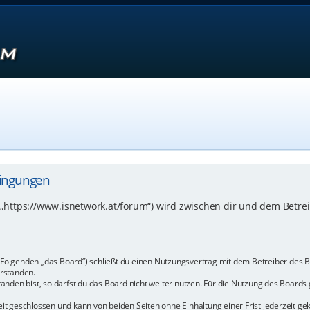
dingungen
 („https://www.isnetwork.at/forum“) wird zwischen dir und dem Betre
m Folgenden „das Board“) schließt du einen Nutzungsvertrag mit dem Betreiber des B
rstanden.
den bist, so darfst du das Board nicht weiter nutzen. Für die Nutzung des Boards ge
t geschlossen und kann von beiden Seiten ohne Einhaltung einer Frist jederzeit ge