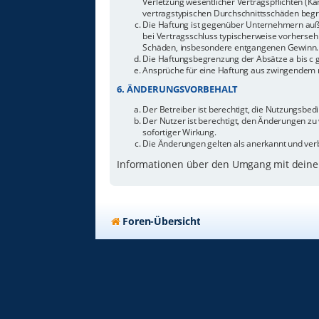
Verletzung wesentlicher Vertragspflichten (Ka
vertragstypischen Durchschnittsschäden begr
Die Haftung ist gegenüber Unternehmern außer
bei Vertragsschluss typischerweise vorherseh
Schäden, insbesondere entgangenen Gewinn.
Die Haftungsbegrenzung der Absätze a bis c g
Ansprüche für eine Haftung aus zwingendem n
6. ÄNDERUNGSVORBEHALT
Der Betreiber ist berechtigt, die Nutzungsbe
Der Nutzer ist berechtigt, den Änderungen zu
sofortiger Wirkung.
Die Änderungen gelten als anerkannt und ver
Informationen über den Umgang mit deinen
Foren-Übersicht