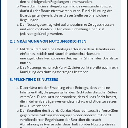
den nachfolgenden Regelungen einverstanden.
Wenn du mit diesen Regelungen nicht einverstanden bist, so
darfst du das Board nicht weiter nutzen. Für die Nutzung des
Boards gelten jeweils die an dieser Stelle veröffentlichten
Regelungen.
Der Nutzungsvertrag wird auf unbestimmte Zeit geschlossen
und kann von beiden Seiten ohne Einhaltung einer Frist
jederzeit gekündigt werden.
2. EINRÄUMUNG VON NUTZUNGSRECHTEN
Mit dem Erstellen eines Beitrags erteilst du dem Betreiber ein
einfaches, zeitlich und räumlich unbeschränktes und
unentgeltliches Recht, deinen Beitrag im Rahmen des Boards zu
nutzen.
Das Nutzungsrecht nach Punkt 2, Unterpunkt a bleibt auch nach
Kündigung des Nutzungsvertrages bestehen.
3. PFLICHTEN DES NUTZERS
Du erklärst mit der Erstellung eines Beitrags, dass er keine
Inhalte enthält, die gegen geltendes Recht oder die guten Sitten
verstoßen. Du erklärst insbesondere, dass du das Recht besitzt,
die in deinen Beiträgen verwendeten Links und Bilder zu setzen
bzw. zu verwenden.
Der Betreiber des Boards übt das Hausrecht aus. Bei Verstößen
gegen diese Nutzungsbedingungen oder anderer im Board
veröffentlichten Regeln kann der Betreiber dich nach
Abmahnung zeitweise oder dauerhaft von der Nutzung dieses