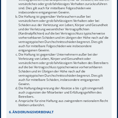
vorsätzliches oder grob fahrlässiges Verhalten zurückzuführen
sind. Dies gilt auch für mittelbare Folgeschäden wie
insbesondere entgangenen Gewinn.
Die Haftung ist gegenüber Verbrauchern außer bei
vorsätzlichem oder grob fahrlässigem Verhalten oder bei
Schäden aus der Verletzung von Leben, Körper und Gesundheit
und der Verletzung wesentlicher Vertragspflichten
(Kardinalpflichten) auf die bei Vertragsschluss typischerweise
vorhersehbaren Schäden und im übrigen der Höhe nach auf die
vertragstypischen Durchschnittsschäden begrenzt. Dies gilt
auch für mittelbare Folgeschäden wie insbesondere
entgangenen Gewinn.
Die Haftung ist gegenüber Unternehmern außer bei der
Verletzung von Leben, Körper und Gesundheit oder
vorsätzlichem oder grob fahrlässigem Verhalten des Betreibers
auf die bei Vertragsschluss typischerweise vorhersehbaren
Schäden und im Übrigen der Höhe nach auf die
vertragstypischen Durchschnittsschäden begrenzt. Dies gilt
auch für mittelbare Schäden, insbesondere entgangenen
Gewinn.
Die Haftungsbegrenzung der Absätze a bis c gilt sinngemäß
auch zugunsten der Mitarbeiter und Erfüllungsgehilfen des
Betreibers.
Ansprüche für eine Haftung aus zwingendem nationalem Recht
bleiben unberührt.
6. ÄNDERUNGSVORBEHALT