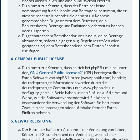
Boards ausschließen und dir ein Hausverbot erteilen.
Du nimmst zur Kenntnis, dass der Betreiber keine
Verantwortung für die Inhalte von Beiträgen übernimmt, die er
nicht selbst erstellt hat oder die er nicht zur Kenntnis
genommen hat. Du gestattest dem Betreiber, dein
Benutzerkonto, Beiträge und Funktionen jederzeit zu löschen
oder zu sperren.
Du gestattest dem Betreiber darüber hinaus, deine Beiträge
abzuändern, sofern sie gegen o. g. Regeln verstoßen oder
geeignet sind, dem Betreiber oder einem Dritten Schaden
zuzufügen.
4. GENERAL PUBLIC LICENSE
Du nimmst zur Kenntnis, dass es sich bei phpBB um eine unter
der „
GNU General Public License v2
“ (GPL) bereitgestellten
Foren-Software von phpBB Limited (www.phpbb.com) handelt;
deutschsprachige Informationen werden durch die
deutschsprachige Community unter www.phpbb.de zur
Verfügung gestellt. Beide haben keinen Einfluss auf die Art und
Weise, wie die Software verwendet wird. Sie können
insbesondere die Verwendung der Software für bestimmte
Zwecke nicht untersagen oder auf Inhalte fremder Foren
Einfluss nehmen.
5. GEWÄHRLEISTUNG
Der Betreiber haftet mit Ausnahme der Verletzung von Leben,
Körper und Gesundheit und der Verletzung wesentlicher
Vertragspflichten (Kardinalpflichten) nur für Schäden, die auf ein