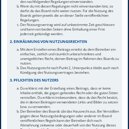
den nachfolgenden Regelungen einverstanden.
Wenn du mit diesen Regelungen nicht einverstanden bist, so
darfst du das Board nicht weiter nutzen. Für die Nutzung des
Boards gelten jeweils die an dieser Stelle veröffentlichten
Regelungen.
Der Nutzungsvertrag wird auf unbestimmte Zeit geschlossen
und kann von beiden Seiten ohne Einhaltung einer Frist
jederzeit gekündigt werden.
2. EINRÄUMUNG VON NUTZUNGSRECHTEN
Mit dem Erstellen eines Beitrags erteilst du dem Betreiber ein
einfaches, zeitlich und räumlich unbeschränktes und
unentgeltliches Recht, deinen Beitrag im Rahmen des Boards zu
nutzen.
Das Nutzungsrecht nach Punkt 2, Unterpunkt a bleibt auch nach
Kündigung des Nutzungsvertrages bestehen.
3. PFLICHTEN DES NUTZERS
Du erklärst mit der Erstellung eines Beitrags, dass er keine
Inhalte enthält, die gegen geltendes Recht oder die guten Sitten
verstoßen. Du erklärst insbesondere, dass du das Recht besitzt,
die in deinen Beiträgen verwendeten Links und Bilder zu setzen
bzw. zu verwenden.
Der Betreiber des Boards übt das Hausrecht aus. Bei Verstößen
gegen diese Nutzungsbedingungen oder anderer im Board
veröffentlichten Regeln kann der Betreiber dich nach
Abmahnung zeitweise oder dauerhaft von der Nutzung dieses