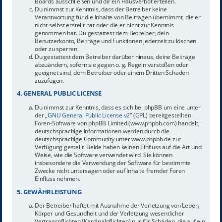
Boards ausschließen und dir ein Hausverbot erteilen.
Du nimmst zur Kenntnis, dass der Betreiber keine
Verantwortung für die Inhalte von Beiträgen übernimmt, die er
nicht selbst erstellt hat oder die er nicht zur Kenntnis
genommen hat. Du gestattest dem Betreiber, dein
Benutzerkonto, Beiträge und Funktionen jederzeit zu löschen
oder zu sperren.
Du gestattest dem Betreiber darüber hinaus, deine Beiträge
abzuändern, sofern sie gegen o. g. Regeln verstoßen oder
geeignet sind, dem Betreiber oder einem Dritten Schaden
zuzufügen.
4. GENERAL PUBLIC LICENSE
Du nimmst zur Kenntnis, dass es sich bei phpBB um eine unter
der „
GNU General Public License v2
“ (GPL) bereitgestellten
Foren-Software von phpBB Limited (www.phpbb.com) handelt;
deutschsprachige Informationen werden durch die
deutschsprachige Community unter www.phpbb.de zur
Verfügung gestellt. Beide haben keinen Einfluss auf die Art und
Weise, wie die Software verwendet wird. Sie können
insbesondere die Verwendung der Software für bestimmte
Zwecke nicht untersagen oder auf Inhalte fremder Foren
Einfluss nehmen.
5. GEWÄHRLEISTUNG
Der Betreiber haftet mit Ausnahme der Verletzung von Leben,
Körper und Gesundheit und der Verletzung wesentlicher
Vertragspflichten (Kardinalpflichten) nur für Schäden, die auf ein