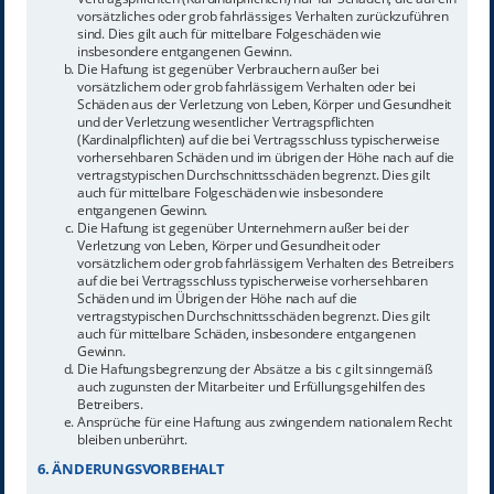
vorsätzliches oder grob fahrlässiges Verhalten zurückzuführen
sind. Dies gilt auch für mittelbare Folgeschäden wie
insbesondere entgangenen Gewinn.
Die Haftung ist gegenüber Verbrauchern außer bei
vorsätzlichem oder grob fahrlässigem Verhalten oder bei
Schäden aus der Verletzung von Leben, Körper und Gesundheit
und der Verletzung wesentlicher Vertragspflichten
(Kardinalpflichten) auf die bei Vertragsschluss typischerweise
vorhersehbaren Schäden und im übrigen der Höhe nach auf die
vertragstypischen Durchschnittsschäden begrenzt. Dies gilt
auch für mittelbare Folgeschäden wie insbesondere
entgangenen Gewinn.
Die Haftung ist gegenüber Unternehmern außer bei der
Verletzung von Leben, Körper und Gesundheit oder
vorsätzlichem oder grob fahrlässigem Verhalten des Betreibers
auf die bei Vertragsschluss typischerweise vorhersehbaren
Schäden und im Übrigen der Höhe nach auf die
vertragstypischen Durchschnittsschäden begrenzt. Dies gilt
auch für mittelbare Schäden, insbesondere entgangenen
Gewinn.
Die Haftungsbegrenzung der Absätze a bis c gilt sinngemäß
auch zugunsten der Mitarbeiter und Erfüllungsgehilfen des
Betreibers.
Ansprüche für eine Haftung aus zwingendem nationalem Recht
bleiben unberührt.
6. ÄNDERUNGSVORBEHALT