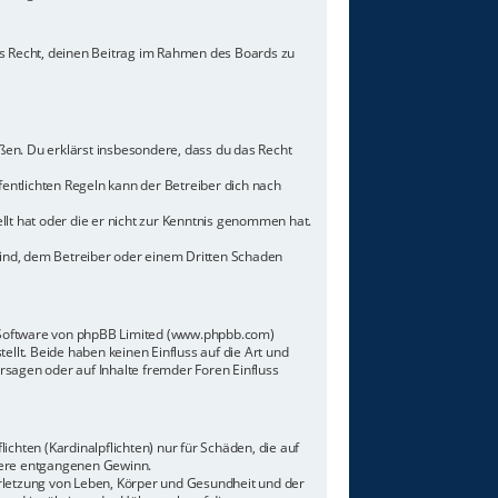
hes Recht, deinen Beitrag im Rahmen des Boards zu
toßen. Du erklärst insbesondere, dass du das Recht
ntlichten Regeln kann der Betreiber dich nach
llt hat oder die er nicht zur Kenntnis genommen hat.
sind, dem Betreiber oder einem Dritten Schaden
n-Software von phpBB Limited (www.phpbb.com)
lt. Beide haben keinen Einfluss auf die Art und
sagen oder auf Inhalte fremder Foren Einfluss
chten (Kardinalpflichten) nur für Schäden, die auf
ndere entgangenen Gewinn.
rletzung von Leben, Körper und Gesundheit und der