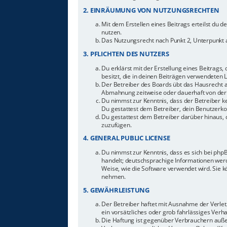
2. EINRÄUMUNG VON NUTZUNGSRECHTEN
Mit dem Erstellen eines Beitrags erteilst du 
nutzen.
Das Nutzungsrecht nach Punkt 2, Unterpunkt 
3. PFLICHTEN DES NUTZERS
Du erklärst mit der Erstellung eines Beitrags,
besitzt, die in deinen Beiträgen verwendeten 
Der Betreiber des Boards übt das Hausrecht 
Abmahnung zeitweise oder dauerhaft von der 
Du nimmst zur Kenntnis, dass der Betreiber ke
Du gestattest dem Betreiber, dein Benutzerkon
Du gestattest dem Betreiber darüber hinaus, 
zuzufügen.
4. GENERAL PUBLIC LICENSE
Du nimmst zur Kenntnis, dass es sich bei php
handelt; deutschsprachige Informationen werd
Weise, wie die Software verwendet wird. Sie 
nehmen.
5. GEWÄHRLEISTUNG
Der Betreiber haftet mit Ausnahme der Verletz
ein vorsätzliches oder grob fahrlässiges Ver
Die Haftung ist gegenüber Verbrauchern auße