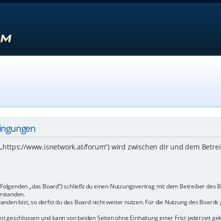
dingungen
 („https://www.isnetwork.at/forum“) wird zwischen dir und dem Betre
m Folgenden „das Board“) schließt du einen Nutzungsvertrag mit dem Betreiber des B
rstanden.
den bist, so darfst du das Board nicht weiter nutzen. Für die Nutzung des Boards ge
t geschlossen und kann von beiden Seiten ohne Einhaltung einer Frist jederzeit ge