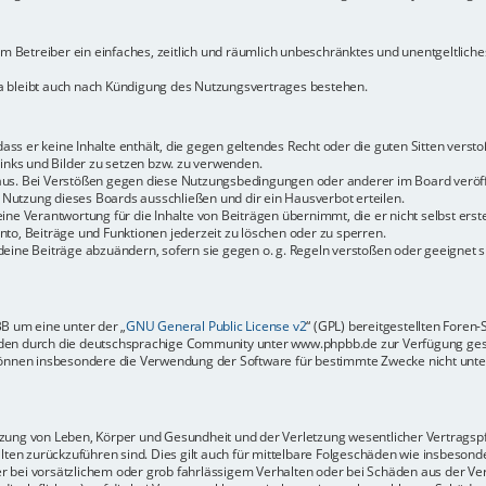
dem Betreiber ein einfaches, zeitlich und räumlich unbeschränktes und unentgeltlic
a bleibt auch nach Kündigung des Nutzungsvertrages bestehen.
 dass er keine Inhalte enthält, die gegen geltendes Recht oder die guten Sitten vers
Links und Bilder zu setzen bzw. zu verwenden.
aus. Bei Verstößen gegen diese Nutzungsbedingungen oder anderer im Board veröffe
Nutzung dieses Boards ausschließen und dir ein Hausverbot erteilen.
ine Verantwortung für die Inhalte von Beiträgen übernimmt, die er nicht selbst erste
to, Beiträge und Funktionen jederzeit zu löschen oder zu sperren.
deine Beiträge abzuändern, sofern sie gegen o. g. Regeln verstoßen oder geeignet 
BB um eine unter der „
GNU General Public License v2
“ (GPL) bereitgestellten Fore
en durch die deutschsprachige Community unter www.phpbb.de zur Verfügung gestel
können insbesondere die Verwendung der Software für bestimmte Zwecke nicht unter
ung von Leben, Körper und Gesundheit und der Verletzung wesentlicher Vertragspfli
halten zurückzuführen sind. Dies gilt auch für mittelbare Folgeschäden wie insbeso
r bei vorsätzlichem oder grob fahrlässigem Verhalten oder bei Schäden aus der Ve