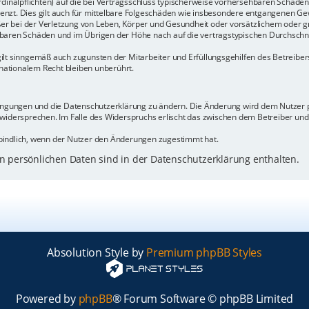
rdinalpflichten) auf die bei Vertragsschluss typischerweise vorhersehbaren Schäde
enzt. Dies gilt auch für mittelbare Folgeschäden wie insbesondere entgangenen Ge
 bei der Verletzung von Leben, Körper und Gesundheit oder vorsätzlichem oder gr
baren Schäden und im Übrigen der Höhe nach auf die vertragstypischen Durchschnit
ilt sinngemäß auch zugunsten der Mitarbeiter und Erfüllungsgehilfen des Betreiber
ationalem Recht bleiben unberührt.
dingungen und die Datenschutzerklärung zu ändern. Die Änderung wird dem Nutzer pe
 widersprechen. Im Falle des Widerspruchs erlischt das zwischen dem Betreiber un
bindlich, wenn der Nutzer den Änderungen zugestimmt hat.
 persönlichen Daten sind in der Datenschutzerklärung enthalten.
Absolution Style by
Premium phpBB Styles
Powered by
phpBB
® Forum Software © phpBB Limited