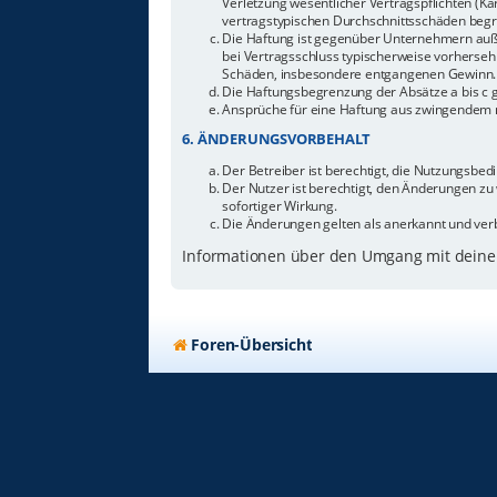
Verletzung wesentlicher Vertragspflichten (Ka
vertragstypischen Durchschnittsschäden begr
Die Haftung ist gegenüber Unternehmern außer
bei Vertragsschluss typischerweise vorherseh
Schäden, insbesondere entgangenen Gewinn.
Die Haftungsbegrenzung der Absätze a bis c g
Ansprüche für eine Haftung aus zwingendem n
6. ÄNDERUNGSVORBEHALT
Der Betreiber ist berechtigt, die Nutzungsbe
Der Nutzer ist berechtigt, den Änderungen zu
sofortiger Wirkung.
Die Änderungen gelten als anerkannt und ver
Informationen über den Umgang mit deinen
Foren-Übersicht