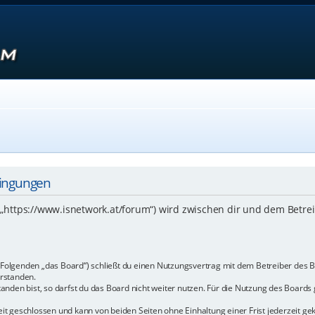
dingungen
 („https://www.isnetwork.at/forum“) wird zwischen dir und dem Betre
m Folgenden „das Board“) schließt du einen Nutzungsvertrag mit dem Betreiber des B
rstanden.
den bist, so darfst du das Board nicht weiter nutzen. Für die Nutzung des Boards ge
t geschlossen und kann von beiden Seiten ohne Einhaltung einer Frist jederzeit ge