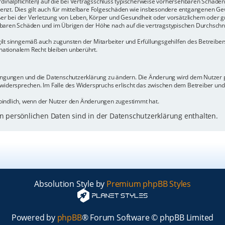
rdinalpflichten) auf die bei Vertragsschluss typischerweise vorhersehbaren Schäde
enzt. Dies gilt auch für mittelbare Folgeschäden wie insbesondere entgangenen Ge
 bei der Verletzung von Leben, Körper und Gesundheit oder vorsätzlichem oder gr
baren Schäden und im Übrigen der Höhe nach auf die vertragstypischen Durchschnit
ilt sinngemäß auch zugunsten der Mitarbeiter und Erfüllungsgehilfen des Betreiber
ationalem Recht bleiben unberührt.
dingungen und die Datenschutzerklärung zu ändern. Die Änderung wird dem Nutzer pe
 widersprechen. Im Falle des Widerspruchs erlischt das zwischen dem Betreiber un
bindlich, wenn der Nutzer den Änderungen zugestimmt hat.
 persönlichen Daten sind in der Datenschutzerklärung enthalten.
Absolution Style by
Premium phpBB Styles
Powered by
phpBB
® Forum Software © phpBB Limited