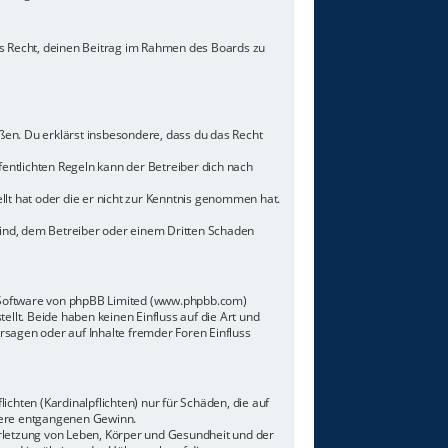
hes Recht, deinen Beitrag im Rahmen des Boards zu
toßen. Du erklärst insbesondere, dass du das Recht
ntlichten Regeln kann der Betreiber dich nach
llt hat oder die er nicht zur Kenntnis genommen hat.
sind, dem Betreiber oder einem Dritten Schaden
n-Software von phpBB Limited (www.phpbb.com)
lt. Beide haben keinen Einfluss auf die Art und
sagen oder auf Inhalte fremder Foren Einfluss
chten (Kardinalpflichten) nur für Schäden, die auf
ndere entgangenen Gewinn.
rletzung von Leben, Körper und Gesundheit und der