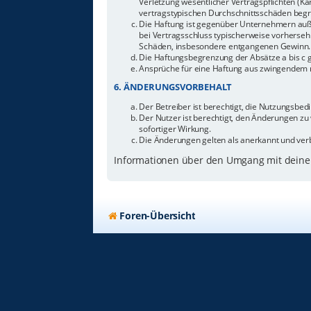
Verletzung wesentlicher Vertragspflichten (Ka
vertragstypischen Durchschnittsschäden begr
Die Haftung ist gegenüber Unternehmern außer
bei Vertragsschluss typischerweise vorherseh
Schäden, insbesondere entgangenen Gewinn.
Die Haftungsbegrenzung der Absätze a bis c g
Ansprüche für eine Haftung aus zwingendem n
6. ÄNDERUNGSVORBEHALT
Der Betreiber ist berechtigt, die Nutzungsbe
Der Nutzer ist berechtigt, den Änderungen zu
sofortiger Wirkung.
Die Änderungen gelten als anerkannt und ver
Informationen über den Umgang mit deinen
Foren-Übersicht