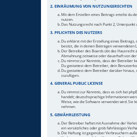
2. EINRÄUMUNG VON NUTZUNGSRECHTEN
Mit dem Erstellen eines Beitrags erteilst du 
nutzen.
Das Nutzungsrecht nach Punkt 2, Unterpunkt 
3. PFLICHTEN DES NUTZERS
Du erklärst mit der Erstellung eines Beitrags,
besitzt, die in deinen Beiträgen verwendeten 
Der Betreiber des Boards übt das Hausrecht 
Abmahnung zeitweise oder dauerhaft von der 
Du nimmst zur Kenntnis, dass der Betreiber ke
Du gestattest dem Betreiber, dein Benutzerkon
Du gestattest dem Betreiber darüber hinaus, 
zuzufügen.
4. GENERAL PUBLIC LICENSE
Du nimmst zur Kenntnis, dass es sich bei php
handelt; deutschsprachige Informationen werd
Weise, wie die Software verwendet wird. Sie 
nehmen.
5. GEWÄHRLEISTUNG
Der Betreiber haftet mit Ausnahme der Verletz
ein vorsätzliches oder grob fahrlässiges Ver
Die Haftung ist gegenüber Verbrauchern auße