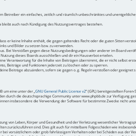
dem Betreiber ein einfaches, zeitlich und räumlich unbeschränktes und unentgeltlic
a bleibt auch nach Kündigung des Nutzungsvertrages bestehen.
 dass er keine Inhalte enthält, die gegen geltendes Recht oder die guten Sitten vers
Links und Bilder zu setzen bzw. zu verwenden.
aus. Bei Verstößen gegen diese Nutzungsbedingungen oder anderer im Board veröffe
Nutzung dieses Boards ausschließen und dir ein Hausverbot erteilen.
ine Verantwortung für die Inhalte von Beiträgen übernimmt, die er nicht selbst erste
to, Beiträge und Funktionen jederzeit zu löschen oder zu sperren.
deine Beiträge abzuändern, sofern sie gegen o. g. Regeln verstoßen oder geeignet 
BB um eine unter der „
GNU General Public License v2
“ (GPL) bereitgestellten Fore
en durch die deutschsprachige Community unter www.phpbb.de zur Verfügung gestel
können insbesondere die Verwendung der Software für bestimmte Zwecke nicht unter
ung von Leben, Körper und Gesundheit und der Verletzung wesentlicher Vertragspfli
halten zurückzuführen sind. Dies gilt auch für mittelbare Folgeschäden wie insbeso
r bei vorsätzlichem oder grob fahrlässigem Verhalten oder bei Schäden aus der Ve