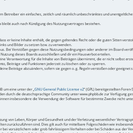
dem Betreiber ein einfaches, zeitlich und räumlich unbeschränktes und unentgeltlic
a bleibt auch nach Kündigung des Nutzungsvertrages bestehen.
 dass er keine Inhalte enthält, die gegen geltendes Recht oder die guten Sitten vers
Links und Bilder zu setzen bzw. zu verwenden.
aus. Bei Verstößen gegen diese Nutzungsbedingungen oder anderer im Board veröffe
Nutzung dieses Boards ausschließen und dir ein Hausverbot erteilen.
ine Verantwortung für die Inhalte von Beiträgen übernimmt, die er nicht selbst erste
to, Beiträge und Funktionen jederzeit zu löschen oder zu sperren.
deine Beiträge abzuändern, sofern sie gegen o. g. Regeln verstoßen oder geeignet 
BB um eine unter der „
GNU General Public License v2
“ (GPL) bereitgestellten Fore
en durch die deutschsprachige Community unter www.phpbb.de zur Verfügung gestel
können insbesondere die Verwendung der Software für bestimmte Zwecke nicht unter
ung von Leben, Körper und Gesundheit und der Verletzung wesentlicher Vertragspfli
halten zurückzuführen sind. Dies gilt auch für mittelbare Folgeschäden wie insbeso
r bei vorsätzlichem oder grob fahrlässigem Verhalten oder bei Schäden aus der Ve