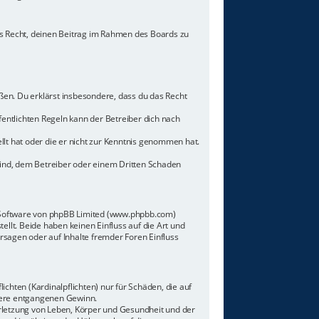
hes Recht, deinen Beitrag im Rahmen des Boards zu
toßen. Du erklärst insbesondere, dass du das Recht
ntlichten Regeln kann der Betreiber dich nach
llt hat oder die er nicht zur Kenntnis genommen hat.
sind, dem Betreiber oder einem Dritten Schaden
n-Software von phpBB Limited (www.phpbb.com)
lt. Beide haben keinen Einfluss auf die Art und
sagen oder auf Inhalte fremder Foren Einfluss
chten (Kardinalpflichten) nur für Schäden, die auf
ndere entgangenen Gewinn.
rletzung von Leben, Körper und Gesundheit und der