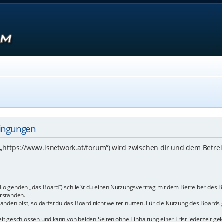
dingungen
 („https://www.isnetwork.at/forum“) wird zwischen dir und dem Betre
m Folgenden „das Board“) schließt du einen Nutzungsvertrag mit dem Betreiber des B
rstanden.
den bist, so darfst du das Board nicht weiter nutzen. Für die Nutzung des Boards ge
t geschlossen und kann von beiden Seiten ohne Einhaltung einer Frist jederzeit ge