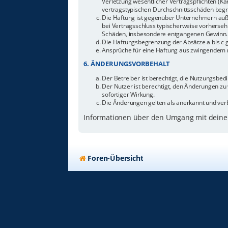
Verletzung wesentlicher Vertragspflichten (Ka
vertragstypischen Durchschnittsschäden begr
Die Haftung ist gegenüber Unternehmern außer
bei Vertragsschluss typischerweise vorherseh
Schäden, insbesondere entgangenen Gewinn.
Die Haftungsbegrenzung der Absätze a bis c g
Ansprüche für eine Haftung aus zwingendem n
6. ÄNDERUNGSVORBEHALT
Der Betreiber ist berechtigt, die Nutzungsbe
Der Nutzer ist berechtigt, den Änderungen zu
sofortiger Wirkung.
Die Änderungen gelten als anerkannt und ver
Informationen über den Umgang mit deinen
Foren-Übersicht