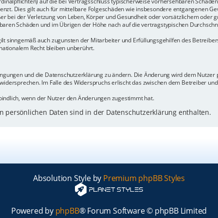
rdinalpflichten) auf die bei Vertragsschluss typischerweise vorhersehbaren Schäde
enzt. Dies gilt auch für mittelbare Folgeschäden wie insbesondere entgangenen Ge
 bei der Verletzung von Leben, Körper und Gesundheit oder vorsätzlichem oder gr
baren Schäden und im Übrigen der Höhe nach auf die vertragstypischen Durchschnit
ilt sinngemäß auch zugunsten der Mitarbeiter und Erfüllungsgehilfen des Betreiber
ationalem Recht bleiben unberührt.
dingungen und die Datenschutzerklärung zu ändern. Die Änderung wird dem Nutzer pe
 widersprechen. Im Falle des Widerspruchs erlischt das zwischen dem Betreiber un
bindlich, wenn der Nutzer den Änderungen zugestimmt hat.
 persönlichen Daten sind in der Datenschutzerklärung enthalten.
Absolution Style by
Premium phpBB Styles
Powered by
phpBB
® Forum Software © phpBB Limited