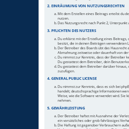
2. EINRÄUMUNG VON NUTZUNGSRECHTEN
Mit dem Erstellen eines Beitrags erteilst du 
nutzen.
Das Nutzungsrecht nach Punkt 2, Unterpunkt 
3. PFLICHTEN DES NUTZERS
Du erklärst mit der Erstellung eines Beitrags,
besitzt, die in deinen Beiträgen verwendeten 
Der Betreiber des Boards übt das Hausrecht 
Abmahnung zeitweise oder dauerhaft von der 
Du nimmst zur Kenntnis, dass der Betreiber ke
Du gestattest dem Betreiber, dein Benutzerkon
Du gestattest dem Betreiber darüber hinaus, 
zuzufügen.
4. GENERAL PUBLIC LICENSE
Du nimmst zur Kenntnis, dass es sich bei php
handelt; deutschsprachige Informationen werd
Weise, wie die Software verwendet wird. Sie 
nehmen.
5. GEWÄHRLEISTUNG
Der Betreiber haftet mit Ausnahme der Verletz
ein vorsätzliches oder grob fahrlässiges Ver
Die Haftung ist gegenüber Verbrauchern auße