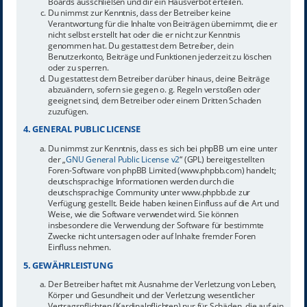
Boards ausschließen und dir ein Hausverbot erteilen.
Du nimmst zur Kenntnis, dass der Betreiber keine
Verantwortung für die Inhalte von Beiträgen übernimmt, die er
nicht selbst erstellt hat oder die er nicht zur Kenntnis
genommen hat. Du gestattest dem Betreiber, dein
Benutzerkonto, Beiträge und Funktionen jederzeit zu löschen
oder zu sperren.
Du gestattest dem Betreiber darüber hinaus, deine Beiträge
abzuändern, sofern sie gegen o. g. Regeln verstoßen oder
geeignet sind, dem Betreiber oder einem Dritten Schaden
zuzufügen.
4. GENERAL PUBLIC LICENSE
Du nimmst zur Kenntnis, dass es sich bei phpBB um eine unter
der „
GNU General Public License v2
“ (GPL) bereitgestellten
Foren-Software von phpBB Limited (www.phpbb.com) handelt;
deutschsprachige Informationen werden durch die
deutschsprachige Community unter www.phpbb.de zur
Verfügung gestellt. Beide haben keinen Einfluss auf die Art und
Weise, wie die Software verwendet wird. Sie können
insbesondere die Verwendung der Software für bestimmte
Zwecke nicht untersagen oder auf Inhalte fremder Foren
Einfluss nehmen.
5. GEWÄHRLEISTUNG
Der Betreiber haftet mit Ausnahme der Verletzung von Leben,
Körper und Gesundheit und der Verletzung wesentlicher
Vertragspflichten (Kardinalpflichten) nur für Schäden, die auf ein