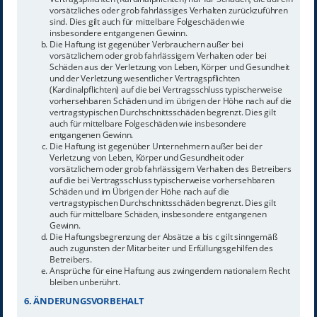
vorsätzliches oder grob fahrlässiges Verhalten zurückzuführen
sind. Dies gilt auch für mittelbare Folgeschäden wie
insbesondere entgangenen Gewinn.
Die Haftung ist gegenüber Verbrauchern außer bei
vorsätzlichem oder grob fahrlässigem Verhalten oder bei
Schäden aus der Verletzung von Leben, Körper und Gesundheit
und der Verletzung wesentlicher Vertragspflichten
(Kardinalpflichten) auf die bei Vertragsschluss typischerweise
vorhersehbaren Schäden und im übrigen der Höhe nach auf die
vertragstypischen Durchschnittsschäden begrenzt. Dies gilt
auch für mittelbare Folgeschäden wie insbesondere
entgangenen Gewinn.
Die Haftung ist gegenüber Unternehmern außer bei der
Verletzung von Leben, Körper und Gesundheit oder
vorsätzlichem oder grob fahrlässigem Verhalten des Betreibers
auf die bei Vertragsschluss typischerweise vorhersehbaren
Schäden und im Übrigen der Höhe nach auf die
vertragstypischen Durchschnittsschäden begrenzt. Dies gilt
auch für mittelbare Schäden, insbesondere entgangenen
Gewinn.
Die Haftungsbegrenzung der Absätze a bis c gilt sinngemäß
auch zugunsten der Mitarbeiter und Erfüllungsgehilfen des
Betreibers.
Ansprüche für eine Haftung aus zwingendem nationalem Recht
bleiben unberührt.
6. ÄNDERUNGSVORBEHALT