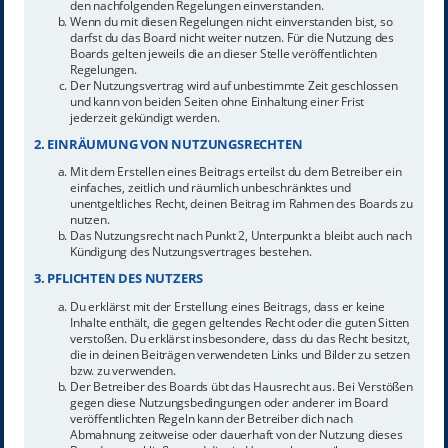
den nachfolgenden Regelungen einverstanden.
Wenn du mit diesen Regelungen nicht einverstanden bist, so
darfst du das Board nicht weiter nutzen. Für die Nutzung des
Boards gelten jeweils die an dieser Stelle veröffentlichten
Regelungen.
Der Nutzungsvertrag wird auf unbestimmte Zeit geschlossen
und kann von beiden Seiten ohne Einhaltung einer Frist
jederzeit gekündigt werden.
2. EINRÄUMUNG VON NUTZUNGSRECHTEN
Mit dem Erstellen eines Beitrags erteilst du dem Betreiber ein
einfaches, zeitlich und räumlich unbeschränktes und
unentgeltliches Recht, deinen Beitrag im Rahmen des Boards zu
nutzen.
Das Nutzungsrecht nach Punkt 2, Unterpunkt a bleibt auch nach
Kündigung des Nutzungsvertrages bestehen.
3. PFLICHTEN DES NUTZERS
Du erklärst mit der Erstellung eines Beitrags, dass er keine
Inhalte enthält, die gegen geltendes Recht oder die guten Sitten
verstoßen. Du erklärst insbesondere, dass du das Recht besitzt,
die in deinen Beiträgen verwendeten Links und Bilder zu setzen
bzw. zu verwenden.
Der Betreiber des Boards übt das Hausrecht aus. Bei Verstößen
gegen diese Nutzungsbedingungen oder anderer im Board
veröffentlichten Regeln kann der Betreiber dich nach
Abmahnung zeitweise oder dauerhaft von der Nutzung dieses