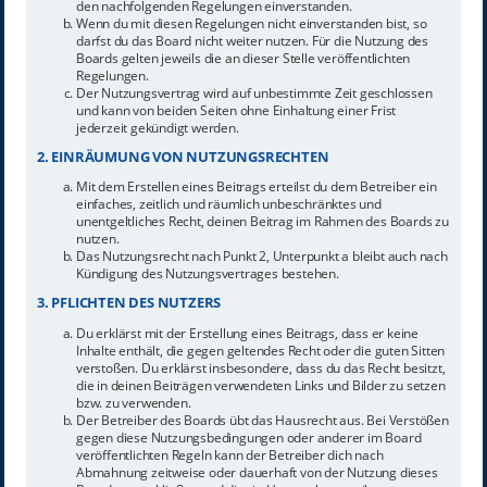
den nachfolgenden Regelungen einverstanden.
Wenn du mit diesen Regelungen nicht einverstanden bist, so
darfst du das Board nicht weiter nutzen. Für die Nutzung des
Boards gelten jeweils die an dieser Stelle veröffentlichten
Regelungen.
Der Nutzungsvertrag wird auf unbestimmte Zeit geschlossen
und kann von beiden Seiten ohne Einhaltung einer Frist
jederzeit gekündigt werden.
2. EINRÄUMUNG VON NUTZUNGSRECHTEN
Mit dem Erstellen eines Beitrags erteilst du dem Betreiber ein
einfaches, zeitlich und räumlich unbeschränktes und
unentgeltliches Recht, deinen Beitrag im Rahmen des Boards zu
nutzen.
Das Nutzungsrecht nach Punkt 2, Unterpunkt a bleibt auch nach
Kündigung des Nutzungsvertrages bestehen.
3. PFLICHTEN DES NUTZERS
Du erklärst mit der Erstellung eines Beitrags, dass er keine
Inhalte enthält, die gegen geltendes Recht oder die guten Sitten
verstoßen. Du erklärst insbesondere, dass du das Recht besitzt,
die in deinen Beiträgen verwendeten Links und Bilder zu setzen
bzw. zu verwenden.
Der Betreiber des Boards übt das Hausrecht aus. Bei Verstößen
gegen diese Nutzungsbedingungen oder anderer im Board
veröffentlichten Regeln kann der Betreiber dich nach
Abmahnung zeitweise oder dauerhaft von der Nutzung dieses