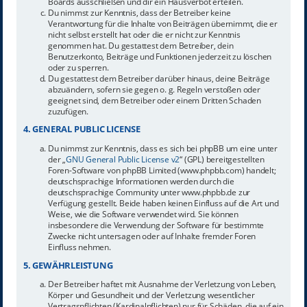
Boards ausschließen und dir ein Hausverbot erteilen.
Du nimmst zur Kenntnis, dass der Betreiber keine
Verantwortung für die Inhalte von Beiträgen übernimmt, die er
nicht selbst erstellt hat oder die er nicht zur Kenntnis
genommen hat. Du gestattest dem Betreiber, dein
Benutzerkonto, Beiträge und Funktionen jederzeit zu löschen
oder zu sperren.
Du gestattest dem Betreiber darüber hinaus, deine Beiträge
abzuändern, sofern sie gegen o. g. Regeln verstoßen oder
geeignet sind, dem Betreiber oder einem Dritten Schaden
zuzufügen.
4. GENERAL PUBLIC LICENSE
Du nimmst zur Kenntnis, dass es sich bei phpBB um eine unter
der „
GNU General Public License v2
“ (GPL) bereitgestellten
Foren-Software von phpBB Limited (www.phpbb.com) handelt;
deutschsprachige Informationen werden durch die
deutschsprachige Community unter www.phpbb.de zur
Verfügung gestellt. Beide haben keinen Einfluss auf die Art und
Weise, wie die Software verwendet wird. Sie können
insbesondere die Verwendung der Software für bestimmte
Zwecke nicht untersagen oder auf Inhalte fremder Foren
Einfluss nehmen.
5. GEWÄHRLEISTUNG
Der Betreiber haftet mit Ausnahme der Verletzung von Leben,
Körper und Gesundheit und der Verletzung wesentlicher
Vertragspflichten (Kardinalpflichten) nur für Schäden, die auf ein