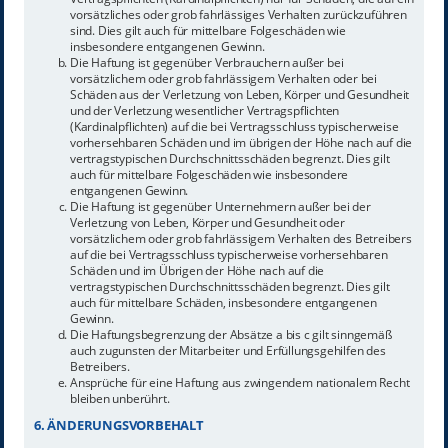
vorsätzliches oder grob fahrlässiges Verhalten zurückzuführen
sind. Dies gilt auch für mittelbare Folgeschäden wie
insbesondere entgangenen Gewinn.
Die Haftung ist gegenüber Verbrauchern außer bei
vorsätzlichem oder grob fahrlässigem Verhalten oder bei
Schäden aus der Verletzung von Leben, Körper und Gesundheit
und der Verletzung wesentlicher Vertragspflichten
(Kardinalpflichten) auf die bei Vertragsschluss typischerweise
vorhersehbaren Schäden und im übrigen der Höhe nach auf die
vertragstypischen Durchschnittsschäden begrenzt. Dies gilt
auch für mittelbare Folgeschäden wie insbesondere
entgangenen Gewinn.
Die Haftung ist gegenüber Unternehmern außer bei der
Verletzung von Leben, Körper und Gesundheit oder
vorsätzlichem oder grob fahrlässigem Verhalten des Betreibers
auf die bei Vertragsschluss typischerweise vorhersehbaren
Schäden und im Übrigen der Höhe nach auf die
vertragstypischen Durchschnittsschäden begrenzt. Dies gilt
auch für mittelbare Schäden, insbesondere entgangenen
Gewinn.
Die Haftungsbegrenzung der Absätze a bis c gilt sinngemäß
auch zugunsten der Mitarbeiter und Erfüllungsgehilfen des
Betreibers.
Ansprüche für eine Haftung aus zwingendem nationalem Recht
bleiben unberührt.
6. ÄNDERUNGSVORBEHALT