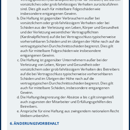
vorsätzliches oder grob fahrlässiges Verhalten zurückzuführen
sind. Dies gilt auch für mittelbare Folgeschäden wie
insbesondere entgangenen Gewinn.
Die Haftung ist gegenüber Verbrauchern außer bei
vorsätzlichem oder grob fahrlässigem Verhalten oder bei
Schäden aus der Verletzung von Leben, Körper und Gesundheit
und der Verletzung wesentlicher Vertragspflichten
(Kardinalpflichten) auf die bei Vertragsschluss typischerweise
vorhersehbaren Schäden und im übrigen der Höhe nach auf die
vertragstypischen Durchschnittsschäden begrenzt. Dies gilt
auch für mittelbare Folgeschäden wie insbesondere
entgangenen Gewinn.
Die Haftung ist gegenüber Unternehmern außer bei der
Verletzung von Leben, Körper und Gesundheit oder
vorsätzlichem oder grob fahrlässigem Verhalten des Betreibers
auf die bei Vertragsschluss typischerweise vorhersehbaren
Schäden und im Übrigen der Höhe nach auf die
vertragstypischen Durchschnittsschäden begrenzt. Dies gilt
auch für mittelbare Schäden, insbesondere entgangenen
Gewinn.
Die Haftungsbegrenzung der Absätze a bis c gilt sinngemäß
auch zugunsten der Mitarbeiter und Erfüllungsgehilfen des
Betreibers.
Ansprüche für eine Haftung aus zwingendem nationalem Recht
bleiben unberührt.
6. ÄNDERUNGSVORBEHALT