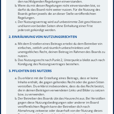
den nachfolgenden Regelungen einverstanden.
Wenn du mit diesen Regelungen nicht einverstanden bist, so
darfst du das Board nicht weiter nutzen. Für die Nutzung des
Boards gelten jeweils die an dieser Stelle veröffentlichten
Regelungen.
Der Nutzungsvertrag wird auf unbestimmte Zeit geschlossen
und kann von beiden Seiten ohne Einhaltung einer Frist
jederzeit gekündigt werden.
2. EINRÄUMUNG VON NUTZUNGSRECHTEN
Mit dem Erstellen eines Beitrags erteilst du dem Betreiber ein
einfaches, zeitlich und räumlich unbeschränktes und
unentgeltliches Recht, deinen Beitrag im Rahmen des Boards zu
nutzen.
Das Nutzungsrecht nach Punkt 2, Unterpunkt a bleibt auch nach
Kündigung des Nutzungsvertrages bestehen.
3. PFLICHTEN DES NUTZERS
Du erklärst mit der Erstellung eines Beitrags, dass er keine
Inhalte enthält, die gegen geltendes Recht oder die guten Sitten
verstoßen. Du erklärst insbesondere, dass du das Recht besitzt,
die in deinen Beiträgen verwendeten Links und Bilder zu setzen
bzw. zu verwenden.
Der Betreiber des Boards übt das Hausrecht aus. Bei Verstößen
gegen diese Nutzungsbedingungen oder anderer im Board
veröffentlichten Regeln kann der Betreiber dich nach
Abmahnung zeitweise oder dauerhaft von der Nutzung dieses