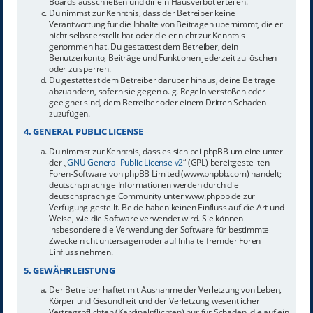
Boards ausschließen und dir ein Hausverbot erteilen.
Du nimmst zur Kenntnis, dass der Betreiber keine
Verantwortung für die Inhalte von Beiträgen übernimmt, die er
nicht selbst erstellt hat oder die er nicht zur Kenntnis
genommen hat. Du gestattest dem Betreiber, dein
Benutzerkonto, Beiträge und Funktionen jederzeit zu löschen
oder zu sperren.
Du gestattest dem Betreiber darüber hinaus, deine Beiträge
abzuändern, sofern sie gegen o. g. Regeln verstoßen oder
geeignet sind, dem Betreiber oder einem Dritten Schaden
zuzufügen.
4. GENERAL PUBLIC LICENSE
Du nimmst zur Kenntnis, dass es sich bei phpBB um eine unter
der „
GNU General Public License v2
“ (GPL) bereitgestellten
Foren-Software von phpBB Limited (www.phpbb.com) handelt;
deutschsprachige Informationen werden durch die
deutschsprachige Community unter www.phpbb.de zur
Verfügung gestellt. Beide haben keinen Einfluss auf die Art und
Weise, wie die Software verwendet wird. Sie können
insbesondere die Verwendung der Software für bestimmte
Zwecke nicht untersagen oder auf Inhalte fremder Foren
Einfluss nehmen.
5. GEWÄHRLEISTUNG
Der Betreiber haftet mit Ausnahme der Verletzung von Leben,
Körper und Gesundheit und der Verletzung wesentlicher
Vertragspflichten (Kardinalpflichten) nur für Schäden, die auf ein