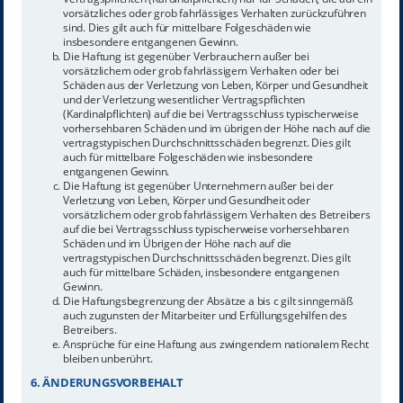
vorsätzliches oder grob fahrlässiges Verhalten zurückzuführen
sind. Dies gilt auch für mittelbare Folgeschäden wie
insbesondere entgangenen Gewinn.
Die Haftung ist gegenüber Verbrauchern außer bei
vorsätzlichem oder grob fahrlässigem Verhalten oder bei
Schäden aus der Verletzung von Leben, Körper und Gesundheit
und der Verletzung wesentlicher Vertragspflichten
(Kardinalpflichten) auf die bei Vertragsschluss typischerweise
vorhersehbaren Schäden und im übrigen der Höhe nach auf die
vertragstypischen Durchschnittsschäden begrenzt. Dies gilt
auch für mittelbare Folgeschäden wie insbesondere
entgangenen Gewinn.
Die Haftung ist gegenüber Unternehmern außer bei der
Verletzung von Leben, Körper und Gesundheit oder
vorsätzlichem oder grob fahrlässigem Verhalten des Betreibers
auf die bei Vertragsschluss typischerweise vorhersehbaren
Schäden und im Übrigen der Höhe nach auf die
vertragstypischen Durchschnittsschäden begrenzt. Dies gilt
auch für mittelbare Schäden, insbesondere entgangenen
Gewinn.
Die Haftungsbegrenzung der Absätze a bis c gilt sinngemäß
auch zugunsten der Mitarbeiter und Erfüllungsgehilfen des
Betreibers.
Ansprüche für eine Haftung aus zwingendem nationalem Recht
bleiben unberührt.
6. ÄNDERUNGSVORBEHALT