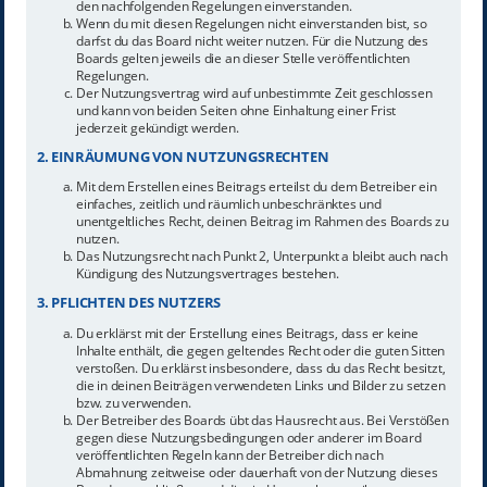
den nachfolgenden Regelungen einverstanden.
Wenn du mit diesen Regelungen nicht einverstanden bist, so
darfst du das Board nicht weiter nutzen. Für die Nutzung des
Boards gelten jeweils die an dieser Stelle veröffentlichten
Regelungen.
Der Nutzungsvertrag wird auf unbestimmte Zeit geschlossen
und kann von beiden Seiten ohne Einhaltung einer Frist
jederzeit gekündigt werden.
2. EINRÄUMUNG VON NUTZUNGSRECHTEN
Mit dem Erstellen eines Beitrags erteilst du dem Betreiber ein
einfaches, zeitlich und räumlich unbeschränktes und
unentgeltliches Recht, deinen Beitrag im Rahmen des Boards zu
nutzen.
Das Nutzungsrecht nach Punkt 2, Unterpunkt a bleibt auch nach
Kündigung des Nutzungsvertrages bestehen.
3. PFLICHTEN DES NUTZERS
Du erklärst mit der Erstellung eines Beitrags, dass er keine
Inhalte enthält, die gegen geltendes Recht oder die guten Sitten
verstoßen. Du erklärst insbesondere, dass du das Recht besitzt,
die in deinen Beiträgen verwendeten Links und Bilder zu setzen
bzw. zu verwenden.
Der Betreiber des Boards übt das Hausrecht aus. Bei Verstößen
gegen diese Nutzungsbedingungen oder anderer im Board
veröffentlichten Regeln kann der Betreiber dich nach
Abmahnung zeitweise oder dauerhaft von der Nutzung dieses