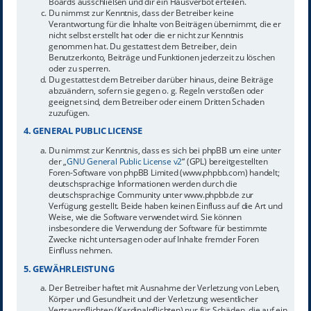
Boards ausschließen und dir ein Hausverbot erteilen.
Du nimmst zur Kenntnis, dass der Betreiber keine
Verantwortung für die Inhalte von Beiträgen übernimmt, die er
nicht selbst erstellt hat oder die er nicht zur Kenntnis
genommen hat. Du gestattest dem Betreiber, dein
Benutzerkonto, Beiträge und Funktionen jederzeit zu löschen
oder zu sperren.
Du gestattest dem Betreiber darüber hinaus, deine Beiträge
abzuändern, sofern sie gegen o. g. Regeln verstoßen oder
geeignet sind, dem Betreiber oder einem Dritten Schaden
zuzufügen.
4. GENERAL PUBLIC LICENSE
Du nimmst zur Kenntnis, dass es sich bei phpBB um eine unter
der „
GNU General Public License v2
“ (GPL) bereitgestellten
Foren-Software von phpBB Limited (www.phpbb.com) handelt;
deutschsprachige Informationen werden durch die
deutschsprachige Community unter www.phpbb.de zur
Verfügung gestellt. Beide haben keinen Einfluss auf die Art und
Weise, wie die Software verwendet wird. Sie können
insbesondere die Verwendung der Software für bestimmte
Zwecke nicht untersagen oder auf Inhalte fremder Foren
Einfluss nehmen.
5. GEWÄHRLEISTUNG
Der Betreiber haftet mit Ausnahme der Verletzung von Leben,
Körper und Gesundheit und der Verletzung wesentlicher
Vertragspflichten (Kardinalpflichten) nur für Schäden, die auf ein