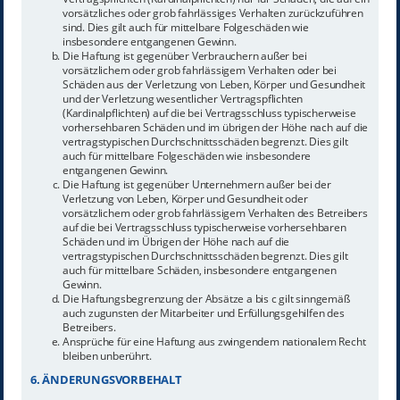
vorsätzliches oder grob fahrlässiges Verhalten zurückzuführen
sind. Dies gilt auch für mittelbare Folgeschäden wie
insbesondere entgangenen Gewinn.
Die Haftung ist gegenüber Verbrauchern außer bei
vorsätzlichem oder grob fahrlässigem Verhalten oder bei
Schäden aus der Verletzung von Leben, Körper und Gesundheit
und der Verletzung wesentlicher Vertragspflichten
(Kardinalpflichten) auf die bei Vertragsschluss typischerweise
vorhersehbaren Schäden und im übrigen der Höhe nach auf die
vertragstypischen Durchschnittsschäden begrenzt. Dies gilt
auch für mittelbare Folgeschäden wie insbesondere
entgangenen Gewinn.
Die Haftung ist gegenüber Unternehmern außer bei der
Verletzung von Leben, Körper und Gesundheit oder
vorsätzlichem oder grob fahrlässigem Verhalten des Betreibers
auf die bei Vertragsschluss typischerweise vorhersehbaren
Schäden und im Übrigen der Höhe nach auf die
vertragstypischen Durchschnittsschäden begrenzt. Dies gilt
auch für mittelbare Schäden, insbesondere entgangenen
Gewinn.
Die Haftungsbegrenzung der Absätze a bis c gilt sinngemäß
auch zugunsten der Mitarbeiter und Erfüllungsgehilfen des
Betreibers.
Ansprüche für eine Haftung aus zwingendem nationalem Recht
bleiben unberührt.
6. ÄNDERUNGSVORBEHALT