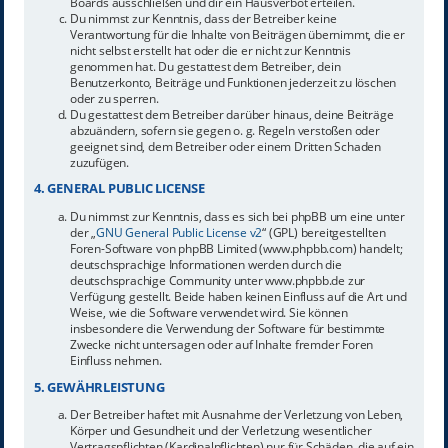
Boards ausschließen und dir ein Hausverbot erteilen.
Du nimmst zur Kenntnis, dass der Betreiber keine
Verantwortung für die Inhalte von Beiträgen übernimmt, die er
nicht selbst erstellt hat oder die er nicht zur Kenntnis
genommen hat. Du gestattest dem Betreiber, dein
Benutzerkonto, Beiträge und Funktionen jederzeit zu löschen
oder zu sperren.
Du gestattest dem Betreiber darüber hinaus, deine Beiträge
abzuändern, sofern sie gegen o. g. Regeln verstoßen oder
geeignet sind, dem Betreiber oder einem Dritten Schaden
zuzufügen.
4. GENERAL PUBLIC LICENSE
Du nimmst zur Kenntnis, dass es sich bei phpBB um eine unter
der „
GNU General Public License v2
“ (GPL) bereitgestellten
Foren-Software von phpBB Limited (www.phpbb.com) handelt;
deutschsprachige Informationen werden durch die
deutschsprachige Community unter www.phpbb.de zur
Verfügung gestellt. Beide haben keinen Einfluss auf die Art und
Weise, wie die Software verwendet wird. Sie können
insbesondere die Verwendung der Software für bestimmte
Zwecke nicht untersagen oder auf Inhalte fremder Foren
Einfluss nehmen.
5. GEWÄHRLEISTUNG
Der Betreiber haftet mit Ausnahme der Verletzung von Leben,
Körper und Gesundheit und der Verletzung wesentlicher
Vertragspflichten (Kardinalpflichten) nur für Schäden, die auf ein