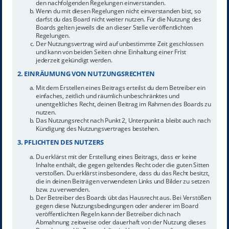
den nachfolgenden Regelungen einverstanden.
Wenn du mit diesen Regelungen nicht einverstanden bist, so
darfst du das Board nicht weiter nutzen. Für die Nutzung des
Boards gelten jeweils die an dieser Stelle veröffentlichten
Regelungen.
Der Nutzungsvertrag wird auf unbestimmte Zeit geschlossen
und kann von beiden Seiten ohne Einhaltung einer Frist
jederzeit gekündigt werden.
2. EINRÄUMUNG VON NUTZUNGSRECHTEN
Mit dem Erstellen eines Beitrags erteilst du dem Betreiber ein
einfaches, zeitlich und räumlich unbeschränktes und
unentgeltliches Recht, deinen Beitrag im Rahmen des Boards zu
nutzen.
Das Nutzungsrecht nach Punkt 2, Unterpunkt a bleibt auch nach
Kündigung des Nutzungsvertrages bestehen.
3. PFLICHTEN DES NUTZERS
Du erklärst mit der Erstellung eines Beitrags, dass er keine
Inhalte enthält, die gegen geltendes Recht oder die guten Sitten
verstoßen. Du erklärst insbesondere, dass du das Recht besitzt,
die in deinen Beiträgen verwendeten Links und Bilder zu setzen
bzw. zu verwenden.
Der Betreiber des Boards übt das Hausrecht aus. Bei Verstößen
gegen diese Nutzungsbedingungen oder anderer im Board
veröffentlichten Regeln kann der Betreiber dich nach
Abmahnung zeitweise oder dauerhaft von der Nutzung dieses