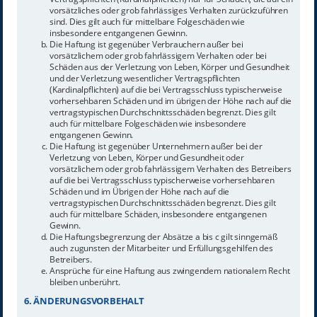
vorsätzliches oder grob fahrlässiges Verhalten zurückzuführen
sind. Dies gilt auch für mittelbare Folgeschäden wie
insbesondere entgangenen Gewinn.
Die Haftung ist gegenüber Verbrauchern außer bei
vorsätzlichem oder grob fahrlässigem Verhalten oder bei
Schäden aus der Verletzung von Leben, Körper und Gesundheit
und der Verletzung wesentlicher Vertragspflichten
(Kardinalpflichten) auf die bei Vertragsschluss typischerweise
vorhersehbaren Schäden und im übrigen der Höhe nach auf die
vertragstypischen Durchschnittsschäden begrenzt. Dies gilt
auch für mittelbare Folgeschäden wie insbesondere
entgangenen Gewinn.
Die Haftung ist gegenüber Unternehmern außer bei der
Verletzung von Leben, Körper und Gesundheit oder
vorsätzlichem oder grob fahrlässigem Verhalten des Betreibers
auf die bei Vertragsschluss typischerweise vorhersehbaren
Schäden und im Übrigen der Höhe nach auf die
vertragstypischen Durchschnittsschäden begrenzt. Dies gilt
auch für mittelbare Schäden, insbesondere entgangenen
Gewinn.
Die Haftungsbegrenzung der Absätze a bis c gilt sinngemäß
auch zugunsten der Mitarbeiter und Erfüllungsgehilfen des
Betreibers.
Ansprüche für eine Haftung aus zwingendem nationalem Recht
bleiben unberührt.
6. ÄNDERUNGSVORBEHALT