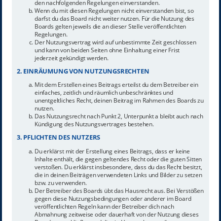
den nachfolgenden Regelungen einverstanden.
Wenn du mit diesen Regelungen nicht einverstanden bist, so
darfst du das Board nicht weiter nutzen. Für die Nutzung des
Boards gelten jeweils die an dieser Stelle veröffentlichten
Regelungen.
Der Nutzungsvertrag wird auf unbestimmte Zeit geschlossen
und kann von beiden Seiten ohne Einhaltung einer Frist
jederzeit gekündigt werden.
2. EINRÄUMUNG VON NUTZUNGSRECHTEN
Mit dem Erstellen eines Beitrags erteilst du dem Betreiber ein
einfaches, zeitlich und räumlich unbeschränktes und
unentgeltliches Recht, deinen Beitrag im Rahmen des Boards zu
nutzen.
Das Nutzungsrecht nach Punkt 2, Unterpunkt a bleibt auch nach
Kündigung des Nutzungsvertrages bestehen.
3. PFLICHTEN DES NUTZERS
Du erklärst mit der Erstellung eines Beitrags, dass er keine
Inhalte enthält, die gegen geltendes Recht oder die guten Sitten
verstoßen. Du erklärst insbesondere, dass du das Recht besitzt,
die in deinen Beiträgen verwendeten Links und Bilder zu setzen
bzw. zu verwenden.
Der Betreiber des Boards übt das Hausrecht aus. Bei Verstößen
gegen diese Nutzungsbedingungen oder anderer im Board
veröffentlichten Regeln kann der Betreiber dich nach
Abmahnung zeitweise oder dauerhaft von der Nutzung dieses