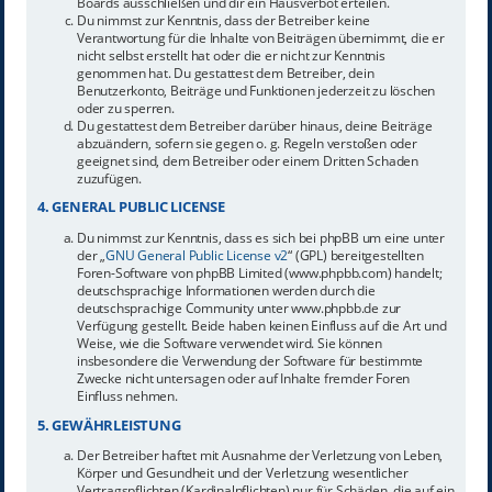
Boards ausschließen und dir ein Hausverbot erteilen.
Du nimmst zur Kenntnis, dass der Betreiber keine
Verantwortung für die Inhalte von Beiträgen übernimmt, die er
nicht selbst erstellt hat oder die er nicht zur Kenntnis
genommen hat. Du gestattest dem Betreiber, dein
Benutzerkonto, Beiträge und Funktionen jederzeit zu löschen
oder zu sperren.
Du gestattest dem Betreiber darüber hinaus, deine Beiträge
abzuändern, sofern sie gegen o. g. Regeln verstoßen oder
geeignet sind, dem Betreiber oder einem Dritten Schaden
zuzufügen.
4. GENERAL PUBLIC LICENSE
Du nimmst zur Kenntnis, dass es sich bei phpBB um eine unter
der „
GNU General Public License v2
“ (GPL) bereitgestellten
Foren-Software von phpBB Limited (www.phpbb.com) handelt;
deutschsprachige Informationen werden durch die
deutschsprachige Community unter www.phpbb.de zur
Verfügung gestellt. Beide haben keinen Einfluss auf die Art und
Weise, wie die Software verwendet wird. Sie können
insbesondere die Verwendung der Software für bestimmte
Zwecke nicht untersagen oder auf Inhalte fremder Foren
Einfluss nehmen.
5. GEWÄHRLEISTUNG
Der Betreiber haftet mit Ausnahme der Verletzung von Leben,
Körper und Gesundheit und der Verletzung wesentlicher
Vertragspflichten (Kardinalpflichten) nur für Schäden, die auf ein