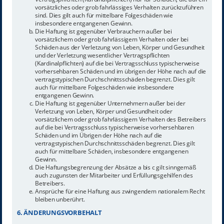
vorsätzliches oder grob fahrlässiges Verhalten zurückzuführen
sind. Dies gilt auch für mittelbare Folgeschäden wie
insbesondere entgangenen Gewinn.
Die Haftung ist gegenüber Verbrauchern außer bei
vorsätzlichem oder grob fahrlässigem Verhalten oder bei
Schäden aus der Verletzung von Leben, Körper und Gesundheit
und der Verletzung wesentlicher Vertragspflichten
(Kardinalpflichten) auf die bei Vertragsschluss typischerweise
vorhersehbaren Schäden und im übrigen der Höhe nach auf die
vertragstypischen Durchschnittsschäden begrenzt. Dies gilt
auch für mittelbare Folgeschäden wie insbesondere
entgangenen Gewinn.
Die Haftung ist gegenüber Unternehmern außer bei der
Verletzung von Leben, Körper und Gesundheit oder
vorsätzlichem oder grob fahrlässigem Verhalten des Betreibers
auf die bei Vertragsschluss typischerweise vorhersehbaren
Schäden und im Übrigen der Höhe nach auf die
vertragstypischen Durchschnittsschäden begrenzt. Dies gilt
auch für mittelbare Schäden, insbesondere entgangenen
Gewinn.
Die Haftungsbegrenzung der Absätze a bis c gilt sinngemäß
auch zugunsten der Mitarbeiter und Erfüllungsgehilfen des
Betreibers.
Ansprüche für eine Haftung aus zwingendem nationalem Recht
bleiben unberührt.
6. ÄNDERUNGSVORBEHALT