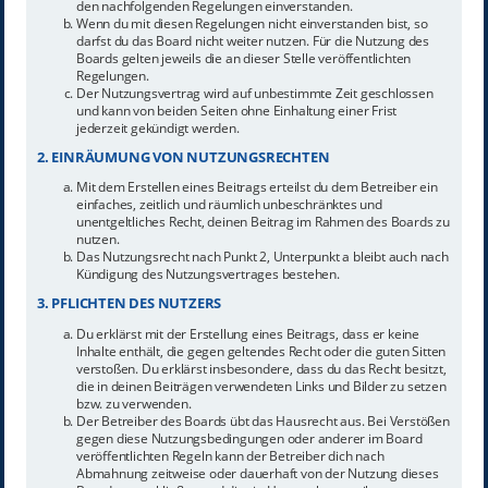
den nachfolgenden Regelungen einverstanden.
Wenn du mit diesen Regelungen nicht einverstanden bist, so
darfst du das Board nicht weiter nutzen. Für die Nutzung des
Boards gelten jeweils die an dieser Stelle veröffentlichten
Regelungen.
Der Nutzungsvertrag wird auf unbestimmte Zeit geschlossen
und kann von beiden Seiten ohne Einhaltung einer Frist
jederzeit gekündigt werden.
2. EINRÄUMUNG VON NUTZUNGSRECHTEN
Mit dem Erstellen eines Beitrags erteilst du dem Betreiber ein
einfaches, zeitlich und räumlich unbeschränktes und
unentgeltliches Recht, deinen Beitrag im Rahmen des Boards zu
nutzen.
Das Nutzungsrecht nach Punkt 2, Unterpunkt a bleibt auch nach
Kündigung des Nutzungsvertrages bestehen.
3. PFLICHTEN DES NUTZERS
Du erklärst mit der Erstellung eines Beitrags, dass er keine
Inhalte enthält, die gegen geltendes Recht oder die guten Sitten
verstoßen. Du erklärst insbesondere, dass du das Recht besitzt,
die in deinen Beiträgen verwendeten Links und Bilder zu setzen
bzw. zu verwenden.
Der Betreiber des Boards übt das Hausrecht aus. Bei Verstößen
gegen diese Nutzungsbedingungen oder anderer im Board
veröffentlichten Regeln kann der Betreiber dich nach
Abmahnung zeitweise oder dauerhaft von der Nutzung dieses