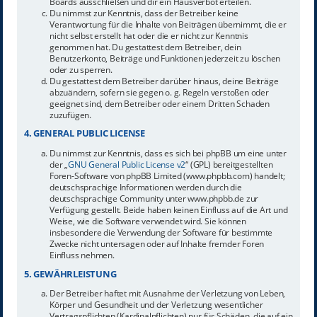
Boards ausschließen und dir ein Hausverbot erteilen.
Du nimmst zur Kenntnis, dass der Betreiber keine
Verantwortung für die Inhalte von Beiträgen übernimmt, die er
nicht selbst erstellt hat oder die er nicht zur Kenntnis
genommen hat. Du gestattest dem Betreiber, dein
Benutzerkonto, Beiträge und Funktionen jederzeit zu löschen
oder zu sperren.
Du gestattest dem Betreiber darüber hinaus, deine Beiträge
abzuändern, sofern sie gegen o. g. Regeln verstoßen oder
geeignet sind, dem Betreiber oder einem Dritten Schaden
zuzufügen.
4. GENERAL PUBLIC LICENSE
Du nimmst zur Kenntnis, dass es sich bei phpBB um eine unter
der „
GNU General Public License v2
“ (GPL) bereitgestellten
Foren-Software von phpBB Limited (www.phpbb.com) handelt;
deutschsprachige Informationen werden durch die
deutschsprachige Community unter www.phpbb.de zur
Verfügung gestellt. Beide haben keinen Einfluss auf die Art und
Weise, wie die Software verwendet wird. Sie können
insbesondere die Verwendung der Software für bestimmte
Zwecke nicht untersagen oder auf Inhalte fremder Foren
Einfluss nehmen.
5. GEWÄHRLEISTUNG
Der Betreiber haftet mit Ausnahme der Verletzung von Leben,
Körper und Gesundheit und der Verletzung wesentlicher
Vertragspflichten (Kardinalpflichten) nur für Schäden, die auf ein