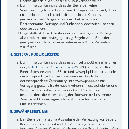
Boards ausschließen und dir ein Hausverbot erteilen.
Du nimmst zur Kenntnis, dass der Betreiber keine
Verantwortung für die Inhalte von Beiträgen übernimmt, die er
nicht selbst erstellt hat oder die er nicht zur Kenntnis
genommen hat. Du gestattest dem Betreiber, dein
Benutzerkonto, Beiträge und Funktionen jederzeit zu löschen
oder zu sperren.
Du gestattest dem Betreiber darüber hinaus, deine Beiträge
abzuändern, sofern sie gegen o. g. Regeln verstoßen oder
geeignet sind, dem Betreiber oder einem Dritten Schaden
zuzufügen.
4. GENERAL PUBLIC LICENSE
Du nimmst zur Kenntnis, dass es sich bei phpBB um eine unter
der „
GNU General Public License v2
“ (GPL) bereitgestellten
Foren-Software von phpBB Limited (www.phpbb.com) handelt;
deutschsprachige Informationen werden durch die
deutschsprachige Community unter www.phpbb.de zur
Verfügung gestellt. Beide haben keinen Einfluss auf die Art und
Weise, wie die Software verwendet wird. Sie können
insbesondere die Verwendung der Software für bestimmte
Zwecke nicht untersagen oder auf Inhalte fremder Foren
Einfluss nehmen.
5. GEWÄHRLEISTUNG
Der Betreiber haftet mit Ausnahme der Verletzung von Leben,
Körper und Gesundheit und der Verletzung wesentlicher
Vertragspflichten (Kardinalpflichten) nur für Schäden, die auf ein