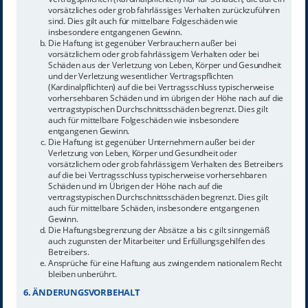
vorsätzliches oder grob fahrlässiges Verhalten zurückzuführen
sind. Dies gilt auch für mittelbare Folgeschäden wie
insbesondere entgangenen Gewinn.
Die Haftung ist gegenüber Verbrauchern außer bei
vorsätzlichem oder grob fahrlässigem Verhalten oder bei
Schäden aus der Verletzung von Leben, Körper und Gesundheit
und der Verletzung wesentlicher Vertragspflichten
(Kardinalpflichten) auf die bei Vertragsschluss typischerweise
vorhersehbaren Schäden und im übrigen der Höhe nach auf die
vertragstypischen Durchschnittsschäden begrenzt. Dies gilt
auch für mittelbare Folgeschäden wie insbesondere
entgangenen Gewinn.
Die Haftung ist gegenüber Unternehmern außer bei der
Verletzung von Leben, Körper und Gesundheit oder
vorsätzlichem oder grob fahrlässigem Verhalten des Betreibers
auf die bei Vertragsschluss typischerweise vorhersehbaren
Schäden und im Übrigen der Höhe nach auf die
vertragstypischen Durchschnittsschäden begrenzt. Dies gilt
auch für mittelbare Schäden, insbesondere entgangenen
Gewinn.
Die Haftungsbegrenzung der Absätze a bis c gilt sinngemäß
auch zugunsten der Mitarbeiter und Erfüllungsgehilfen des
Betreibers.
Ansprüche für eine Haftung aus zwingendem nationalem Recht
bleiben unberührt.
6. ÄNDERUNGSVORBEHALT