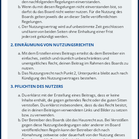
den nachfolgenden Regelungen einverstanden.
Wenn du mit diesen Regelungen nicht einverstanden bist, so
darfst du das Board nicht weiter nutzen. Für die Nutzung des
Boards gelten jeweils die an dieser Stelle veröffentlichten
Regelungen.
Der Nutzungsvertrag wird auf unbestimmte Zeit geschlossen
und kann von beiden Seiten ohne Einhaltung einer Frist
jederzeit gekündigt werden.
2. EINRÄUMUNG VON NUTZUNGSRECHTEN
Mit dem Erstellen eines Beitrags erteilst du dem Betreiber ein
einfaches, zeitlich und räumlich unbeschränktes und
unentgeltliches Recht, deinen Beitrag im Rahmen des Boards zu
nutzen.
Das Nutzungsrecht nach Punkt 2, Unterpunkt a bleibt auch nach
Kündigung des Nutzungsvertrages bestehen.
3. PFLICHTEN DES NUTZERS
Du erklärst mit der Erstellung eines Beitrags, dass er keine
Inhalte enthält, die gegen geltendes Recht oder die guten Sitten
verstoßen. Du erklärst insbesondere, dass du das Recht besitzt,
die in deinen Beiträgen verwendeten Links und Bilder zu setzen
bzw. zu verwenden.
Der Betreiber des Boards übt das Hausrecht aus. Bei Verstößen
gegen diese Nutzungsbedingungen oder anderer im Board
veröffentlichten Regeln kann der Betreiber dich nach
Abmahnung zeitweise oder dauerhaft von der Nutzung dieses