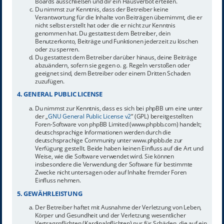
Boards ausschließen und dir ein Hausverbot erteilen.
Du nimmst zur Kenntnis, dass der Betreiber keine
Verantwortung für die Inhalte von Beiträgen übernimmt, die er
nicht selbst erstellt hat oder die er nicht zur Kenntnis
genommen hat. Du gestattest dem Betreiber, dein
Benutzerkonto, Beiträge und Funktionen jederzeit zu löschen
oder zu sperren.
Du gestattest dem Betreiber darüber hinaus, deine Beiträge
abzuändern, sofern sie gegen o. g. Regeln verstoßen oder
geeignet sind, dem Betreiber oder einem Dritten Schaden
zuzufügen.
4. GENERAL PUBLIC LICENSE
Du nimmst zur Kenntnis, dass es sich bei phpBB um eine unter
der „
GNU General Public License v2
“ (GPL) bereitgestellten
Foren-Software von phpBB Limited (www.phpbb.com) handelt;
deutschsprachige Informationen werden durch die
deutschsprachige Community unter www.phpbb.de zur
Verfügung gestellt. Beide haben keinen Einfluss auf die Art und
Weise, wie die Software verwendet wird. Sie können
insbesondere die Verwendung der Software für bestimmte
Zwecke nicht untersagen oder auf Inhalte fremder Foren
Einfluss nehmen.
5. GEWÄHRLEISTUNG
Der Betreiber haftet mit Ausnahme der Verletzung von Leben,
Körper und Gesundheit und der Verletzung wesentlicher
Vertragspflichten (Kardinalpflichten) nur für Schäden, die auf ein