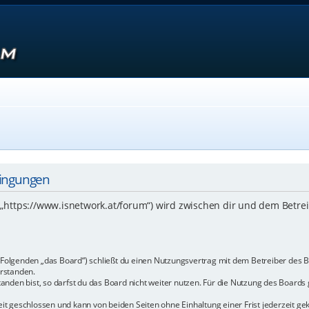
dingungen
 („https://www.isnetwork.at/forum“) wird zwischen dir und dem Betre
m Folgenden „das Board“) schließt du einen Nutzungsvertrag mit dem Betreiber des B
rstanden.
den bist, so darfst du das Board nicht weiter nutzen. Für die Nutzung des Boards ge
t geschlossen und kann von beiden Seiten ohne Einhaltung einer Frist jederzeit ge