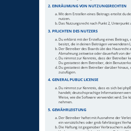
2. EINRÄUMUNG VON NUTZUNGSRECHTEN
Mit dem Erstellen eines Beitrags erteilst du 
nutzen.
Das Nutzungsrecht nach Punkt 2, Unterpunkt 
3. PFLICHTEN DES NUTZERS
Du erklärst mit der Erstellung eines Beitrags,
besitzt, die in deinen Beiträgen verwendeten 
Der Betreiber des Boards übt das Hausrecht 
Abmahnung zeitweise oder dauerhaft von der 
Du nimmst zur Kenntnis, dass der Betreiber ke
Du gestattest dem Betreiber, dein Benutzerkon
Du gestattest dem Betreiber darüber hinaus, 
zuzufügen.
4. GENERAL PUBLIC LICENSE
Du nimmst zur Kenntnis, dass es sich bei php
handelt; deutschsprachige Informationen werd
Weise, wie die Software verwendet wird. Sie 
nehmen.
5. GEWÄHRLEISTUNG
Der Betreiber haftet mit Ausnahme der Verletz
ein vorsätzliches oder grob fahrlässiges Ver
Die Haftung ist gegenüber Verbrauchern auße