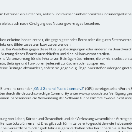
dem Betreiber ein einfaches, zeitlich und räumlich unbeschränktes und unentgeltlic
a bleibt auch nach Kündigung des Nutzungsvertrages bestehen.
 dass er keine Inhalte enthält, die gegen geltendes Recht oder die guten Sitten vers
Links und Bilder zu setzen bzw. zu verwenden.
aus. Bei Verstößen gegen diese Nutzungsbedingungen oder anderer im Board veröffe
Nutzung dieses Boards ausschließen und dir ein Hausverbot erteilen.
ine Verantwortung für die Inhalte von Beiträgen übernimmt, die er nicht selbst erste
to, Beiträge und Funktionen jederzeit zu löschen oder zu sperren.
deine Beiträge abzuändern, sofern sie gegen o. g. Regeln verstoßen oder geeignet 
BB um eine unter der „
GNU General Public License v2
“ (GPL) bereitgestellten Fore
en durch die deutschsprachige Community unter www.phpbb.de zur Verfügung gestel
können insbesondere die Verwendung der Software für bestimmte Zwecke nicht unter
ung von Leben, Körper und Gesundheit und der Verletzung wesentlicher Vertragspfli
halten zurückzuführen sind. Dies gilt auch für mittelbare Folgeschäden wie insbeso
r bei vorsätzlichem oder grob fahrlässigem Verhalten oder bei Schäden aus der Ve