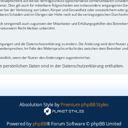
rdinalpflichten) auf die bei Vertragsschluss typischerweise vorhersehbaren Schäde
enzt. Dies gilt auch für mittelbare Folgeschäden wie insbesondere entgangenen Ge
 bei der Verletzung von Leben, Körper und Gesundheit oder vorsätzlichem oder gr
baren Schäden und im Übrigen der Höhe nach auf die vertragstypischen Durchschnit
ilt sinngemäß auch zugunsten der Mitarbeiter und Erfüllungsgehilfen des Betreiber
ationalem Recht bleiben unberührt.
dingungen und die Datenschutzerklärung zu ändern. Die Änderung wird dem Nutzer pe
 widersprechen. Im Falle des Widerspruchs erlischt das zwischen dem Betreiber un
bindlich, wenn der Nutzer den Änderungen zugestimmt hat.
 persönlichen Daten sind in der Datenschutzerklärung enthalten.
Absolution Style by
Premium phpBB Styles
Powered by
phpBB
® Forum Software © phpBB Limited