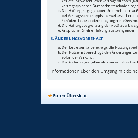
Verletzung wesentlicher Vertragspflichten (Ka
vertragstypischen Durchschnittsschäden begr
Die Haftung ist gegenüber Unternehmern außer
bei Vertragsschluss typischerweise vorherseh
Schäden, insbesondere entgangenen Gewinn.
Die Haftungsbegrenzung der Absätze a bis c g
Ansprüche für eine Haftung aus zwingendem n
6. ÄNDERUNGSVORBEHALT
Der Betreiber ist berechtigt, die Nutzungsbe
Der Nutzer ist berechtigt, den Änderungen zu
sofortiger Wirkung.
Die Änderungen gelten als anerkannt und ver
Informationen über den Umgang mit deinen
Foren-Übersicht