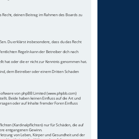
hes Recht, deinen Beitrag im Rahmen des Boards zu
toßen. Du erklärst insbesondere, dass du das Recht
ntlichten Regeln kann der Betreiber dich nach
llt hat oder die er nicht zur Kenntnis genommen hat.
sind, dem Betreiber oder einem Dritten Schaden
n-Software von phpBB Limited (www.phpbb.com)
lt. Beide haben keinen Einfluss auf die Art und
sagen oder auf Inhalte fremder Foren Einfluss
chten (Kardinalpflichten) nur für Schäden, die auf
ndere entgangenen Gewinn.
rletzung von Leben, Körper und Gesundheit und der