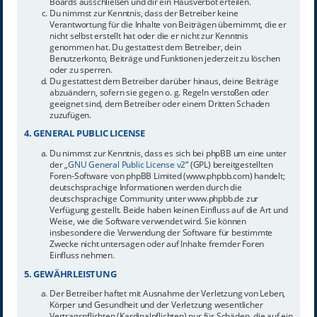
Boards ausschließen und dir ein Hausverbot erteilen.
Du nimmst zur Kenntnis, dass der Betreiber keine
Verantwortung für die Inhalte von Beiträgen übernimmt, die er
nicht selbst erstellt hat oder die er nicht zur Kenntnis
genommen hat. Du gestattest dem Betreiber, dein
Benutzerkonto, Beiträge und Funktionen jederzeit zu löschen
oder zu sperren.
Du gestattest dem Betreiber darüber hinaus, deine Beiträge
abzuändern, sofern sie gegen o. g. Regeln verstoßen oder
geeignet sind, dem Betreiber oder einem Dritten Schaden
zuzufügen.
4. GENERAL PUBLIC LICENSE
Du nimmst zur Kenntnis, dass es sich bei phpBB um eine unter
der „
GNU General Public License v2
“ (GPL) bereitgestellten
Foren-Software von phpBB Limited (www.phpbb.com) handelt;
deutschsprachige Informationen werden durch die
deutschsprachige Community unter www.phpbb.de zur
Verfügung gestellt. Beide haben keinen Einfluss auf die Art und
Weise, wie die Software verwendet wird. Sie können
insbesondere die Verwendung der Software für bestimmte
Zwecke nicht untersagen oder auf Inhalte fremder Foren
Einfluss nehmen.
5. GEWÄHRLEISTUNG
Der Betreiber haftet mit Ausnahme der Verletzung von Leben,
Körper und Gesundheit und der Verletzung wesentlicher
Vertragspflichten (Kardinalpflichten) nur für Schäden, die auf ein