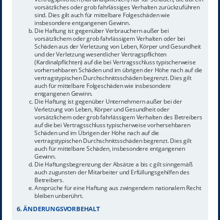
vorsätzliches oder grob fahrlässiges Verhalten zurückzuführen
sind. Dies gilt auch für mittelbare Folgeschäden wie
insbesondere entgangenen Gewinn.
Die Haftung ist gegenüber Verbrauchern außer bei
vorsätzlichem oder grob fahrlässigem Verhalten oder bei
Schäden aus der Verletzung von Leben, Körper und Gesundheit
und der Verletzung wesentlicher Vertragspflichten
(Kardinalpflichten) auf die bei Vertragsschluss typischerweise
vorhersehbaren Schäden und im übrigen der Höhe nach auf die
vertragstypischen Durchschnittsschäden begrenzt. Dies gilt
auch für mittelbare Folgeschäden wie insbesondere
entgangenen Gewinn.
Die Haftung ist gegenüber Unternehmern außer bei der
Verletzung von Leben, Körper und Gesundheit oder
vorsätzlichem oder grob fahrlässigem Verhalten des Betreibers
auf die bei Vertragsschluss typischerweise vorhersehbaren
Schäden und im Übrigen der Höhe nach auf die
vertragstypischen Durchschnittsschäden begrenzt. Dies gilt
auch für mittelbare Schäden, insbesondere entgangenen
Gewinn.
Die Haftungsbegrenzung der Absätze a bis c gilt sinngemäß
auch zugunsten der Mitarbeiter und Erfüllungsgehilfen des
Betreibers.
Ansprüche für eine Haftung aus zwingendem nationalem Recht
bleiben unberührt.
6. ÄNDERUNGSVORBEHALT