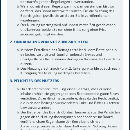
den nachfolgenden Regelungen einverstanden.
Wenn du mit diesen Regelungen nicht einverstanden bist, so
darfst du das Board nicht weiter nutzen. Für die Nutzung des
Boards gelten jeweils die an dieser Stelle veröffentlichten
Regelungen.
Der Nutzungsvertrag wird auf unbestimmte Zeit geschlossen
und kann von beiden Seiten ohne Einhaltung einer Frist
jederzeit gekündigt werden.
2. EINRÄUMUNG VON NUTZUNGSRECHTEN
Mit dem Erstellen eines Beitrags erteilst du dem Betreiber ein
einfaches, zeitlich und räumlich unbeschränktes und
unentgeltliches Recht, deinen Beitrag im Rahmen des Boards zu
nutzen.
Das Nutzungsrecht nach Punkt 2, Unterpunkt a bleibt auch nach
Kündigung des Nutzungsvertrages bestehen.
3. PFLICHTEN DES NUTZERS
Du erklärst mit der Erstellung eines Beitrags, dass er keine
Inhalte enthält, die gegen geltendes Recht oder die guten Sitten
verstoßen. Du erklärst insbesondere, dass du das Recht besitzt,
die in deinen Beiträgen verwendeten Links und Bilder zu setzen
bzw. zu verwenden.
Der Betreiber des Boards übt das Hausrecht aus. Bei Verstößen
gegen diese Nutzungsbedingungen oder anderer im Board
veröffentlichten Regeln kann der Betreiber dich nach
Abmahnung zeitweise oder dauerhaft von der Nutzung dieses