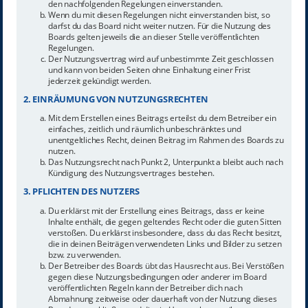
den nachfolgenden Regelungen einverstanden.
Wenn du mit diesen Regelungen nicht einverstanden bist, so
darfst du das Board nicht weiter nutzen. Für die Nutzung des
Boards gelten jeweils die an dieser Stelle veröffentlichten
Regelungen.
Der Nutzungsvertrag wird auf unbestimmte Zeit geschlossen
und kann von beiden Seiten ohne Einhaltung einer Frist
jederzeit gekündigt werden.
2. EINRÄUMUNG VON NUTZUNGSRECHTEN
Mit dem Erstellen eines Beitrags erteilst du dem Betreiber ein
einfaches, zeitlich und räumlich unbeschränktes und
unentgeltliches Recht, deinen Beitrag im Rahmen des Boards zu
nutzen.
Das Nutzungsrecht nach Punkt 2, Unterpunkt a bleibt auch nach
Kündigung des Nutzungsvertrages bestehen.
3. PFLICHTEN DES NUTZERS
Du erklärst mit der Erstellung eines Beitrags, dass er keine
Inhalte enthält, die gegen geltendes Recht oder die guten Sitten
verstoßen. Du erklärst insbesondere, dass du das Recht besitzt,
die in deinen Beiträgen verwendeten Links und Bilder zu setzen
bzw. zu verwenden.
Der Betreiber des Boards übt das Hausrecht aus. Bei Verstößen
gegen diese Nutzungsbedingungen oder anderer im Board
veröffentlichten Regeln kann der Betreiber dich nach
Abmahnung zeitweise oder dauerhaft von der Nutzung dieses