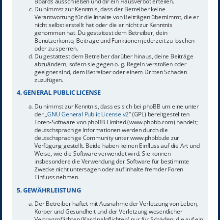
Boards ausschließen und dir ein Hausverbot erteilen.
Du nimmst zur Kenntnis, dass der Betreiber keine
Verantwortung für die Inhalte von Beiträgen übernimmt, die er
nicht selbst erstellt hat oder die er nicht zur Kenntnis
genommen hat. Du gestattest dem Betreiber, dein
Benutzerkonto, Beiträge und Funktionen jederzeit zu löschen
oder zu sperren.
Du gestattest dem Betreiber darüber hinaus, deine Beiträge
abzuändern, sofern sie gegen o. g. Regeln verstoßen oder
geeignet sind, dem Betreiber oder einem Dritten Schaden
zuzufügen.
4. GENERAL PUBLIC LICENSE
Du nimmst zur Kenntnis, dass es sich bei phpBB um eine unter
der „
GNU General Public License v2
“ (GPL) bereitgestellten
Foren-Software von phpBB Limited (www.phpbb.com) handelt;
deutschsprachige Informationen werden durch die
deutschsprachige Community unter www.phpbb.de zur
Verfügung gestellt. Beide haben keinen Einfluss auf die Art und
Weise, wie die Software verwendet wird. Sie können
insbesondere die Verwendung der Software für bestimmte
Zwecke nicht untersagen oder auf Inhalte fremder Foren
Einfluss nehmen.
5. GEWÄHRLEISTUNG
Der Betreiber haftet mit Ausnahme der Verletzung von Leben,
Körper und Gesundheit und der Verletzung wesentlicher
Vertragspflichten (Kardinalpflichten) nur für Schäden, die auf ein