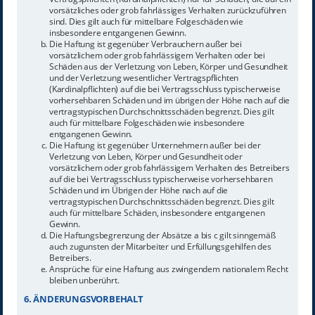
vorsätzliches oder grob fahrlässiges Verhalten zurückzuführen
sind. Dies gilt auch für mittelbare Folgeschäden wie
insbesondere entgangenen Gewinn.
Die Haftung ist gegenüber Verbrauchern außer bei
vorsätzlichem oder grob fahrlässigem Verhalten oder bei
Schäden aus der Verletzung von Leben, Körper und Gesundheit
und der Verletzung wesentlicher Vertragspflichten
(Kardinalpflichten) auf die bei Vertragsschluss typischerweise
vorhersehbaren Schäden und im übrigen der Höhe nach auf die
vertragstypischen Durchschnittsschäden begrenzt. Dies gilt
auch für mittelbare Folgeschäden wie insbesondere
entgangenen Gewinn.
Die Haftung ist gegenüber Unternehmern außer bei der
Verletzung von Leben, Körper und Gesundheit oder
vorsätzlichem oder grob fahrlässigem Verhalten des Betreibers
auf die bei Vertragsschluss typischerweise vorhersehbaren
Schäden und im Übrigen der Höhe nach auf die
vertragstypischen Durchschnittsschäden begrenzt. Dies gilt
auch für mittelbare Schäden, insbesondere entgangenen
Gewinn.
Die Haftungsbegrenzung der Absätze a bis c gilt sinngemäß
auch zugunsten der Mitarbeiter und Erfüllungsgehilfen des
Betreibers.
Ansprüche für eine Haftung aus zwingendem nationalem Recht
bleiben unberührt.
6. ÄNDERUNGSVORBEHALT