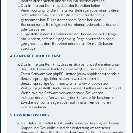
Boards ausschließen und dir ein Hausverbot erteilen.
Du nimmst zur Kenntnis, dass der Betreiber keine
Verantwortung für die Inhalte von Beiträgen übernimmt, die er
nicht selbst erstellt hat oder die er nicht zur Kenntnis
genommen hat. Du gestattest dem Betreiber, dein
Benutzerkonto, Beiträge und Funktionen jederzeit zu löschen
oder zu sperren.
Du gestattest dem Betreiber darüber hinaus, deine Beiträge
abzuändern, sofern sie gegen o. g. Regeln verstoßen oder
geeignet sind, dem Betreiber oder einem Dritten Schaden
zuzufügen.
4. GENERAL PUBLIC LICENSE
Du nimmst zur Kenntnis, dass es sich bei phpBB um eine unter
der „
GNU General Public License v2
“ (GPL) bereitgestellten
Foren-Software von phpBB Limited (www.phpbb.com) handelt;
deutschsprachige Informationen werden durch die
deutschsprachige Community unter www.phpbb.de zur
Verfügung gestellt. Beide haben keinen Einfluss auf die Art und
Weise, wie die Software verwendet wird. Sie können
insbesondere die Verwendung der Software für bestimmte
Zwecke nicht untersagen oder auf Inhalte fremder Foren
Einfluss nehmen.
5. GEWÄHRLEISTUNG
Der Betreiber haftet mit Ausnahme der Verletzung von Leben,
Körper und Gesundheit und der Verletzung wesentlicher
Vertragspflichten (Kardinalpflichten) nur für Schäden, die auf ein