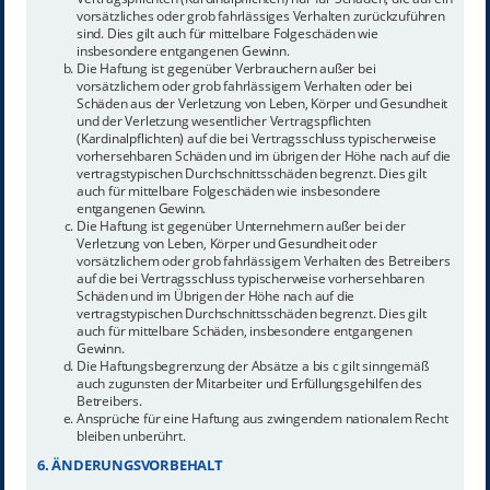
vorsätzliches oder grob fahrlässiges Verhalten zurückzuführen
sind. Dies gilt auch für mittelbare Folgeschäden wie
insbesondere entgangenen Gewinn.
Die Haftung ist gegenüber Verbrauchern außer bei
vorsätzlichem oder grob fahrlässigem Verhalten oder bei
Schäden aus der Verletzung von Leben, Körper und Gesundheit
und der Verletzung wesentlicher Vertragspflichten
(Kardinalpflichten) auf die bei Vertragsschluss typischerweise
vorhersehbaren Schäden und im übrigen der Höhe nach auf die
vertragstypischen Durchschnittsschäden begrenzt. Dies gilt
auch für mittelbare Folgeschäden wie insbesondere
entgangenen Gewinn.
Die Haftung ist gegenüber Unternehmern außer bei der
Verletzung von Leben, Körper und Gesundheit oder
vorsätzlichem oder grob fahrlässigem Verhalten des Betreibers
auf die bei Vertragsschluss typischerweise vorhersehbaren
Schäden und im Übrigen der Höhe nach auf die
vertragstypischen Durchschnittsschäden begrenzt. Dies gilt
auch für mittelbare Schäden, insbesondere entgangenen
Gewinn.
Die Haftungsbegrenzung der Absätze a bis c gilt sinngemäß
auch zugunsten der Mitarbeiter und Erfüllungsgehilfen des
Betreibers.
Ansprüche für eine Haftung aus zwingendem nationalem Recht
bleiben unberührt.
6. ÄNDERUNGSVORBEHALT