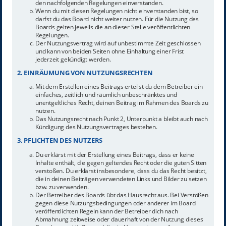
den nachfolgenden Regelungen einverstanden.
Wenn du mit diesen Regelungen nicht einverstanden bist, so
darfst du das Board nicht weiter nutzen. Für die Nutzung des
Boards gelten jeweils die an dieser Stelle veröffentlichten
Regelungen.
Der Nutzungsvertrag wird auf unbestimmte Zeit geschlossen
und kann von beiden Seiten ohne Einhaltung einer Frist
jederzeit gekündigt werden.
2. EINRÄUMUNG VON NUTZUNGSRECHTEN
Mit dem Erstellen eines Beitrags erteilst du dem Betreiber ein
einfaches, zeitlich und räumlich unbeschränktes und
unentgeltliches Recht, deinen Beitrag im Rahmen des Boards zu
nutzen.
Das Nutzungsrecht nach Punkt 2, Unterpunkt a bleibt auch nach
Kündigung des Nutzungsvertrages bestehen.
3. PFLICHTEN DES NUTZERS
Du erklärst mit der Erstellung eines Beitrags, dass er keine
Inhalte enthält, die gegen geltendes Recht oder die guten Sitten
verstoßen. Du erklärst insbesondere, dass du das Recht besitzt,
die in deinen Beiträgen verwendeten Links und Bilder zu setzen
bzw. zu verwenden.
Der Betreiber des Boards übt das Hausrecht aus. Bei Verstößen
gegen diese Nutzungsbedingungen oder anderer im Board
veröffentlichten Regeln kann der Betreiber dich nach
Abmahnung zeitweise oder dauerhaft von der Nutzung dieses