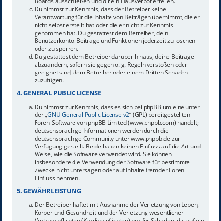
Boards ausschließen und dir ein Hausverbot erteilen.
Du nimmst zur Kenntnis, dass der Betreiber keine
Verantwortung für die Inhalte von Beiträgen übernimmt, die er
nicht selbst erstellt hat oder die er nicht zur Kenntnis
genommen hat. Du gestattest dem Betreiber, dein
Benutzerkonto, Beiträge und Funktionen jederzeit zu löschen
oder zu sperren.
Du gestattest dem Betreiber darüber hinaus, deine Beiträge
abzuändern, sofern sie gegen o. g. Regeln verstoßen oder
geeignet sind, dem Betreiber oder einem Dritten Schaden
zuzufügen.
4. GENERAL PUBLIC LICENSE
Du nimmst zur Kenntnis, dass es sich bei phpBB um eine unter
der „
GNU General Public License v2
“ (GPL) bereitgestellten
Foren-Software von phpBB Limited (www.phpbb.com) handelt;
deutschsprachige Informationen werden durch die
deutschsprachige Community unter www.phpbb.de zur
Verfügung gestellt. Beide haben keinen Einfluss auf die Art und
Weise, wie die Software verwendet wird. Sie können
insbesondere die Verwendung der Software für bestimmte
Zwecke nicht untersagen oder auf Inhalte fremder Foren
Einfluss nehmen.
5. GEWÄHRLEISTUNG
Der Betreiber haftet mit Ausnahme der Verletzung von Leben,
Körper und Gesundheit und der Verletzung wesentlicher
Vertragspflichten (Kardinalpflichten) nur für Schäden, die auf ein