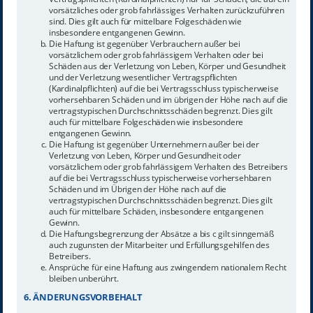
vorsätzliches oder grob fahrlässiges Verhalten zurückzuführen
sind. Dies gilt auch für mittelbare Folgeschäden wie
insbesondere entgangenen Gewinn.
Die Haftung ist gegenüber Verbrauchern außer bei
vorsätzlichem oder grob fahrlässigem Verhalten oder bei
Schäden aus der Verletzung von Leben, Körper und Gesundheit
und der Verletzung wesentlicher Vertragspflichten
(Kardinalpflichten) auf die bei Vertragsschluss typischerweise
vorhersehbaren Schäden und im übrigen der Höhe nach auf die
vertragstypischen Durchschnittsschäden begrenzt. Dies gilt
auch für mittelbare Folgeschäden wie insbesondere
entgangenen Gewinn.
Die Haftung ist gegenüber Unternehmern außer bei der
Verletzung von Leben, Körper und Gesundheit oder
vorsätzlichem oder grob fahrlässigem Verhalten des Betreibers
auf die bei Vertragsschluss typischerweise vorhersehbaren
Schäden und im Übrigen der Höhe nach auf die
vertragstypischen Durchschnittsschäden begrenzt. Dies gilt
auch für mittelbare Schäden, insbesondere entgangenen
Gewinn.
Die Haftungsbegrenzung der Absätze a bis c gilt sinngemäß
auch zugunsten der Mitarbeiter und Erfüllungsgehilfen des
Betreibers.
Ansprüche für eine Haftung aus zwingendem nationalem Recht
bleiben unberührt.
6. ÄNDERUNGSVORBEHALT