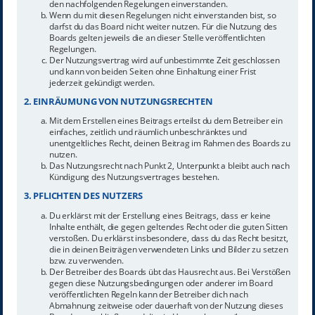
den nachfolgenden Regelungen einverstanden.
Wenn du mit diesen Regelungen nicht einverstanden bist, so
darfst du das Board nicht weiter nutzen. Für die Nutzung des
Boards gelten jeweils die an dieser Stelle veröffentlichten
Regelungen.
Der Nutzungsvertrag wird auf unbestimmte Zeit geschlossen
und kann von beiden Seiten ohne Einhaltung einer Frist
jederzeit gekündigt werden.
2. EINRÄUMUNG VON NUTZUNGSRECHTEN
Mit dem Erstellen eines Beitrags erteilst du dem Betreiber ein
einfaches, zeitlich und räumlich unbeschränktes und
unentgeltliches Recht, deinen Beitrag im Rahmen des Boards zu
nutzen.
Das Nutzungsrecht nach Punkt 2, Unterpunkt a bleibt auch nach
Kündigung des Nutzungsvertrages bestehen.
3. PFLICHTEN DES NUTZERS
Du erklärst mit der Erstellung eines Beitrags, dass er keine
Inhalte enthält, die gegen geltendes Recht oder die guten Sitten
verstoßen. Du erklärst insbesondere, dass du das Recht besitzt,
die in deinen Beiträgen verwendeten Links und Bilder zu setzen
bzw. zu verwenden.
Der Betreiber des Boards übt das Hausrecht aus. Bei Verstößen
gegen diese Nutzungsbedingungen oder anderer im Board
veröffentlichten Regeln kann der Betreiber dich nach
Abmahnung zeitweise oder dauerhaft von der Nutzung dieses