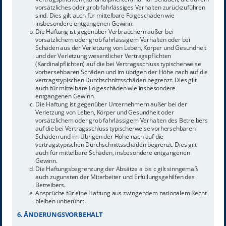
vorsätzliches oder grob fahrlässiges Verhalten zurückzuführen
sind. Dies gilt auch für mittelbare Folgeschäden wie
insbesondere entgangenen Gewinn.
Die Haftung ist gegenüber Verbrauchern außer bei
vorsätzlichem oder grob fahrlässigem Verhalten oder bei
Schäden aus der Verletzung von Leben, Körper und Gesundheit
und der Verletzung wesentlicher Vertragspflichten
(Kardinalpflichten) auf die bei Vertragsschluss typischerweise
vorhersehbaren Schäden und im übrigen der Höhe nach auf die
vertragstypischen Durchschnittsschäden begrenzt. Dies gilt
auch für mittelbare Folgeschäden wie insbesondere
entgangenen Gewinn.
Die Haftung ist gegenüber Unternehmern außer bei der
Verletzung von Leben, Körper und Gesundheit oder
vorsätzlichem oder grob fahrlässigem Verhalten des Betreibers
auf die bei Vertragsschluss typischerweise vorhersehbaren
Schäden und im Übrigen der Höhe nach auf die
vertragstypischen Durchschnittsschäden begrenzt. Dies gilt
auch für mittelbare Schäden, insbesondere entgangenen
Gewinn.
Die Haftungsbegrenzung der Absätze a bis c gilt sinngemäß
auch zugunsten der Mitarbeiter und Erfüllungsgehilfen des
Betreibers.
Ansprüche für eine Haftung aus zwingendem nationalem Recht
bleiben unberührt.
6. ÄNDERUNGSVORBEHALT