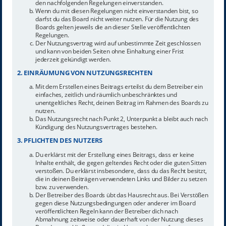
den nachfolgenden Regelungen einverstanden.
Wenn du mit diesen Regelungen nicht einverstanden bist, so
darfst du das Board nicht weiter nutzen. Für die Nutzung des
Boards gelten jeweils die an dieser Stelle veröffentlichten
Regelungen.
Der Nutzungsvertrag wird auf unbestimmte Zeit geschlossen
und kann von beiden Seiten ohne Einhaltung einer Frist
jederzeit gekündigt werden.
2. EINRÄUMUNG VON NUTZUNGSRECHTEN
Mit dem Erstellen eines Beitrags erteilst du dem Betreiber ein
einfaches, zeitlich und räumlich unbeschränktes und
unentgeltliches Recht, deinen Beitrag im Rahmen des Boards zu
nutzen.
Das Nutzungsrecht nach Punkt 2, Unterpunkt a bleibt auch nach
Kündigung des Nutzungsvertrages bestehen.
3. PFLICHTEN DES NUTZERS
Du erklärst mit der Erstellung eines Beitrags, dass er keine
Inhalte enthält, die gegen geltendes Recht oder die guten Sitten
verstoßen. Du erklärst insbesondere, dass du das Recht besitzt,
die in deinen Beiträgen verwendeten Links und Bilder zu setzen
bzw. zu verwenden.
Der Betreiber des Boards übt das Hausrecht aus. Bei Verstößen
gegen diese Nutzungsbedingungen oder anderer im Board
veröffentlichten Regeln kann der Betreiber dich nach
Abmahnung zeitweise oder dauerhaft von der Nutzung dieses