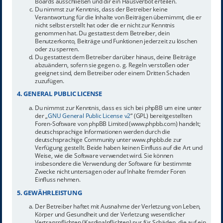
Boards ausschließen und dir ein Hausverbot erteilen.
Du nimmst zur Kenntnis, dass der Betreiber keine
Verantwortung für die Inhalte von Beiträgen übernimmt, die er
nicht selbst erstellt hat oder die er nicht zur Kenntnis
genommen hat. Du gestattest dem Betreiber, dein
Benutzerkonto, Beiträge und Funktionen jederzeit zu löschen
oder zu sperren.
Du gestattest dem Betreiber darüber hinaus, deine Beiträge
abzuändern, sofern sie gegen o. g. Regeln verstoßen oder
geeignet sind, dem Betreiber oder einem Dritten Schaden
zuzufügen.
4. GENERAL PUBLIC LICENSE
Du nimmst zur Kenntnis, dass es sich bei phpBB um eine unter
der „
GNU General Public License v2
“ (GPL) bereitgestellten
Foren-Software von phpBB Limited (www.phpbb.com) handelt;
deutschsprachige Informationen werden durch die
deutschsprachige Community unter www.phpbb.de zur
Verfügung gestellt. Beide haben keinen Einfluss auf die Art und
Weise, wie die Software verwendet wird. Sie können
insbesondere die Verwendung der Software für bestimmte
Zwecke nicht untersagen oder auf Inhalte fremder Foren
Einfluss nehmen.
5. GEWÄHRLEISTUNG
Der Betreiber haftet mit Ausnahme der Verletzung von Leben,
Körper und Gesundheit und der Verletzung wesentlicher
Vertragspflichten (Kardinalpflichten) nur für Schäden, die auf ein