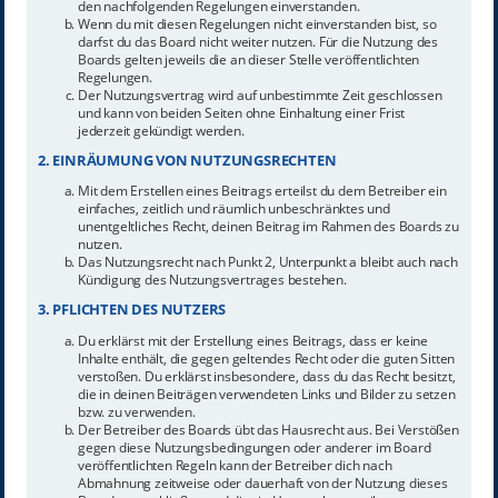
den nachfolgenden Regelungen einverstanden.
Wenn du mit diesen Regelungen nicht einverstanden bist, so
darfst du das Board nicht weiter nutzen. Für die Nutzung des
Boards gelten jeweils die an dieser Stelle veröffentlichten
Regelungen.
Der Nutzungsvertrag wird auf unbestimmte Zeit geschlossen
und kann von beiden Seiten ohne Einhaltung einer Frist
jederzeit gekündigt werden.
2. EINRÄUMUNG VON NUTZUNGSRECHTEN
Mit dem Erstellen eines Beitrags erteilst du dem Betreiber ein
einfaches, zeitlich und räumlich unbeschränktes und
unentgeltliches Recht, deinen Beitrag im Rahmen des Boards zu
nutzen.
Das Nutzungsrecht nach Punkt 2, Unterpunkt a bleibt auch nach
Kündigung des Nutzungsvertrages bestehen.
3. PFLICHTEN DES NUTZERS
Du erklärst mit der Erstellung eines Beitrags, dass er keine
Inhalte enthält, die gegen geltendes Recht oder die guten Sitten
verstoßen. Du erklärst insbesondere, dass du das Recht besitzt,
die in deinen Beiträgen verwendeten Links und Bilder zu setzen
bzw. zu verwenden.
Der Betreiber des Boards übt das Hausrecht aus. Bei Verstößen
gegen diese Nutzungsbedingungen oder anderer im Board
veröffentlichten Regeln kann der Betreiber dich nach
Abmahnung zeitweise oder dauerhaft von der Nutzung dieses