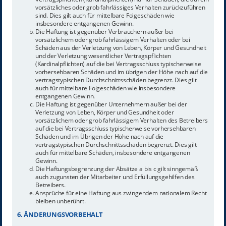
vorsätzliches oder grob fahrlässiges Verhalten zurückzuführen
sind. Dies gilt auch für mittelbare Folgeschäden wie
insbesondere entgangenen Gewinn.
Die Haftung ist gegenüber Verbrauchern außer bei
vorsätzlichem oder grob fahrlässigem Verhalten oder bei
Schäden aus der Verletzung von Leben, Körper und Gesundheit
und der Verletzung wesentlicher Vertragspflichten
(Kardinalpflichten) auf die bei Vertragsschluss typischerweise
vorhersehbaren Schäden und im übrigen der Höhe nach auf die
vertragstypischen Durchschnittsschäden begrenzt. Dies gilt
auch für mittelbare Folgeschäden wie insbesondere
entgangenen Gewinn.
Die Haftung ist gegenüber Unternehmern außer bei der
Verletzung von Leben, Körper und Gesundheit oder
vorsätzlichem oder grob fahrlässigem Verhalten des Betreibers
auf die bei Vertragsschluss typischerweise vorhersehbaren
Schäden und im Übrigen der Höhe nach auf die
vertragstypischen Durchschnittsschäden begrenzt. Dies gilt
auch für mittelbare Schäden, insbesondere entgangenen
Gewinn.
Die Haftungsbegrenzung der Absätze a bis c gilt sinngemäß
auch zugunsten der Mitarbeiter und Erfüllungsgehilfen des
Betreibers.
Ansprüche für eine Haftung aus zwingendem nationalem Recht
bleiben unberührt.
6. ÄNDERUNGSVORBEHALT