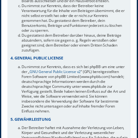
Boards ausschließen und dir ein Hausverbot erteilen.
Du nimmst zur Kenntnis, dass der Betreiber keine
Verantwortung für die Inhalte von Beiträgen übernimmt, die er
nicht selbst erstellt hat oder die er nicht zur Kenntnis
genommen hat. Du gestattest dem Betreiber, dein
Benutzerkonto, Beiträge und Funktionen jederzeit zu löschen
oder zu sperren.
Du gestattest dem Betreiber darüber hinaus, deine Beiträge
abzuändern, sofern sie gegen o. g. Regeln verstoßen oder
geeignet sind, dem Betreiber oder einem Dritten Schaden
zuzufügen.
4. GENERAL PUBLIC LICENSE
Du nimmst zur Kenntnis, dass es sich bei phpBB um eine unter
der „
GNU General Public License v2
“ (GPL) bereitgestellten
Foren-Software von phpBB Limited (www.phpbb.com) handelt;
deutschsprachige Informationen werden durch die
deutschsprachige Community unter www.phpbb.de zur
Verfügung gestellt. Beide haben keinen Einfluss auf die Art und
Weise, wie die Software verwendet wird. Sie können
insbesondere die Verwendung der Software für bestimmte
Zwecke nicht untersagen oder auf Inhalte fremder Foren
Einfluss nehmen.
5. GEWÄHRLEISTUNG
Der Betreiber haftet mit Ausnahme der Verletzung von Leben,
Körper und Gesundheit und der Verletzung wesentlicher
Vertragspflichten (Kardinalpflichten) nur für Schäden, die auf ein