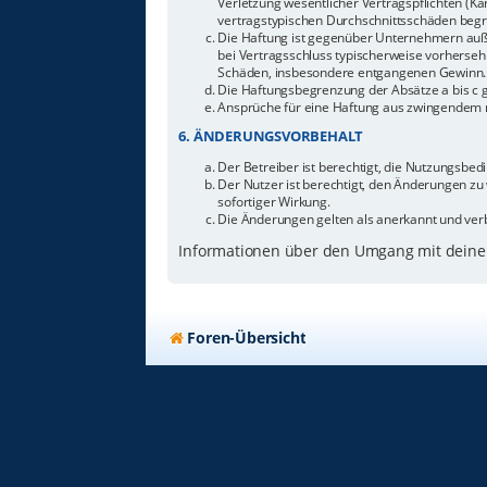
Verletzung wesentlicher Vertragspflichten (Ka
vertragstypischen Durchschnittsschäden begr
Die Haftung ist gegenüber Unternehmern außer
bei Vertragsschluss typischerweise vorherseh
Schäden, insbesondere entgangenen Gewinn.
Die Haftungsbegrenzung der Absätze a bis c g
Ansprüche für eine Haftung aus zwingendem n
6. ÄNDERUNGSVORBEHALT
Der Betreiber ist berechtigt, die Nutzungsbe
Der Nutzer ist berechtigt, den Änderungen zu
sofortiger Wirkung.
Die Änderungen gelten als anerkannt und ver
Informationen über den Umgang mit deinen
Foren-Übersicht