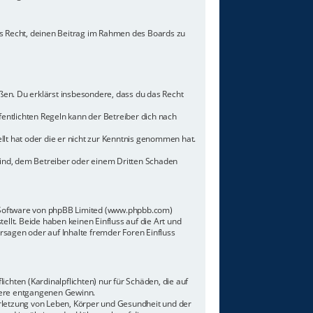
hes Recht, deinen Beitrag im Rahmen des Boards zu
toßen. Du erklärst insbesondere, dass du das Recht
ntlichten Regeln kann der Betreiber dich nach
llt hat oder die er nicht zur Kenntnis genommen hat.
sind, dem Betreiber oder einem Dritten Schaden
n-Software von phpBB Limited (www.phpbb.com)
lt. Beide haben keinen Einfluss auf die Art und
sagen oder auf Inhalte fremder Foren Einfluss
chten (Kardinalpflichten) nur für Schäden, die auf
ndere entgangenen Gewinn.
rletzung von Leben, Körper und Gesundheit und der