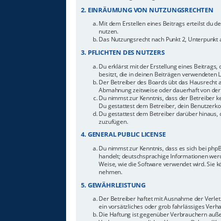
2. EINRÄUMUNG VON NUTZUNGSRECHTEN
Mit dem Erstellen eines Beitrags erteilst du 
nutzen.
Das Nutzungsrecht nach Punkt 2, Unterpunkt 
3. PFLICHTEN DES NUTZERS
Du erklärst mit der Erstellung eines Beitrags,
besitzt, die in deinen Beiträgen verwendeten 
Der Betreiber des Boards übt das Hausrecht 
Abmahnung zeitweise oder dauerhaft von der 
Du nimmst zur Kenntnis, dass der Betreiber ke
Du gestattest dem Betreiber, dein Benutzerkon
Du gestattest dem Betreiber darüber hinaus, 
zuzufügen.
4. GENERAL PUBLIC LICENSE
Du nimmst zur Kenntnis, dass es sich bei php
handelt; deutschsprachige Informationen werd
Weise, wie die Software verwendet wird. Sie 
nehmen.
5. GEWÄHRLEISTUNG
Der Betreiber haftet mit Ausnahme der Verletz
ein vorsätzliches oder grob fahrlässiges Ver
Die Haftung ist gegenüber Verbrauchern auße