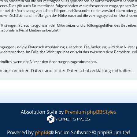
rdinalpflichten) auf die bei Vertragsschluss typischerweise vorhersehbaren Schäde
enzt. Dies gilt auch für mittelbare Folgeschäden wie insbesondere entgangenen Ge
 bei der Verletzung von Leben, Körper und Gesundheit oder vorsätzlichem oder gr
baren Schäden und im Übrigen der Höhe nach auf die vertragstypischen Durchschnit
ilt sinngemäß auch zugunsten der Mitarbeiter und Erfüllungsgehilfen des Betreiber
ationalem Recht bleiben unberührt.
dingungen und die Datenschutzerklärung zu ändern. Die Änderung wird dem Nutzer pe
 widersprechen. Im Falle des Widerspruchs erlischt das zwischen dem Betreiber un
bindlich, wenn der Nutzer den Änderungen zugestimmt hat.
 persönlichen Daten sind in der Datenschutzerklärung enthalten.
Absolution Style by
Premium phpBB Styles
Powered by
phpBB
® Forum Software © phpBB Limited