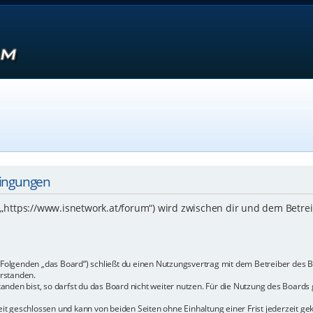
dingungen
 („https://www.isnetwork.at/forum“) wird zwischen dir und dem Betre
m Folgenden „das Board“) schließt du einen Nutzungsvertrag mit dem Betreiber des B
rstanden.
den bist, so darfst du das Board nicht weiter nutzen. Für die Nutzung des Boards ge
t geschlossen und kann von beiden Seiten ohne Einhaltung einer Frist jederzeit ge