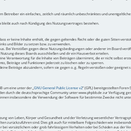
dem Betreiber ein einfaches, zeitlich und räumlich unbeschränktes und unentgeltlic
a bleibt auch nach Kündigung des Nutzungsvertrages bestehen.
 dass er keine Inhalte enthält, die gegen geltendes Recht oder die guten Sitten vers
Links und Bilder zu setzen bzw. zu verwenden.
aus. Bei Verstößen gegen diese Nutzungsbedingungen oder anderer im Board veröffe
Nutzung dieses Boards ausschließen und dir ein Hausverbot erteilen.
ine Verantwortung für die Inhalte von Beiträgen übernimmt, die er nicht selbst erste
to, Beiträge und Funktionen jederzeit zu löschen oder zu sperren.
deine Beiträge abzuändern, sofern sie gegen o. g. Regeln verstoßen oder geeignet 
BB um eine unter der „
GNU General Public License v2
“ (GPL) bereitgestellten Fore
en durch die deutschsprachige Community unter www.phpbb.de zur Verfügung gestel
können insbesondere die Verwendung der Software für bestimmte Zwecke nicht unter
ung von Leben, Körper und Gesundheit und der Verletzung wesentlicher Vertragspfli
halten zurückzuführen sind. Dies gilt auch für mittelbare Folgeschäden wie insbeso
r bei vorsätzlichem oder grob fahrlässigem Verhalten oder bei Schäden aus der Ve