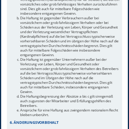
vorsätzliches oder grob fahrlässiges Verhalten zurückzuführen
sind. Dies gilt auch für mittelbare Folgeschäden wie
insbesondere entgangenen Gewinn.
Die Haftung ist gegenüber Verbrauchern außer bei
vorsätzlichem oder grob fahrlässigem Verhalten oder bei
Schäden aus der Verletzung von Leben, Körper und Gesundheit
und der Verletzung wesentlicher Vertragspflichten
(Kardinalpflichten) auf die bei Vertragsschluss typischerweise
vorhersehbaren Schäden und im übrigen der Höhe nach auf die
vertragstypischen Durchschnittsschäden begrenzt. Dies gilt
auch für mittelbare Folgeschäden wie insbesondere
entgangenen Gewinn.
Die Haftung ist gegenüber Unternehmern außer bei der
Verletzung von Leben, Körper und Gesundheit oder
vorsätzlichem oder grob fahrlässigem Verhalten des Betreibers
auf die bei Vertragsschluss typischerweise vorhersehbaren
Schäden und im Übrigen der Höhe nach auf die
vertragstypischen Durchschnittsschäden begrenzt. Dies gilt
auch für mittelbare Schäden, insbesondere entgangenen
Gewinn.
Die Haftungsbegrenzung der Absätze a bis c gilt sinngemäß
auch zugunsten der Mitarbeiter und Erfüllungsgehilfen des
Betreibers.
Ansprüche für eine Haftung aus zwingendem nationalem Recht
bleiben unberührt.
6. ÄNDERUNGSVORBEHALT