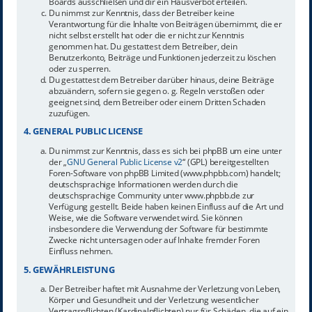
Boards ausschließen und dir ein Hausverbot erteilen.
Du nimmst zur Kenntnis, dass der Betreiber keine
Verantwortung für die Inhalte von Beiträgen übernimmt, die er
nicht selbst erstellt hat oder die er nicht zur Kenntnis
genommen hat. Du gestattest dem Betreiber, dein
Benutzerkonto, Beiträge und Funktionen jederzeit zu löschen
oder zu sperren.
Du gestattest dem Betreiber darüber hinaus, deine Beiträge
abzuändern, sofern sie gegen o. g. Regeln verstoßen oder
geeignet sind, dem Betreiber oder einem Dritten Schaden
zuzufügen.
4. GENERAL PUBLIC LICENSE
Du nimmst zur Kenntnis, dass es sich bei phpBB um eine unter
der „
GNU General Public License v2
“ (GPL) bereitgestellten
Foren-Software von phpBB Limited (www.phpbb.com) handelt;
deutschsprachige Informationen werden durch die
deutschsprachige Community unter www.phpbb.de zur
Verfügung gestellt. Beide haben keinen Einfluss auf die Art und
Weise, wie die Software verwendet wird. Sie können
insbesondere die Verwendung der Software für bestimmte
Zwecke nicht untersagen oder auf Inhalte fremder Foren
Einfluss nehmen.
5. GEWÄHRLEISTUNG
Der Betreiber haftet mit Ausnahme der Verletzung von Leben,
Körper und Gesundheit und der Verletzung wesentlicher
Vertragspflichten (Kardinalpflichten) nur für Schäden, die auf ein