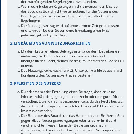
den nachfolgenden Regelungen einverstanden.
Wenn du mit diesen Regelungen nicht einverstanden bist, so
darfst du das Board nicht weiter nutzen. Für die Nutzung des
Boards gelten jeweils die an dieser Stelle veröffentlichten
Regelungen.
Der Nutzungsvertrag wird auf unbestimmte Zeit geschlossen
und kann von beiden Seiten ohne Einhaltung einer Frist
jederzeit gekündigt werden.
2. EINRÄUMUNG VON NUTZUNGSRECHTEN
Mit dem Erstellen eines Beitrags erteilst du dem Betreiber ein
einfaches, zeitlich und räumlich unbeschränktes und
unentgeltliches Recht, deinen Beitrag im Rahmen des Boards zu
nutzen.
Das Nutzungsrecht nach Punkt 2, Unterpunkt a bleibt auch nach
Kündigung des Nutzungsvertrages bestehen.
3. PFLICHTEN DES NUTZERS
Du erklärst mit der Erstellung eines Beitrags, dass er keine
Inhalte enthält, die gegen geltendes Recht oder die guten Sitten
verstoßen. Du erklärst insbesondere, dass du das Recht besitzt,
die in deinen Beiträgen verwendeten Links und Bilder zu setzen
bzw. zu verwenden.
Der Betreiber des Boards übt das Hausrecht aus. Bei Verstößen
gegen diese Nutzungsbedingungen oder anderer im Board
veröffentlichten Regeln kann der Betreiber dich nach
Abmahnung zeitweise oder dauerhaft von der Nutzung dieses