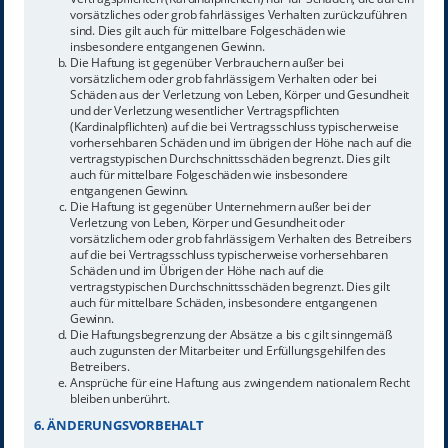
vorsätzliches oder grob fahrlässiges Verhalten zurückzuführen
sind. Dies gilt auch für mittelbare Folgeschäden wie
insbesondere entgangenen Gewinn.
Die Haftung ist gegenüber Verbrauchern außer bei
vorsätzlichem oder grob fahrlässigem Verhalten oder bei
Schäden aus der Verletzung von Leben, Körper und Gesundheit
und der Verletzung wesentlicher Vertragspflichten
(Kardinalpflichten) auf die bei Vertragsschluss typischerweise
vorhersehbaren Schäden und im übrigen der Höhe nach auf die
vertragstypischen Durchschnittsschäden begrenzt. Dies gilt
auch für mittelbare Folgeschäden wie insbesondere
entgangenen Gewinn.
Die Haftung ist gegenüber Unternehmern außer bei der
Verletzung von Leben, Körper und Gesundheit oder
vorsätzlichem oder grob fahrlässigem Verhalten des Betreibers
auf die bei Vertragsschluss typischerweise vorhersehbaren
Schäden und im Übrigen der Höhe nach auf die
vertragstypischen Durchschnittsschäden begrenzt. Dies gilt
auch für mittelbare Schäden, insbesondere entgangenen
Gewinn.
Die Haftungsbegrenzung der Absätze a bis c gilt sinngemäß
auch zugunsten der Mitarbeiter und Erfüllungsgehilfen des
Betreibers.
Ansprüche für eine Haftung aus zwingendem nationalem Recht
bleiben unberührt.
6. ÄNDERUNGSVORBEHALT