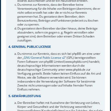
Boards ausschließen und dir ein Hausverbot erteilen.
Du nimmst zur Kenntnis, dass der Betreiber keine
Verantwortung für die Inhalte von Beiträgen übernimmt, die er
nicht selbst erstellt hat oder die er nicht zur Kenntnis
genommen hat. Du gestattest dem Betreiber, dein
Benutzerkonto, Beiträge und Funktionen jederzeit zu löschen
oder zu sperren.
Du gestattest dem Betreiber darüber hinaus, deine Beiträge
abzuändern, sofern sie gegen o. g. Regeln verstoßen oder
geeignet sind, dem Betreiber oder einem Dritten Schaden
zuzufügen.
4. GENERAL PUBLIC LICENSE
Du nimmst zur Kenntnis, dass es sich bei phpBB um eine unter
der „
GNU General Public License v2
“ (GPL) bereitgestellten
Foren-Software von phpBB Limited (www.phpbb.com) handelt;
deutschsprachige Informationen werden durch die
deutschsprachige Community unter www.phpbb.de zur
Verfügung gestellt. Beide haben keinen Einfluss auf die Art und
Weise, wie die Software verwendet wird. Sie können
insbesondere die Verwendung der Software für bestimmte
Zwecke nicht untersagen oder auf Inhalte fremder Foren
Einfluss nehmen.
5. GEWÄHRLEISTUNG
Der Betreiber haftet mit Ausnahme der Verletzung von Leben,
Körper und Gesundheit und der Verletzung wesentlicher
Vertragspflichten (Kardinalpflichten) nur für Schäden, die auf ein