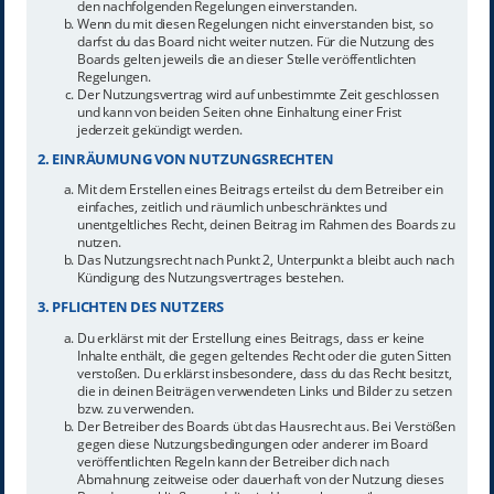
den nachfolgenden Regelungen einverstanden.
Wenn du mit diesen Regelungen nicht einverstanden bist, so
darfst du das Board nicht weiter nutzen. Für die Nutzung des
Boards gelten jeweils die an dieser Stelle veröffentlichten
Regelungen.
Der Nutzungsvertrag wird auf unbestimmte Zeit geschlossen
und kann von beiden Seiten ohne Einhaltung einer Frist
jederzeit gekündigt werden.
2. EINRÄUMUNG VON NUTZUNGSRECHTEN
Mit dem Erstellen eines Beitrags erteilst du dem Betreiber ein
einfaches, zeitlich und räumlich unbeschränktes und
unentgeltliches Recht, deinen Beitrag im Rahmen des Boards zu
nutzen.
Das Nutzungsrecht nach Punkt 2, Unterpunkt a bleibt auch nach
Kündigung des Nutzungsvertrages bestehen.
3. PFLICHTEN DES NUTZERS
Du erklärst mit der Erstellung eines Beitrags, dass er keine
Inhalte enthält, die gegen geltendes Recht oder die guten Sitten
verstoßen. Du erklärst insbesondere, dass du das Recht besitzt,
die in deinen Beiträgen verwendeten Links und Bilder zu setzen
bzw. zu verwenden.
Der Betreiber des Boards übt das Hausrecht aus. Bei Verstößen
gegen diese Nutzungsbedingungen oder anderer im Board
veröffentlichten Regeln kann der Betreiber dich nach
Abmahnung zeitweise oder dauerhaft von der Nutzung dieses